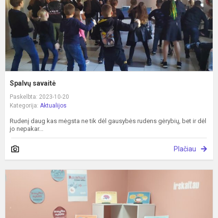
Spalvų savaitė
Paskelbta: 2023-10-20
Kategorija:
Aktualijos
Rudenį daug kas mėgsta ne tik dėl gausybės rudens gėrybių, bet ir dėl
jo nepakar...
Plačiau
S
d
k