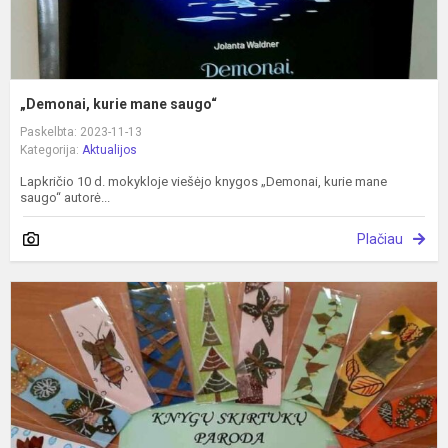
„Demonai, kurie mane saugo“
Paskelbta: 2023-11-13
Kategorija:
Aktualijos
Lapkričio 10 d. mokykloje viešėjo knygos „Demonai, kurie mane
saugo“ autorė...
Plačiau
S
–
m
b
m