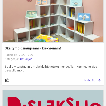
Skaitymo džiaugsmas- kiekvienam!
Paskelbta: 2023-10-20
Kategorija:
Aktualijos
Spalis – tarptautinis mokyklų bibliotekų mėnuo. Tai - kasmetinė viso
pasaulio mo...
Plačiau
D
m