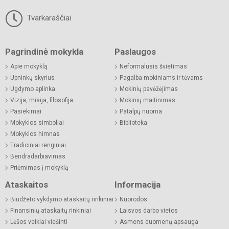
Tvarkaraščiai
Pagrindinė mokykla
Paslaugos
Apie mokyklą
Neformalusis švietimas
Upninkų skyrius
Pagalba mokiniams ir tėvams
Ugdymo aplinka
Mokinių pavėžėjimas
Vizija, misija, filosofija
Mokinių maitinimas
Pasiekimai
Patalpų nuoma
Mokyklos simboliai
Biblioteka
Mokyklos himnas
Tradiciniai renginiai
Bendradarbiavimas
Priėmimas į mokyklą
Ataskaitos
Informacija
Biudžeto vykdymo ataskaitų rinkiniai
Nuorodos
Finansinių ataskaitų rinkiniai
Laisvos darbo vietos
Lėšos veiklai viešinti
Asmens duomenų apsauga