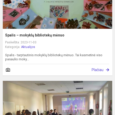
Spalis – mokyklų bibliotekų mėnuo
Paskelbta: 2023-11-03
Kategorija:
Aktualijos
Spalis - tarptautinis mokyklų bibliotekų mėnuo. Tai kasmetinė viso
pasaulio moky...
Plačiau
S
s