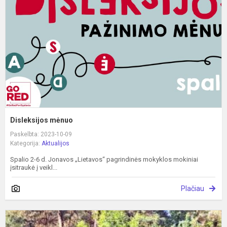
Disleksijos mėnuo
Paskelbta: 2023-10-09
Kategorija:
Aktualijos
Spalio 2-6 d. Jonavos „Lietavos“ pagrindinės mokyklos mokiniai
įsitraukė į veikl...
Plačiau
M