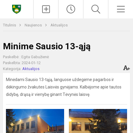
Paieška
Men
Titulinis
Naujienos
Aktualijos
Minime Sausio 13-ąją
Paskelbė : Egita Gabužienė
Paskelbta: 2024-01-12
Kategorija:
Aktualijos
Minėdami Sausio 13-tąją, languose uždegėme pagarbos ir
dėkingumo žvakutes Laisvės gynėjams. Kalbėjome apie tautos
didybę, drąsą ir vienybę ginant Tėvynės laisvę.