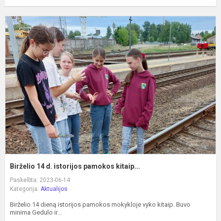
B
1
d
i
p
ki
Birželio 14 d. istorijos pamokos kitaip...
Paskelbta: 2023-06-14
Kategorija:
Aktualijos
Birželio 14 dieną istorijos pamokos mokykloje vyko kitaip. Buvo
minima Gedulo ir...