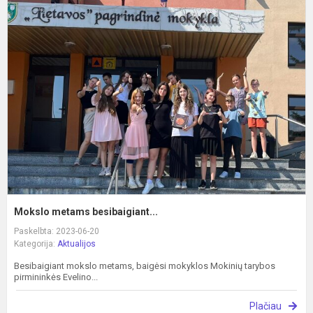
M
m
b
Mokslo metams besibaigiant...
Paskelbta: 2023-06-20
Kategorija:
Aktualijos
Besibaigiant mokslo metams, baigėsi mokyklos Mokinių tarybos
pirmininkės Evelino...
Plačiau