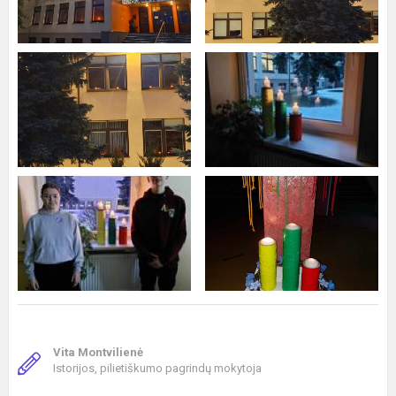
Vita Montvilienė
Istorijos, pilietiškumo pagrindų mokytoja