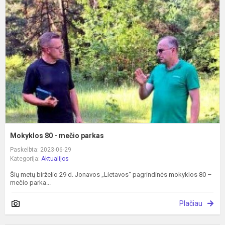
8
-
m
p
Mokyklos 80 - mečio parkas
Paskelbta: 2023-06-29
Kategorija:
Aktualijos
Šių metų birželio 29 d. Jonavos „Lietavos“ pagrindinės mokyklos 80 –
mečio parka...
Plačiau