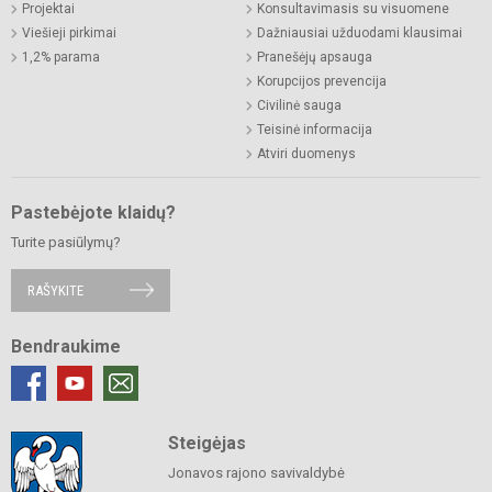
Projektai
Konsultavimasis su visuomene
Viešieji pirkimai
Dažniausiai užduodami klausimai
1,2% parama
Pranešėjų apsauga
Korupcijos prevencija
Civilinė sauga
Teisinė informacija
Atviri duomenys
Pastebėjote klaidų?
Turite pasiūlymų?
RAŠYKITE
Bendraukime
Steigėjas
Jonavos rajono savivaldybė