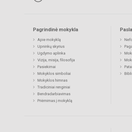
Pagrindinė mokykla
Pasl
Apie mokyklą
Nefo
Upninkų skyrius
Paga
Ugdymo aplinka
Moki
Vizija, misija, filosofija
Moki
Pasiekimai
Pat
Mokyklos simboliai
Bibl
Mokyklos himnas
Tradiciniai renginiai
Bendradarbiavimas
Priėmimas į mokyklą