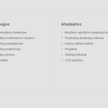
augos
Ataskaitos
rmalusis švietimas
Biudžeto vykdymo ataskaitų rin
lba mokiniams ir tėvams
Finansinių ataskaitų rinkiniai
nių pavėžėjimas
Lėšos veiklai viešinti
nių maitinimas
Projektai
alpų nuoma
Viešieji pirkimai
ioteka
1,2% parama