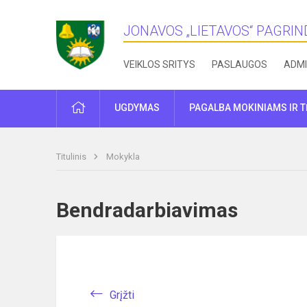
JONAVOS „LIETAVOS“ PAGRI
VEIKLOS SRITYS
PASLAUGOS
ADMI
PRADŽIA
UGDYMAS
PAGALBA MOKINIAMS IR 
Titulinis
Mokykla
Bendradarbiavimas
Grįžti