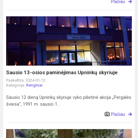
Plačiau
Sausio
13-
osios
paminėjimas
Upninkų
skyriuje
Sausio 13-osios paminėjimas Upninkų skyriuje
Paskelbta: 2024-01-12
Kategorija:
Renginiai
Sausio 12 dieną Upninkų skyriuje vyko pilietinė akcija „Pergalės
šviesa“, 1991 m. sausio 1...
Plačiau
Minime