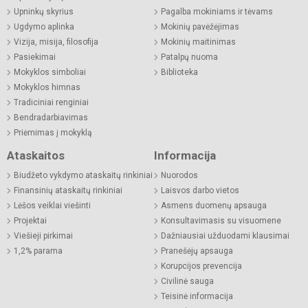
Upninkų skyrius
Pagalba mokiniams ir tėvams
Ugdymo aplinka
Mokinių pavėžėjimas
Vizija, misija, filosofija
Mokinių maitinimas
Pasiekimai
Patalpų nuoma
Mokyklos simboliai
Biblioteka
Mokyklos himnas
Tradiciniai renginiai
Bendradarbiavimas
Priėmimas į mokyklą
Ataskaitos
Informacija
Biudžeto vykdymo ataskaitų rinkiniai
Nuorodos
Finansinių ataskaitų rinkiniai
Laisvos darbo vietos
Lėšos veiklai viešinti
Asmens duomenų apsauga
Projektai
Konsultavimasis su visuomene
Viešieji pirkimai
Dažniausiai užduodami klausimai
1,2% parama
Pranešėjų apsauga
Korupcijos prevencija
Civilinė sauga
Teisinė informacija