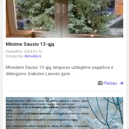
Sausio
13-
ąją
Minime Sausio 13-ąją
Paskelbta: 2024-01-12
Kategorija:
Aktualijos
Minėdami Sausio 13-ąją, languose uždegėme pagarbos ir
dėkingumo žvakutes Laisvės gynė...
Plačiau
Priminimas