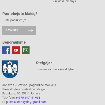
Atviri duomenys
Pastebėjote klaidų?
Turite pasiūlymų?
RAŠYKITE
Bendraukime
Steigėjas
Jonavos rajono savivaldybė
Jonavos „Lietavos“ pagrindinė mokykla
Savivaldybės biudžetinė įstaiga
Fabriko g. 10, 55111 Jonava
Tel./ faks.
(+370 349) 51 961
El. p.
lietavamokykla@gmail.com