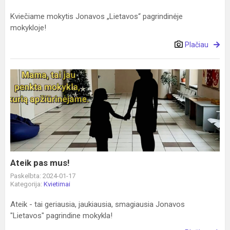
Kviečiame mokytis Jonavos „Lietavos“ pagrindinėje
mokykloje!
Plačiau
Ateik
pas
mus!
Ateik pas mus!
Paskelbta: 2024-01-17
Kategorija:
Kvietimai
Ateik - tai geriausia, jaukiausia, smagiausia Jonavos
"Lietavos" pagrindine mokykla!