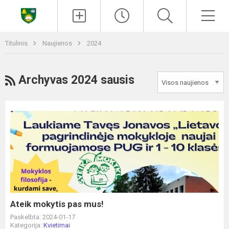
Paieška
Men
Titulinis
Naujienos
2024
RSS
Archyvas 2024 sausis
Ateik
mokytis
pas
mus!
Ateik mokytis pas mus!
Paskelbta: 2024-01-17
Kategorija:
Kvietimai