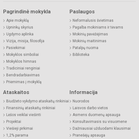
Pagrindinė mokykla
Paslaugos
Apie mokyklą
Neformalusis švietimas
Upninkų skyrius
Pagalba mokiniams ir tėvams
Ugdymo aplinka
Mokinių pavėžėjimas
Vizija, misija, filosofija
Mokinių maitinimas
Pasiekimai
Patalpų nuoma
Mokyklos simboliai
Biblioteka
Mokyklos himnas
Tradiciniai renginiai
Bendradarbiavimas
Priėmimas į mokyklą
Ataskaitos
Informacija
Biudžeto vykdymo ataskaitų rinkiniai
Nuorodos
Finansinių ataskaitų rinkiniai
Laisvos darbo vietos
Lėšos veiklai viešinti
Asmens duomenų apsauga
Projektai
Konsultavimasis su visuomene
Viešieji pirkimai
Dažniausiai užduodami klausimai
1,2% parama
Pranešėjų apsauga