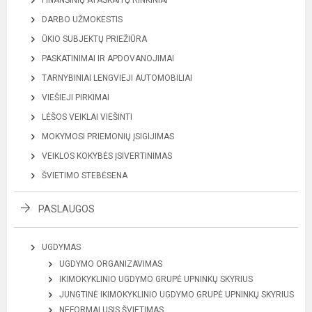
FINANSINIŲ ATASKAITŲ RINKINIAI
DARBO UŽMOKESTIS
ŪKIO SUBJEKTŲ PRIEŽIŪRA
PASKATINIMAI IR APDOVANOJIMAI
TARNYBINIAI LENGVIEJI AUTOMOBILIAI
VIEŠIEJI PIRKIMAI
LĖŠOS VEIKLAI VIEŠINTI
MOKYMOSI PRIEMONIŲ ĮSIGIJIMAS
VEIKLOS KOKYBĖS ĮSIVERTINIMAS
ŠVIETIMO STEBĖSENA
PASLAUGOS
UGDYMAS
UGDYMO ORGANIZAVIMAS
IKIMOKYKLINIO UGDYMO GRUPĖ UPNINKŲ SKYRIUS
JUNGTINĖ IKIMOKYKLINIO UGDYMO GRUPĖ UPNINKŲ SKYRIUS
NEFORMALUSIS ŠVIETIMAS