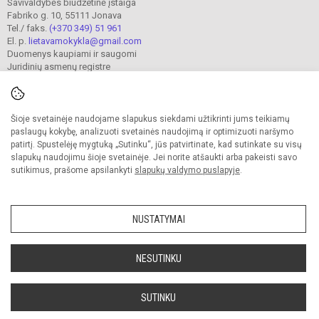
Savivaldybės biudžetinė įstaiga
Fabriko g. 10, 55111 Jonava
Tel./ faks.
(+370 349) 51 961
El. p.
lietavamokykla@gmail.com
Duomenys kaupiami ir saugomi
Juridinių asmenų registre
Įmonės kodas 190302241
Šioje svetainėje naudojame slapukus siekdami užtikrinti jums teikiamų
© 2023. Jonavos Lietavos pagrindinė mokykla. Visos teisės saugomos.
paslaugų kokybę, analizuoti svetainės naudojimą ir optimizuoti naršymo
Kopijuoti turinį be raštiško įstaigos administracijos sutikimo griežtai draudžiama.
patirtį. Spustelėję mygtuką „Sutinku“, jūs patvirtinate, kad sutinkate su visų
slapukų naudojimu šioje svetainėje. Jei norite atšaukti arba pakeisti savo
Prieinamumo paraiška
Slapukų valdymas
sutikimus, prašome apsilankyti
slapukų valdymo puslapyje
.
Sumanus būdas atnaujinti
mokyklos interneto
svetainę
NUSTATYMAI
NESUTINKU
SUTINKU