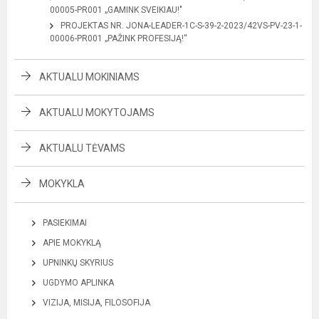
00005-PR001 „GAMINK SVEIKIAU!"
PROJEKTAS NR. JONA-LEADER-1C-S-39-2-2023/42VS-PV-23-1-
00006-PR001 „PAŽINK PROFESIJĄ!“
AKTUALU MOKINIAMS
AKTUALU MOKYTOJAMS
AKTUALU TĖVAMS
MOKYKLA
PASIEKIMAI
APIE MOKYKLĄ
UPNINKŲ SKYRIUS
UGDYMO APLINKA
VIZIJA, MISIJA, FILOSOFIJA