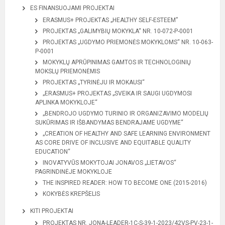
ES FINANSUOJAMI PROJEKTAI
ERASMUS+ PROJEKTAS „HEALTHY SELF-ESTEEM”
PROJEKTAS „GALIMYBIŲ MOKYKLA“ NR. 10-072-P-0001
PROJEKTAS „UGDYMO PRIEMONĖS MOKYKLOMS“ NR. 10-063-
P-0001
MOKYKLŲ APRŪPINIMAS GAMTOS IR TECHNOLOGINIŲ
MOKSLŲ PRIEMONĖMIS
PROJEKTAS „TYRINĖJU IR MOKAUSI“
„ERASMUS+ PROJEKTAS „SVEIKA IR SAUGI UGDYMOSI
APLINKA MOKYKLOJE“
„BENDROJO UGDYMO TURINIO IR ORGANIZAVIMO MODELIŲ
SUKŪRIMAS IR IŠBANDYMAS BENDRAJAME UGDYME“
„CREATION OF HEALTHY AND SAFE LEARNING ENVIRONMENT
AS CORE DRIVE OF INCLUSIVE AND EQUITABLE QUALITY
EDUCATION“
INOVATYVŪS MOKYTOJAI JONAVOS „LIETAVOS“
PAGRINDINĖJE MOKYKLOJE
THE INSPIRED READER: HOW TO BECOME ONE (2015-2016)
KOKYBĖS KREPŠELIS
KITI PROJEKTAI
PROJEKTAS NR. JONA-LEADER-1C-S-39-1-2023/42VS-PV-23-1-