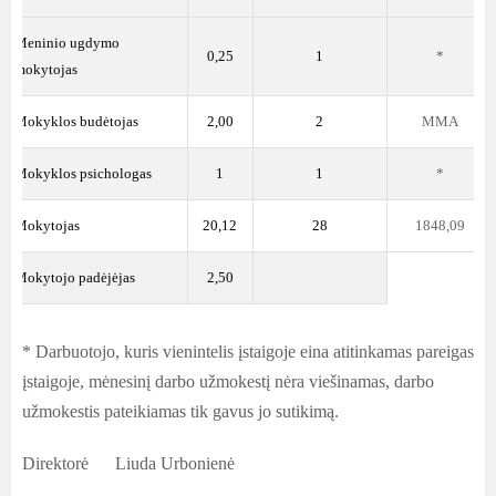
Meninio ugdymo
9
0,25
1
*
mokytojas
0
Mokyklos budėtojas
2,00
2
MMA
1
Mokyklos psichologas
1
1
*
2
Mokytojas
20,12
28
1848,09
3
Mokytojo padėjėjas
2,50
* Darbuotojo, kuris vienintelis įstaigoje eina atitinkamas pareigas
įstaigoje, mėnesinį darbo užmokestį nėra viešinamas, darbo
užmokestis pateikiamas tik gavus jo sutikimą.
Direktorė Liuda Urbonienė