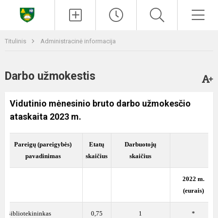
Paieška
Men
Titulinis
Administracinė informacija
Darbo užmokestis
Vidutinio mėnesinio bruto darbo užmokesčio
ataskaita 2023 m.
Pareigų (pareigybės)
Etatų
Darbuotojų
.
pavadinimas
skaičius
skaičius
2022 m.
(eurais)
1
Bibliotekininkas
0,75
1
*