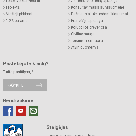
Lėšos veiklai viešinti
Asmens duomenų apsauga
Projektai
Konsultavimasis su visuomene
Viešieji pirkimai
Dažniausiai užduodami klausimai
1,2% parama
Pranešėjų apsauga
Korupcijos prevencija
Civilinė sauga
Teisinė informacija
Atviri duomenys
Pastebėjote klaidų?
Turite pasiūlymų?
RAŠYKITE
Bendraukime
Steigėjas
Jonavos rajono savivaldybė