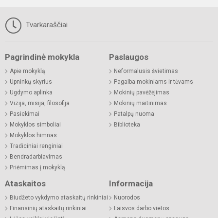
Tvarkaraščiai
Pagrindinė mokykla
Paslaugos
Apie mokyklą
Neformalusis švietimas
Upninkų skyrius
Pagalba mokiniams ir tėvams
Ugdymo aplinka
Mokinių pavėžėjimas
Vizija, misija, filosofija
Mokinių maitinimas
Pasiekimai
Patalpų nuoma
Mokyklos simboliai
Biblioteka
Mokyklos himnas
Tradiciniai renginiai
Bendradarbiavimas
Priėmimas į mokyklą
Ataskaitos
Informacija
Biudžeto vykdymo ataskaitų rinkiniai
Nuorodos
Finansinių ataskaitų rinkiniai
Laisvos darbo vietos