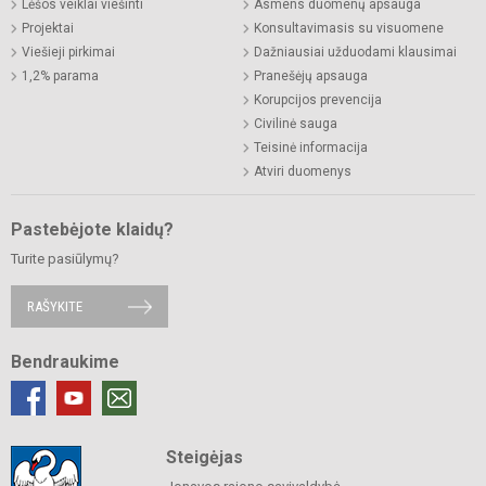
Lėšos veiklai viešinti
Asmens duomenų apsauga
Projektai
Konsultavimasis su visuomene
Viešieji pirkimai
Dažniausiai užduodami klausimai
1,2% parama
Pranešėjų apsauga
Korupcijos prevencija
Civilinė sauga
Teisinė informacija
Atviri duomenys
Pastebėjote klaidų?
Turite pasiūlymų?
RAŠYKITE
Bendraukime
Steigėjas