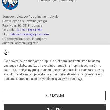
Jonavos rajono savivaldybė
Jonavos „Lietavos“ pagrindinė mokykla
Savivaldybės biudžetinė įstaiga
Fabriko g. 10, 55111 Jonava
Tel./ faks.
(+370 349) 51 961
El. p.
lietavamokykla@gmail.com
Duomenys kaupiami ir saugomi
Juridinių asmenų registre
Įmonės kodas 190302241
Šioje svetainėje naudojame slapukus siekdami užtikrinti jums teikiamų
© 2023. Jonavos Lietavos pagrindinė mokykla. Visos teisės saugomos.
paslaugų kokybę, analizuoti svetainės naudojimą ir optimizuoti naršymo
Kopijuoti turinį be raštiško įstaigos administracijos sutikimo griežtai draudžiama.
patirtį. Spustelėję mygtuką „Sutinku“, jūs patvirtinate, kad sutinkate su visų
slapukų naudojimu šioje svetainėje. Jei norite atšaukti arba pakeisti savo
Prieinamumo paraiška
Slapukų valdymas
sutikimus, prašome apsilankyti
slapukų valdymo puslapyje
.
Sumanus būdas atnaujinti
mokyklos interneto
svetainę
NUSTATYMAI
NESUTINKU