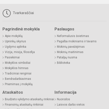
Tvarkaraščiai
Pagrindinė mokykla
Paslaugos
Apie mokyklą
Neformalusis švietimas
Upninkų skyrius
Pagalba mokiniams ir tėvams
Ugdymo aplinka
Mokinių pavėžėjimas
Vizija, misija, filosofija
Mokinių maitinimas
Pasiekimai
Patalpų nuoma
Mokyklos simboliai
Biblioteka
Mokyklos himnas
Tradiciniai renginiai
Bendradarbiavimas
Priėmimas į mokyklą
Ataskaitos
Informacija
Biudžeto vykdymo ataskaitų rinkiniai
Nuorodos
Finansinių ataskaitų rinkiniai
Laisvos darbo vietos