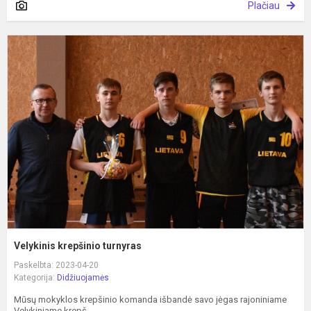
Plačiau
V
k
t
Velykinis krepšinio turnyras
Paskelbta: 2023-04-20
Kategorija:
Didžiuojamės
Mūsų mokyklos krepšinio komanda išbandė savo jėgas rajoniniame
Velykiniame krepš...