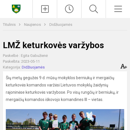
Paieška
Men
Titulinis
Naujienos
Didžiuojamės
LMŽ keturkovės varžybos
Paskelbė : Egita Gabužienė
Paskelbta: 2023-05-11
Kategorija:
Didžiuojamės
Šių metų gegužės 9 d. mūsų mokyklos berniukų ir mergaičių
keturkovės komandos varžėsi Lietuvos mokyklų žaidynių
rajoninėse keturkovės varžybose. Po visų rungčių ir berniukų, ir
mergaičių komandos iškovojo komandines III – vietas.