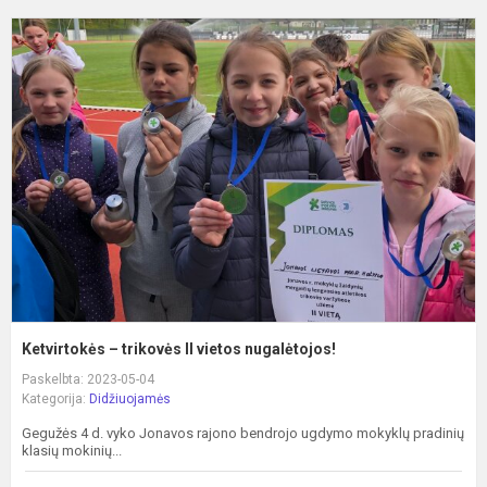
K
–
t
II
v
n
Ketvirtokės – trikovės II vietos nugalėtojos!
Paskelbta: 2023-05-04
Kategorija:
Didžiuojamės
Gegužės 4 d. vyko Jonavos rajono bendrojo ugdymo mokyklų pradinių
klasių mokinių...