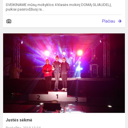
SVEIKINAME mūsų mokyklos 4 klasės mokinį DOMĄ GLIAUDELĮ,
puikiai pasirodžiusį ra...
Plačiau
J
s
Justės sėkmė