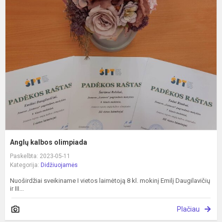
k
o
Anglų kalbos olimpiada
Paskelbta: 2023-05-11
Kategorija:
Didžiuojamės
Nuoširdžiai sveikiname I vietos laimėtoją 8 kl. mokinį Emilį Daugilavičių
ir III...
Plačiau