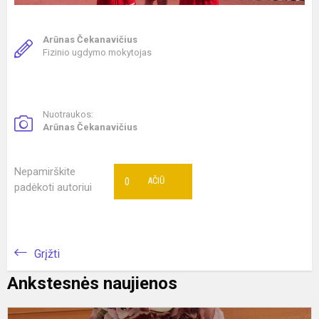
Arūnas Čekanavičius
Fizinio ugdymo mokytojas
Nuotraukos:
Arūnas Čekanavičius
Nepamirškite
0
AČIŪ
padėkoti autoriui
Grįžti
Ankstesnės naujienos
A