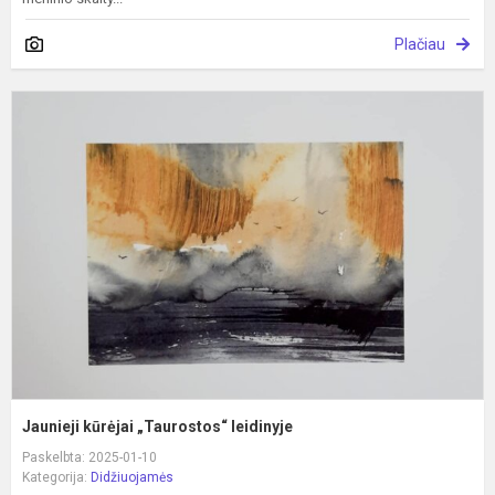
Plačiau
J
k
„
l
Jaunieji kūrėjai „Taurostos“ leidinyje
Paskelbta: 2025-01-10
Kategorija:
Didžiuojamės