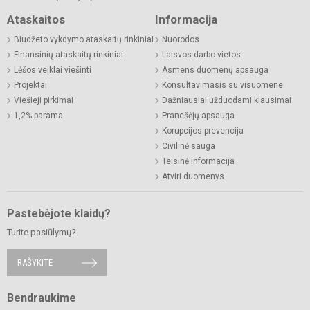
Ataskaitos
Informacija
Biudžeto vykdymo ataskaitų rinkiniai
Nuorodos
Finansinių ataskaitų rinkiniai
Laisvos darbo vietos
Lėšos veiklai viešinti
Asmens duomenų apsauga
Projektai
Konsultavimasis su visuomene
Viešieji pirkimai
Dažniausiai užduodami klausimai
1,2% parama
Pranešėjų apsauga
Korupcijos prevencija
Civilinė sauga
Teisinė informacija
Atviri duomenys
Pastebėjote klaidų?
Turite pasiūlymų?
RAŠYKITE
Bendraukime