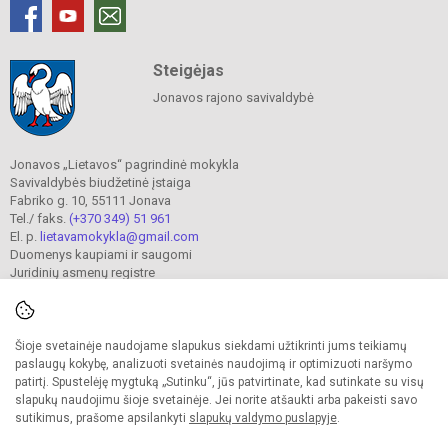
Steigėjas
Jonavos rajono savivaldybė
Jonavos „Lietavos“ pagrindinė mokykla
Savivaldybės biudžetinė įstaiga
Fabriko g. 10, 55111 Jonava
Tel./ faks.
(+370 349) 51 961
El. p.
lietavamokykla@gmail.com
Duomenys kaupiami ir saugomi
Juridinių asmenų registre
Įmonės kodas 190302241
Šioje svetainėje naudojame slapukus siekdami užtikrinti jums teikiamų
© 2023. Jonavos Lietavos pagrindinė mokykla. Visos teisės saugomos.
paslaugų kokybę, analizuoti svetainės naudojimą ir optimizuoti naršymo
Kopijuoti turinį be raštiško įstaigos administracijos sutikimo griežtai draudžiama.
patirtį. Spustelėję mygtuką „Sutinku“, jūs patvirtinate, kad sutinkate su visų
slapukų naudojimu šioje svetainėje. Jei norite atšaukti arba pakeisti savo
Prieinamumo paraiška
Slapukų valdymas
sutikimus, prašome apsilankyti
slapukų valdymo puslapyje
.
Sumanus būdas atnaujinti