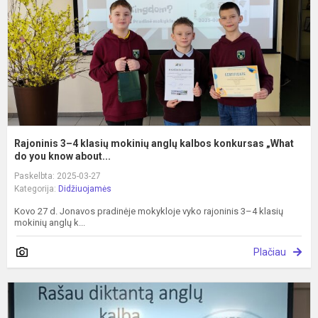
m
a
k
k
„
d.
Rajoninis 3–4 klasių mokinių anglų kalbos konkursas „What
do you know about...
Paskelbta: 2025-03-27
Kategorija:
Didžiuojamės
Kovo 27 d. Jonavos pradinėje mokykloje vyko rajoninis 3–4 klasių
mokinių anglų k...
Plačiau
D
a