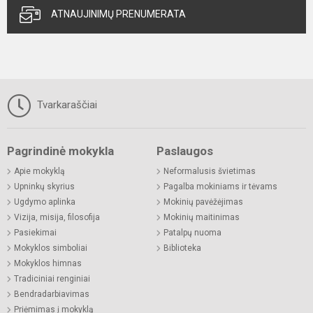
ATNAUJINIMŲ PRENUMERATA
Tvarkaraščiai
Pagrindinė mokykla
Paslaugos
Apie mokyklą
Neformalusis švietimas
Upninkų skyrius
Pagalba mokiniams ir tėvams
Ugdymo aplinka
Mokinių pavėžėjimas
Vizija, misija, filosofija
Mokinių maitinimas
Pasiekimai
Patalpų nuoma
Mokyklos simboliai
Biblioteka
Mokyklos himnas
Tradiciniai renginiai
Bendradarbiavimas
Priėmimas į mokyklą