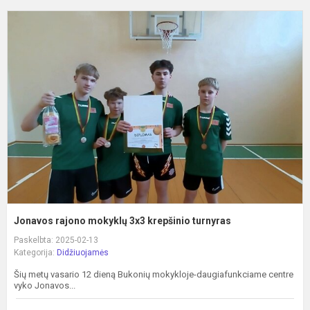
J
r
m
3
k
t
Jonavos rajono mokyklų 3x3 krepšinio turnyras
Paskelbta: 2025-02-13
Kategorija:
Didžiuojamės
Šių metų vasario 12 dieną Bukonių mokykloje-daugiafunkciame centre
vyko Jonavos...