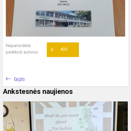
Nepamirškite
0
AČIŪ
padėkoti autoriui
Grįžti
Ankstesnės naujienos
R
3
4
k