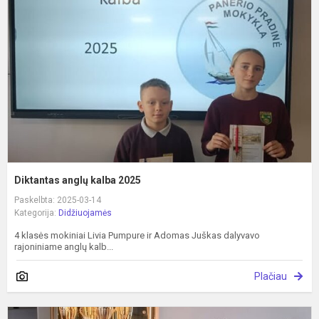
k
2
Diktantas anglų kalba 2025
Paskelbta: 2025-03-14
Kategorija:
Didžiuojamės
4 klasės mokiniai Livia Pumpure ir Adomas Juškas dalyvavo
rajoniniame anglų kalb...
Plačiau
Š