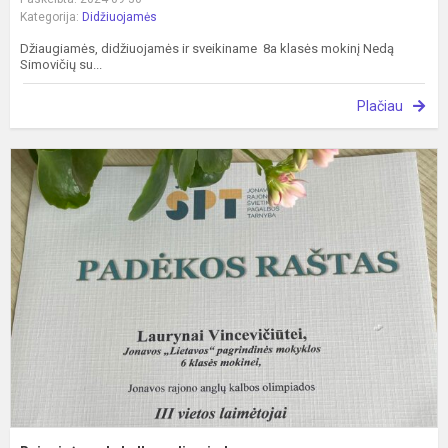
Kategorija:
Didžiuojamės
Džiaugiamės, didžiuojamės ir sveikiname 8a klasės mokinį Nedą
Simovičių su...
Plačiau
R
a
k
o