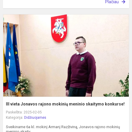
Plačiau
II
v
J
r
m
m
s
k
III vieta Jonavos rajono mokinių meninio skaitymo konkurse!
Paskelbta: 2025-02-05
Kategorija:
Didžiuojamės
Sveikiname 6a kl. mokinį Armanį Razživiną, Jonavos rajono mokinių
meninio skaity...