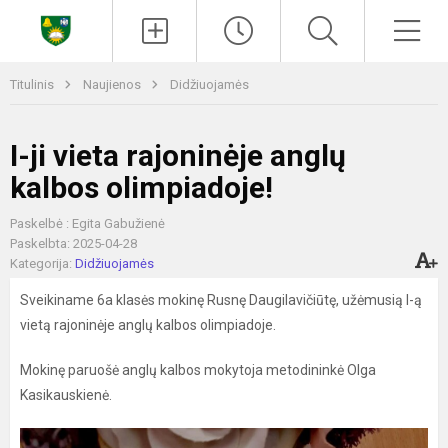
Paieška
Men
Titulinis
Naujienos
Didžiuojamės
I-ji vieta rajoninėje anglų
kalbos olimpiadoje!
Paskelbė : Egita Gabužienė
Paskelbta: 2025-04-28
Kategorija:
Didžiuojamės
Sveikiname 6a klasės mokinę Rusnę Daugilavičiūtę, užėmusią I-ą
vietą rajoninėje anglų kalbos olimpiadoje.
Mokinę paruošė anglų kalbos mokytoja metodininkė Olga
Kasikauskienė.