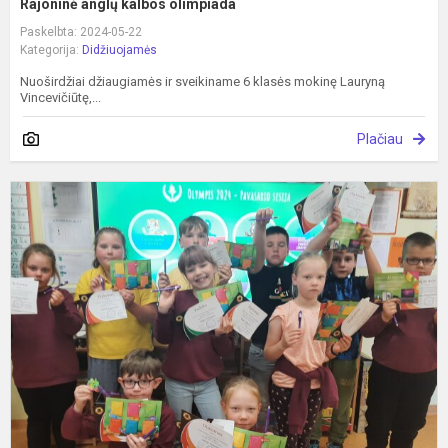
Rajoninė anglų kalbos olimpiada
Paskelbta: 2024-05-22
Kategorija:
Didžiuojamės
Nuoširdžiai džiaugiamės ir sveikiname 6 klasės mokinę Lauryną
Vincevičiūtę,...
Plačiau
A
p
k
„
2