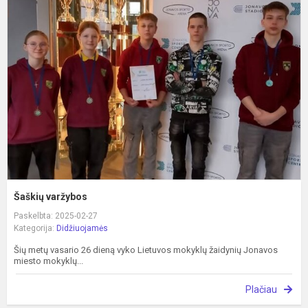
v
Šaškių varžybos
Paskelbta: 2025-02-27
Kategorija:
Didžiuojamės
Šių metų vasario 26 dieną vyko Lietuvos mokyklų žaidynių Jonavos
miesto mokyklų...
Plačiau