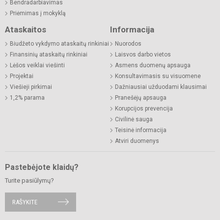
Bendradarbiavimas
Priėmimas į mokyklą
Ataskaitos
Informacija
Biudžeto vykdymo ataskaitų rinkiniai
Nuorodos
Finansinių ataskaitų rinkiniai
Laisvos darbo vietos
Lėšos veiklai viešinti
Asmens duomenų apsauga
Projektai
Konsultavimasis su visuomene
Viešieji pirkimai
Dažniausiai užduodami klausimai
1,2% parama
Pranešėjų apsauga
Korupcijos prevencija
Civilinė sauga
Teisinė informacija
Atviri duomenys
Pastebėjote klaidų?
Turite pasiūlymų?
RAŠYKITE