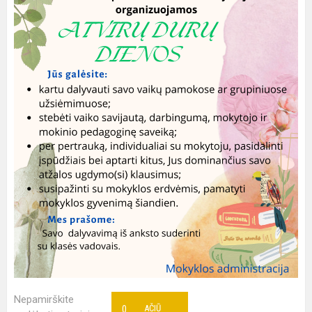
Nepamirškite
0
AČIŪ