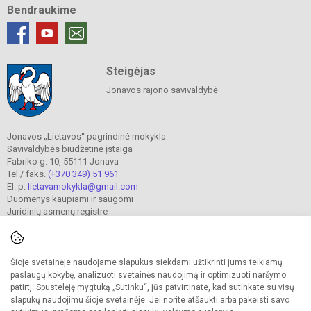
Bendraukime
Steigėjas
Jonavos rajono savivaldybė
Jonavos „Lietavos“ pagrindinė mokykla
Savivaldybės biudžetinė įstaiga
Fabriko g. 10, 55111 Jonava
Tel./ faks.
(+370 349) 51 961
El. p.
lietavamokykla@gmail.com
Duomenys kaupiami ir saugomi
Juridinių asmenų registre
Įmonės kodas 190302241
Šioje svetainėje naudojame slapukus siekdami užtikrinti jums teikiamų
© 2023. Jonavos Lietavos pagrindinė mokykla. Visos teisės saugomos.
paslaugų kokybę, analizuoti svetainės naudojimą ir optimizuoti naršymo
Kopijuoti turinį be raštiško įstaigos administracijos sutikimo griežtai draudžiama.
patirtį. Spustelėję mygtuką „Sutinku“, jūs patvirtinate, kad sutinkate su visų
slapukų naudojimu šioje svetainėje. Jei norite atšaukti arba pakeisti savo
Prieinamumo paraiška
Slapukų valdymas