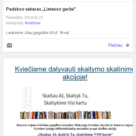
Padėkos vakaras „Lietavos garbė"
Paskelbta: 2024-05-22
Kategorija:
Kvietimai
Lauksime Jūsų gegužės 30 d. 18 val.
Plačiau
S
s
a