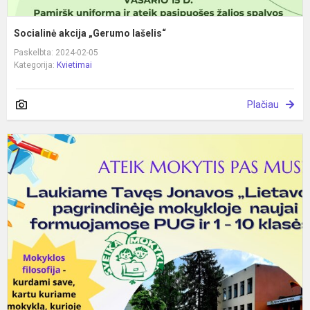
Socialinė akcija „Gerumo lašelis“
Paskelbta: 2024-02-05
Kategorija:
Kvietimai
Plačiau
A
m
p
m