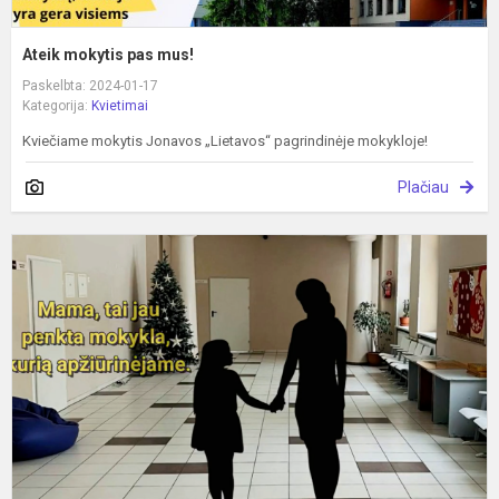
Ateik mokytis pas mus!
Paskelbta: 2024-01-17
Kategorija:
Kvietimai
Kviečiame mokytis Jonavos „Lietavos“ pagrindinėje mokykloje!
Plačiau
A
p
m