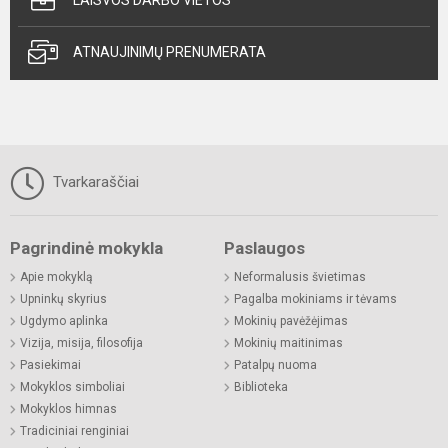
ATNAUJINIMŲ PRENUMERATA
Tvarkaraščiai
Pagrindinė mokykla
Paslaugos
Apie mokyklą
Neformalusis švietimas
Upninkų skyrius
Pagalba mokiniams ir tėvams
Ugdymo aplinka
Mokinių pavėžėjimas
Vizija, misija, filosofija
Mokinių maitinimas
Pasiekimai
Patalpų nuoma
Mokyklos simboliai
Biblioteka
Mokyklos himnas
Tradiciniai renginiai