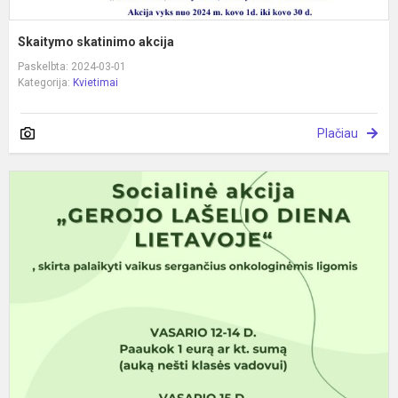
Skaitymo skatinimo akcija
Paskelbta: 2024-03-01
Kategorija:
Kvietimai
Plačiau
S
a
„
l