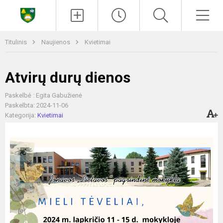
Paieška
Men
Titulinis
Naujienos
Kvietimai
Atvirų durų dienos
Paskelbė : Egita Gabužienė
Paskelbta: 2024-11-06
Kategorija:
Kvietimai