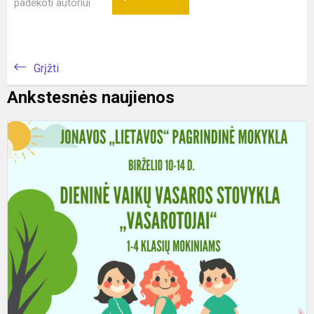
padėkoti autoriui
Grįžti
Ankstesnės naujienos
D
v
v
s