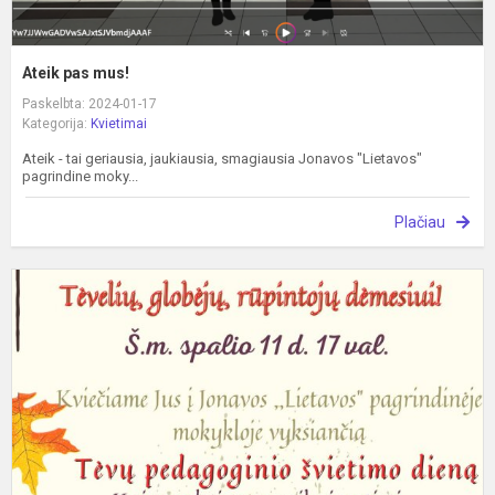
Ateik pas mus!
Paskelbta: 2024-01-17
Kategorija:
Kvietimai
Ateik - tai geriausia, jaukiausia, smagiausia Jonavos "Lietavos"
pagrindine moky...
Plačiau
T
p
š
d