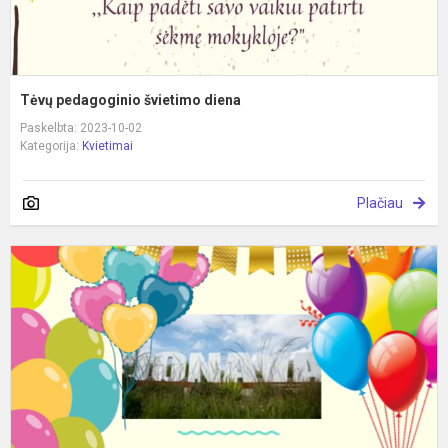
Tėvų pedagoginio švietimo diena
Paskelbta: 2023-10-02
Kategorija:
Kvietimai
Plačiau
K
m
g
š
k