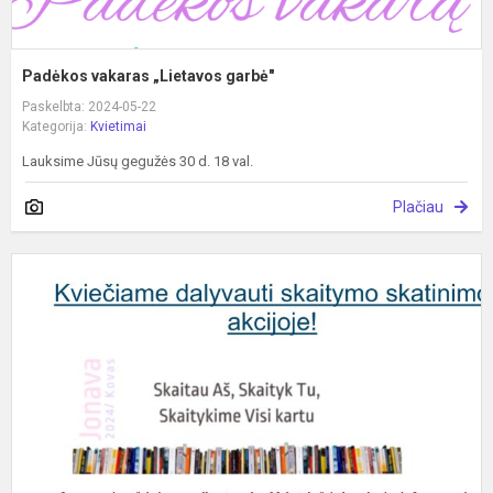
Padėkos vakaras „Lietavos garbė"
Paskelbta: 2024-05-22
Kategorija:
Kvietimai
Lauksime Jūsų gegužės 30 d. 18 val.
Plačiau
S
s
a