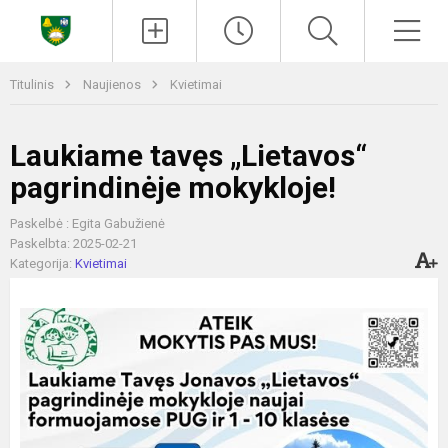
Paieška
Men
Titulinis
Naujienos
Kvietimai
Laukiame tavęs „Lietavos“
pagrindinėje mokykloje!
Paskelbė : Egita Gabužienė
Paskelbta: 2025-02-21
Kategorija:
Kvietimai