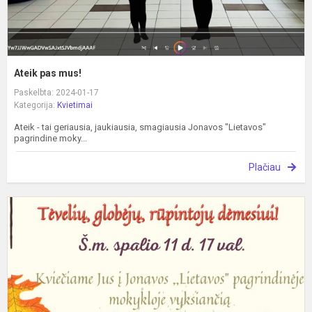
Ateik pas mus!
Paskelbta: 2024-01-17
Kategorija:
Kvietimai
Ateik - tai geriausia, jaukiausia, smagiausia Jonavos "Lietavos"
pagrindine moky...
Plačiau
T
p
š
d