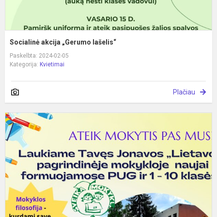
Socialinė akcija „Gerumo lašelis“
Paskelbta: 2024-02-05
Kategorija:
Kvietimai
Plačiau
A
m
p
m