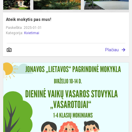
Ateik mokytis pas mus!
Paskelbta: 2025-01-31
Kategorija:
Kvietimai
Plačiau
D
v
v
s