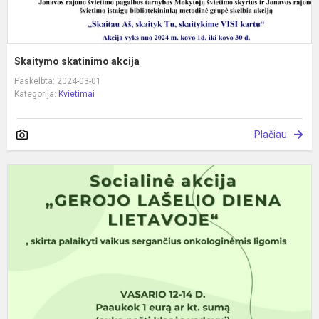
Skaitymo skatinimo akcija
Paskelbta: 2024-03-01
Kategorija:
Kvietimai
Plačiau
S
a
„
l