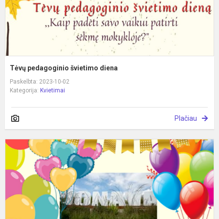
Tėvų pedagoginio švietimo diena
Paskelbta: 2023-10-02
Kategorija:
Kvietimai
Plačiau
K
m
g
š
k