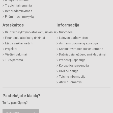
Tradiciniai renginiai
Bendradarbiavimas
Priėmimas į mokyklą
Ataskaitos
Informacija
Biudžeto vykdymo ataskaitų rinkiniai
Nuorodos
Finansinių ataskaitų rinkiniai
Laisvos darbo vietos
Lėšos veiklai viešinti
Asmens duomenų apsauga
Projektai
Konsultavimasis su visuomene
Viešieji pirkimai
Dažniausiai užduodami klausimai
1,2% parama
Pranešėjų apsauga
Korupcijos prevencija
Civilinė sauga
Teisinė informacija
Atviri duomenys
Pastebėjote klaidų?
Turite pasiūlymų?