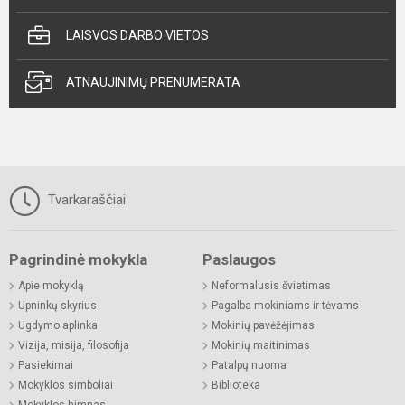
LAISVOS DARBO VIETOS
ATNAUJINIMŲ PRENUMERATA
Tvarkaraščiai
Pagrindinė mokykla
Paslaugos
Apie mokyklą
Neformalusis švietimas
Upninkų skyrius
Pagalba mokiniams ir tėvams
Ugdymo aplinka
Mokinių pavėžėjimas
Vizija, misija, filosofija
Mokinių maitinimas
Pasiekimai
Patalpų nuoma
Mokyklos simboliai
Biblioteka
Mokyklos himnas