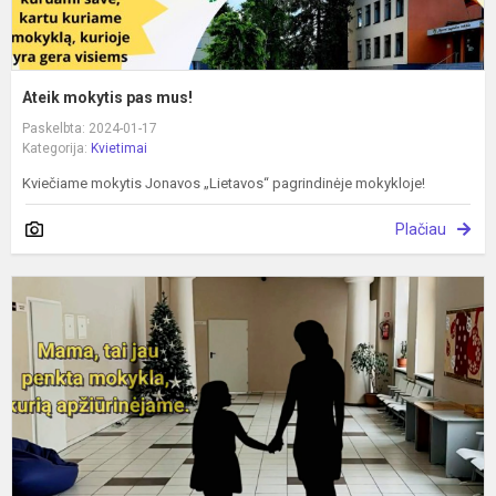
Ateik mokytis pas mus!
Paskelbta: 2024-01-17
Kategorija:
Kvietimai
Kviečiame mokytis Jonavos „Lietavos“ pagrindinėje mokykloje!
Plačiau
A
p
m