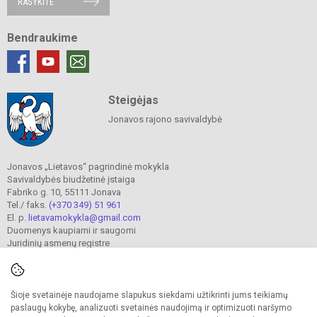
RAŠYKITE
Bendraukime
Steigėjas
Jonavos rajono savivaldybė
Jonavos „Lietavos“ pagrindinė mokykla
Savivaldybės biudžetinė įstaiga
Fabriko g. 10, 55111 Jonava
Tel./ faks.
(+370 349) 51 961
El. p.
lietavamokykla@gmail.com
Duomenys kaupiami ir saugomi
Juridinių asmenų registre
Įmonės kodas 190302241
Šioje svetainėje naudojame slapukus siekdami užtikrinti jums teikiamų
© 2023. Jonavos Lietavos pagrindinė mokykla. Visos teisės saugomos.
paslaugų kokybę, analizuoti svetainės naudojimą ir optimizuoti naršymo