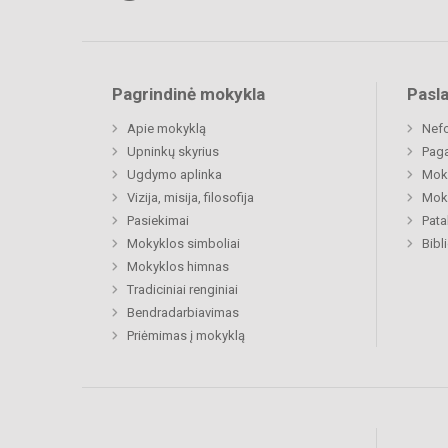
Pagrindinė mokykla
Pasl
Apie mokyklą
Nefo
Upninkų skyrius
Paga
Ugdymo aplinka
Moki
Vizija, misija, filosofija
Moki
Pasiekimai
Pat
Mokyklos simboliai
Bibl
Mokyklos himnas
Tradiciniai renginiai
Bendradarbiavimas
Priėmimas į mokyklą