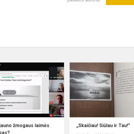
padėkoti autoriui
Koks
jauno
žmogaus
laimės
indeksas?
jauno žmogaus laimės
„Skaičiau! Siūlau ir Tau!”
sas?