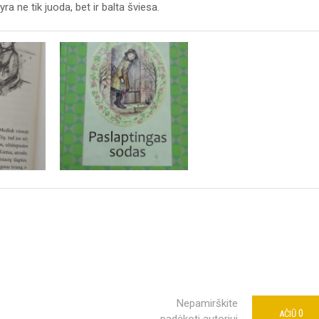
a ne tik juoda, bet ir balta šviesa.
Nepamirškite
0
AČIŪ