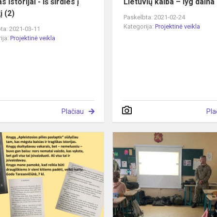
s istorijai - iš širdies į
Lietuvių kalba – lyg daina
į (2)
Paskelbta: 2021-02-24
Kategorija:
Projektinė veikla
ta: 2021-03-11
ija:
Projektinė veikla
Plačiau
Pla
„Skaičiau!
Siūlau
ir
Tau!”(1)