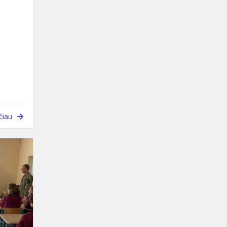
čiau
„Kalba
gimtoji
lūposna
įdėta“