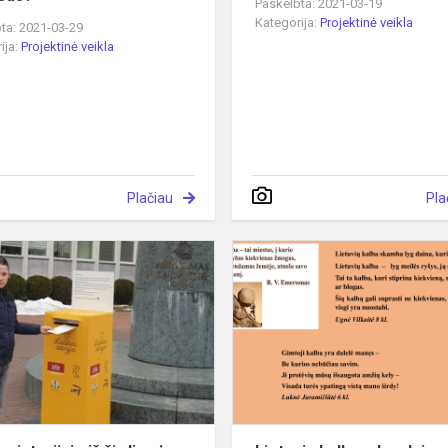
Paskelbta: 2021-03-19
Kategorija:
Projektinė veikla
ta: 2021-03-29
ija:
Projektinė veikla
Plačiau
Pla
Laiškas
istorijai
-
iš
širdies
į
praeitį
(2)