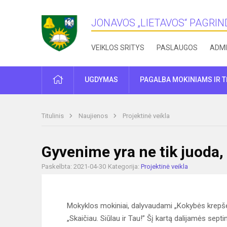
JONAVOS „LIETAVOS“ PAGRI
VEIKLOS SRITYS
PASLAUGOS
ADMI
PRADŽIA
UGDYMAS
PAGALBA MOKINIAMS IR 
Titulinis
Naujienos
Projektinė veikla
Gyvenime yra ne tik juoda, 
Paskelbta: 2021-04-30
Kategorija:
Projektinė veikla
Mokyklos mokiniai, dalyvaudami „Kokybės krepšel
„Skaičiau. Siūlau ir Tau!” Šį kartą dalijamės se