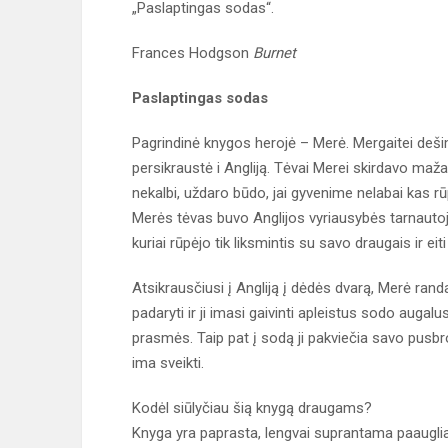
„Paslaptingas sodas“.
Frances Hodgson
Burnet
Paslaptingas sodas
Pagrindinė knygos herojė – Merė. Mergaitei dešimt
persikraustė i Angliją. Tėvai Merei skirdavo maža
nekalbi, uždaro būdo, jai gyvenime nelabai kas 
Merės tėvas buvo Anglijos vyriausybės tarnautojas
kuriai rūpėjo tik liksmintis su savo draugais ir ei
Atsikrausčiusi į Angliją į dėdės dvarą, Merė rand
padaryti ir ji imasi gaivinti apleistus sodo auga
prasmės. Taip pat į sodą ji pakviečia savo pusbr
ima sveikti.
Kodėl siūlyčiau šią knygą draugams?
Knyga yra paprasta, lengvai suprantama paauglia