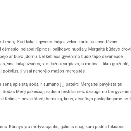
 metų. Kurį laiką ji gyveno Indijoj, vėliau kartu su savo tėvais
i dėmesio, nelabai rūpinosi, palikdavo nuošaly. Mergaitė būdavo drovi
rūpėjo ar buvo įdomu. Dėl keblaus gyvenimo būdo tapo savanaudė.
, visą laiką užsiėmęs, ir dažnai sirgdavo, o motina - tikra gražuolė,
ti į pokylius, ji visai nenorėjo mažos mergaitės.
a seną apleistą sodą ir sumano į jį patekti. Mergaitei pavyksta tai
lus. Sodas Merę pakeičia, pradeda teikti laimės, džiaugsmo bei gyveni
olį Koliną – nevaikštantį berniuką, kuris, atsidūręs paslaptingame sod
ms. Kūrinys yra motyvuojantis, galintis daug kam padėti tokiuose