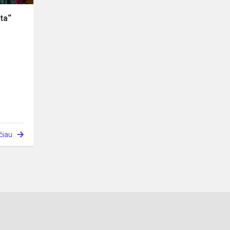
ėta“
čiau