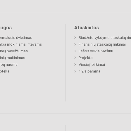
augos
Ataskaitos
rmalusis švietimas
Biudžeto vykdymo ataskaitų rin
lba mokiniams ir tėvams
Finansinių ataskaitų rinkiniai
nių pavėžėjimas
Lėšos veiklai viešinti
nių maitinimas
Projektai
alpų nuoma
Viešieji pirkimai
ioteka
1,2% parama