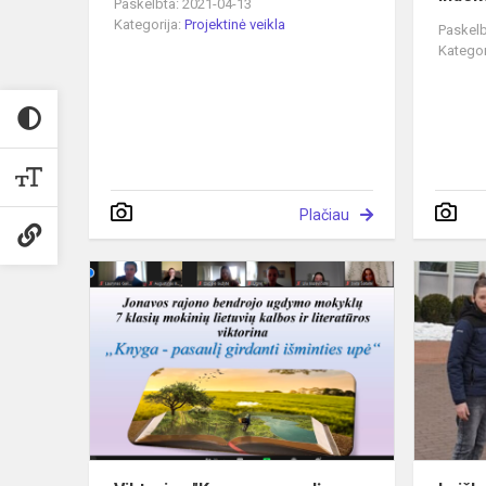
Paskelbta: 2021-04-13
Kategorija:
Projektinė veikla
Paskelb
Kategor
Plačiau
Viktorina
"Knyga
-
pasaulį
gydantį
išminties
upė"