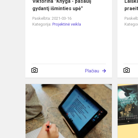
Viktorina "Knyga - pasaulį
Laiška
gydantį išminties upė"
praeit
Paskelbta: 2021-03-16
Paskelb
Kategorija:
Projektinė veikla
Kategor
Plačiau
Užtikrinti
kokybišką
ugdymo(si)
procesą