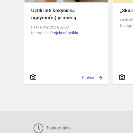
Užtikrinti kokybišką
„Skaič
ugdymo(si) procesą
Paskelb
Kategor
Paskelbta: 2021-02-23
Kategorija:
Projektinė veikla
Plačiau
Tvarkaraščiai