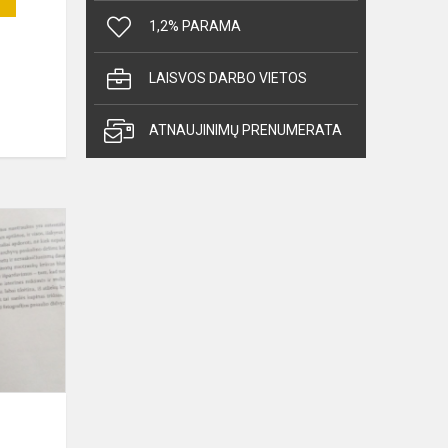
1,2% PARAMA
LAISVOS DARBO VIETOS
ATNAUJINIMŲ PRENUMERATA
„Skaičiau!
Siūlau
ir
Tau!”