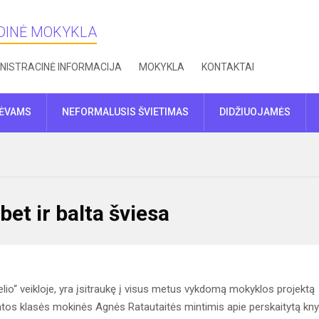
NDINĖ MOKYKLA
NISTRACINĖ INFORMACIJA
MOKYKLA
KONTAKTAI
TĖVAMS
NEFORMALUSIS ŠVIETIMAS
DIDŽIUOJAMĖS
bet ir balta šviesa
io“ veikloje, yra įsitraukę į visus metus vykdomą mokyklos projektą
ptintos klasės mokinės Agnės Ratautaitės mintimis apie perskaitytą kn