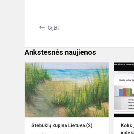
Grįžti
Ankstesnės naujienos
Stebuklų
kupina
Lietuva
(2)
Stebuklų kupina Lietuva (2)
Koks 
indek