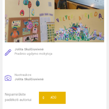
Jolita Skulčiuvienė
Pradinio ugdymo mokytoja
Nuotraukos:
Jolita Skulčiuvienė
Nepamirškite
0
AČIŪ
padėkoti autoriui