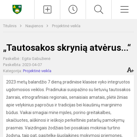
Paieška
Men
Titulinis
Naujienos
Projektinė veikla
„Tautosakos skrynią atvėrus...“
Paskelbė : Egita Gabužienė
Paskelbta: 2023-04-07
Kategorija:
Projektinė veikla
2023 metų balandžio 7 dieną pradinėse klasėse vyko integruotos
ugdomosios veiklos. Pradinukai susipažino su lietuvių tautosakos
žanrais, etnografiniais regionais, senaisiais amatais, plėtė žinias
apie velykinius papročius ir tradicijas bei kiaušinių marginimo
būdus. Vaikai smagiai minė mįsles, porino greitakalbes,
skaičiuotes, aiškinosi ir ieškojo perkeltinės patarlių pamokymų
prasmės. Vaizdingais žodžiais bei posakiais mokiniai turtino
žodyną, taip pat, pasitelkę šiuolaikines mokymosi priemones,