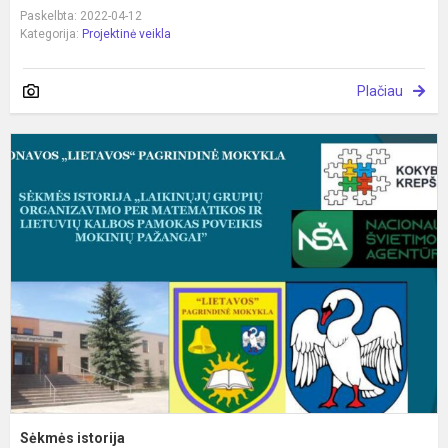
Paskelbta: 2022-04-12
Kategorija:
Projektinė veikla
Plačiau
S
i
Sėkmės istorija