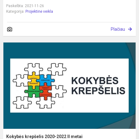
Paskelbta: 2021-11-26
Kategorija:
Projektinė veikla
Plačiau
K
k
2
2
II
m
Kokybės krepšelis 2020-2022 II metai