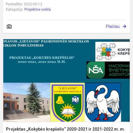
Paskelbta: 2022-05-12
Kategorija:
Projektinė veikla
Plačiau
P
„
k
2
2
ir
2
2
m
m
Projektas „Kokybės krepšelis“ 2020-2021 ir 2021-2022 m. m.