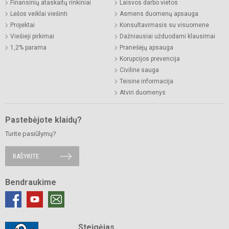
Finansinių ataskaitų rinkiniai
Laisvos darbo vietos
Lėšos veiklai viešinti
Asmens duomenų apsauga
Projektai
Konsultavimasis su visuomene
Viešieji pirkimai
Dažniausiai užduodami klausimai
1,2% parama
Pranešėjų apsauga
Korupcijos prevencija
Civilinė sauga
Teisinė informacija
Atviri duomenys
Pastebėjote klaidų?
Turite pasiūlymų?
RAŠYKITE
Bendraukime
Steigėjas