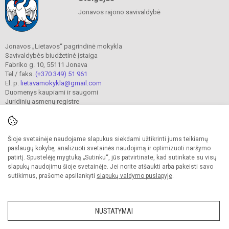
Jonavos rajono savivaldybė
Jonavos „Lietavos“ pagrindinė mokykla
Savivaldybės biudžetinė įstaiga
Fabriko g. 10, 55111 Jonava
Tel./ faks.
(+370 349) 51 961
El. p.
lietavamokykla@gmail.com
Duomenys kaupiami ir saugomi
Juridinių asmenų registre
Įmonės kodas 190302241
Šioje svetainėje naudojame slapukus siekdami užtikrinti jums teikiamų
© 2023. Jonavos Lietavos pagrindinė mokykla. Visos teisės saugomos.
paslaugų kokybę, analizuoti svetainės naudojimą ir optimizuoti naršymo
Kopijuoti turinį be raštiško įstaigos administracijos sutikimo griežtai draudžiama.
patirtį. Spustelėję mygtuką „Sutinku“, jūs patvirtinate, kad sutinkate su visų
slapukų naudojimu šioje svetainėje. Jei norite atšaukti arba pakeisti savo
Prieinamumo paraiška
Slapukų valdymas
sutikimus, prašome apsilankyti
slapukų valdymo puslapyje
.
Sumanus būdas atnaujinti
mokyklos interneto
svetainę
NUSTATYMAI