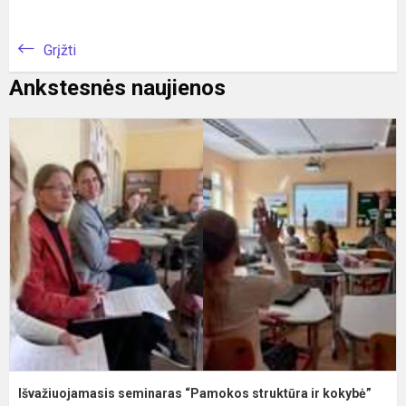
Grįžti
Ankstesnės naujienos
I
s
“
s
ir
k
Išvažiuojamasis seminaras “Pamokos struktūra ir kokybė”