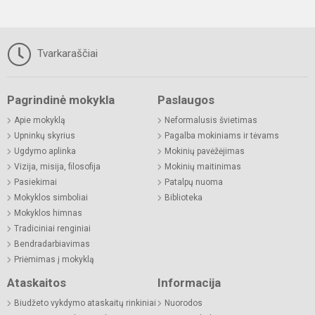
Tvarkaraščiai
Pagrindinė mokykla
Paslaugos
Apie mokyklą
Neformalusis švietimas
Upninkų skyrius
Pagalba mokiniams ir tėvams
Ugdymo aplinka
Mokinių pavėžėjimas
Vizija, misija, filosofija
Mokinių maitinimas
Pasiekimai
Patalpų nuoma
Mokyklos simboliai
Biblioteka
Mokyklos himnas
Tradiciniai renginiai
Bendradarbiavimas
Priėmimas į mokyklą
Ataskaitos
Informacija
Biudžeto vykdymo ataskaitų rinkiniai
Nuorodos