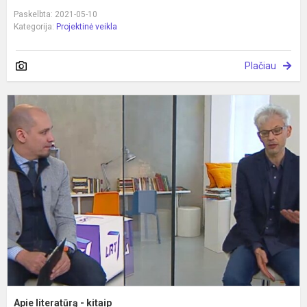
Paskelbta: 2021-05-10
Kategorija:
Projektinė veikla
Plačiau
A
l
-
k
Apie literatūrą - kitaip