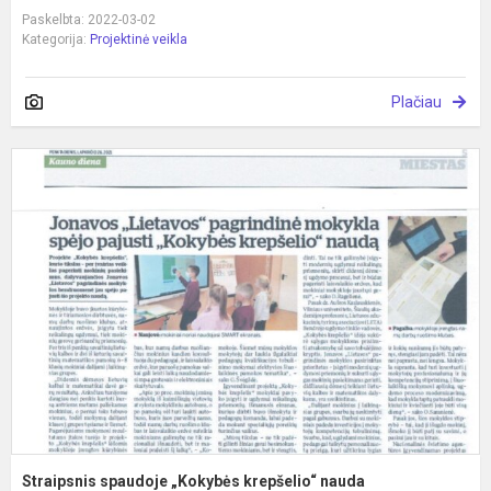
Paskelbta: 2022-03-02
Kategorija:
Projektinė veikla
Plačiau
S
s
„
k
n
Straipsnis spaudoje „Kokybės krepšelio“ nauda