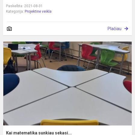
Paskelbta: 2021-08-31
Kategorija:
Projektinė veikla
Plačiau
K
m
s
s
Kai matematika sunkiau sekasi...