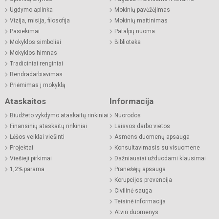
Ugdymo aplinka
Mokinių pavėžėjimas
Vizija, misija, filosofija
Mokinių maitinimas
Pasiekimai
Patalpų nuoma
Mokyklos simboliai
Biblioteka
Mokyklos himnas
Tradiciniai renginiai
Bendradarbiavimas
Priėmimas į mokyklą
Ataskaitos
Informacija
Biudžeto vykdymo ataskaitų rinkiniai
Nuorodos
Finansinių ataskaitų rinkiniai
Laisvos darbo vietos
Lėšos veiklai viešinti
Asmens duomenų apsauga
Projektai
Konsultavimasis su visuomene
Viešieji pirkimai
Dažniausiai užduodami klausimai
1,2% parama
Pranešėjų apsauga
Korupcijos prevencija
Civilinė sauga
Teisinė informacija
Atviri duomenys