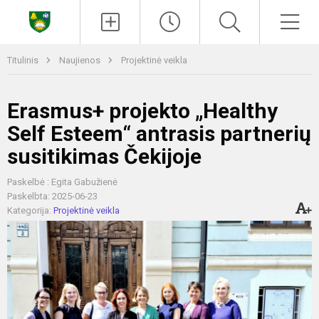
Paieška
Men
Titulinis
Naujienos
Projektinė veikla
Erasmus+ projekto „Healthy
Self Esteem“ antrasis partnerių
susitikimas Čekijoje
Paskelbė : Egita Gabužienė
Paskelbta: 2025-06-23
Kategorija:
Projektinė veikla