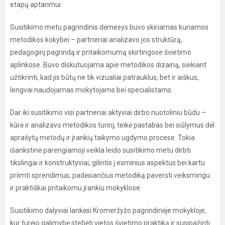
etapų aptarimui.
Susitikimo metu pagrindinis dėmesys buvo skiriamas kuriamos
metodikos kokybei – partneriai analizavo jos struktūrą,
pedagoginį pagrindą ir pritaikomumą skirtingose švietimo
aplinkose. Buvo diskutuojama apie metodikos dizainą, siekiant
užtikrinti, kad jis būtų ne tik vizualiai patrauklus, bet ir aiškus,
lengvai naudojamas mokytojams bei specialistams.
Dar iki susitikimo visi partneriai aktyviai dirbo nuotoliniu būdu –
kūrė ir analizavo metodikos turinį, teikė pastabas bei siūlymus dėl
aprašytų metodų ir įrankių taikymo ugdymo procese. Tokia
išankstinė parengiamoji veikla leido susitikimo metu dirbti
tikslingai ir konstruktyviai, gilintis į esminius aspektus bei kartu
priimti sprendimus, padėsiančius metodiką paversti veiksmingu
ir praktiškai pritaikomu įrankiu mokyklose.
Susitikimo dalyviai lankėsi Kromeržyžo pagrindinėje mokykloje,
kur turėjo galimybę stebėti vietos švietimo praktiką ir susipažinti