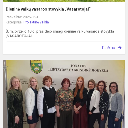
Dieninė vaikų vasaros stovykla „Vasarotojai“
Paskelbta: 2025-06-10
Kategorija:
Projektinė veikla
Š. m. birželio 10 d. prasidėjo smagi dieninė vaikų vasaros stovykla
„VASAROTOJAI...
Plačiau
E
p
„
S
E
p
s