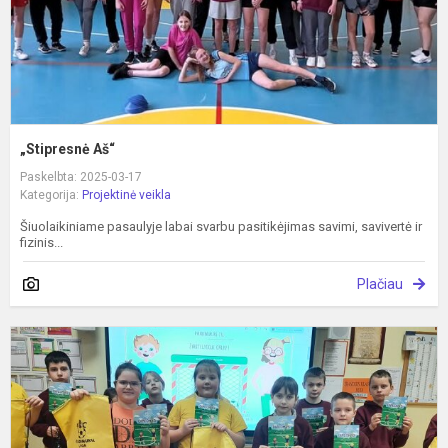
„Stipresnė Aš“
Paskelbta: 2025-03-17
Kategorija:
Projektinė veikla
Šiuolaikiniame pasaulyje labai svarbu pasitikėjimas savimi, savivertė ir
fizinis...
Plačiau
"
l
–
i
m