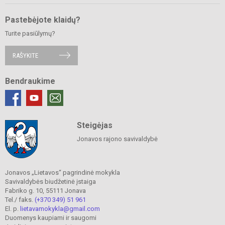
Pastebėjote klaidų?
Turite pasiūlymų?
RAŠYKITE
Bendraukime
Steigėjas
Jonavos rajono savivaldybė
Jonavos „Lietavos“ pagrindinė mokykla
Savivaldybės biudžetinė įstaiga
Fabriko g. 10, 55111 Jonava
Tel./ faks.
(+370 349) 51 961
El. p.
lietavamokykla@gmail.com
Duomenys kaupiami ir saugomi