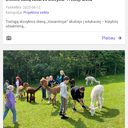
Paskelbta: 2025-06-12
Kategorija:
Projektinė veikla
Trečiąją stovyklos dieną „Vasarotojai“ skubėjo į edukacinį – kūrybinį
užsiėmimą,...
Plačiau
D
v
v
s
„