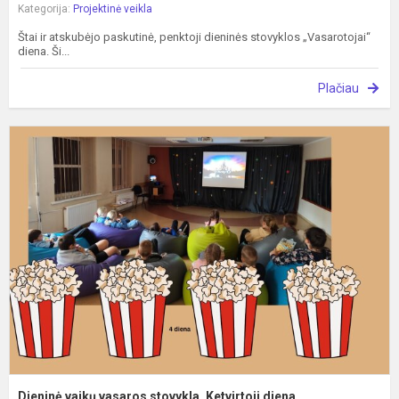
Kategorija:
Projektinė veikla
Štai ir atskubėjo paskutinė, penktoji dieninės stovyklos „Vasarotojai“
diena. Ši...
Plačiau
D
v
v
s
K
d
Dieninė vaikų vasaros stovykla. Ketvirtoji diena