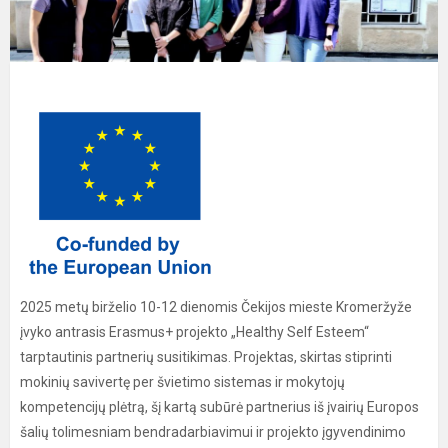
2025 metų birželio 10-12 dienomis Čekijos mieste Kromeržyže
įvyko antrasis Erasmus+ projekto „Healthy Self Esteem“
tarptautinis partnerių susitikimas. Projektas, skirtas stiprinti
mokinių savivertę per švietimo sistemas ir mokytojų
kompetencijų plėtrą, šį kartą subūrė partnerius iš įvairių Europos
šalių tolimesniam bendradarbiavimui ir projekto įgyvendinimo