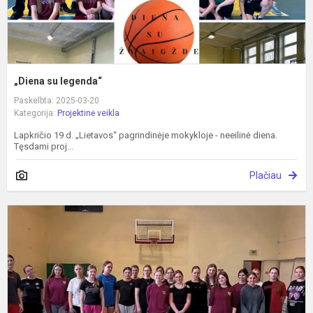
„Diena su legenda“
Paskelbta: 2025-03-20
Kategorija:
Projektinė veikla
Lapkričio 19 d. „Lietavos“ pagrindinėje mokykloje - neeilinė diena.
Tęsdami proj...
Plačiau
„
A