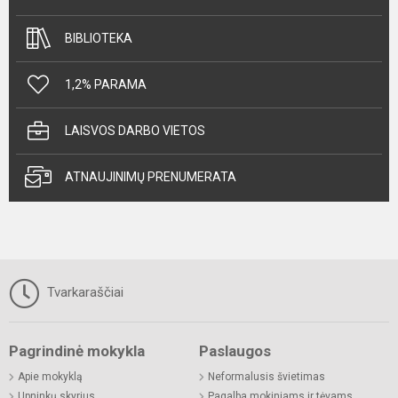
BIBLIOTEKA
1,2% PARAMA
LAISVOS DARBO VIETOS
ATNAUJINIMŲ PRENUMERATA
Tvarkaraščiai
Pagrindinė mokykla
Paslaugos
Apie mokyklą
Neformalusis švietimas
Upninkų skyrius
Pagalba mokiniams ir tėvams