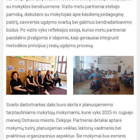
su mokyklos bendruomene. Vizito metu partneriai stebėjo
pamoką, diskutavo su mokytojais apie kasdienę pedagoginę
patirtį, savivertės ugdymo svarbą bei galimus bendradarbiavimo
būdus. Po vizito vyko refleksijos sesija, kurios metu partneriai
pasidalino įžvalgomis ir idėjomis, kaip geriausiai integruoti
metodikos principus į realų ugdymo procesą.
Svarbi darbotvarkės dalis buvo skirta ir planuojamiems
tarptautiniams mokytojų mokymams, kurie vyks 2025 m. rugsėjo
mėnesį Ostravos mieste, Čekijoje. Partneriai detaliai aptarė
mokymų turinį, planuojamas veiklas, lektorių vaidmenis bei
praktinius organizacinius aspektus. Šie mokymai bus esminis