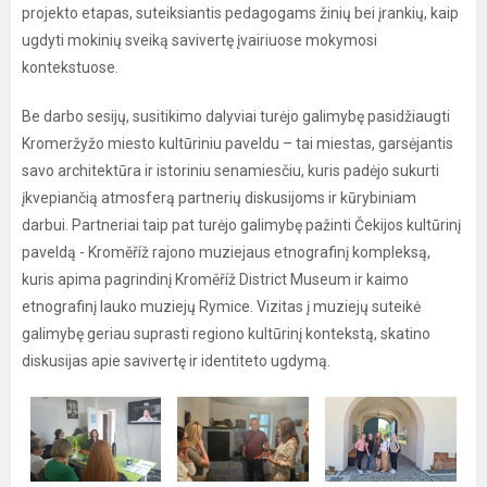
projekto etapas, suteiksiantis pedagogams žinių bei įrankių, kaip
ugdyti mokinių sveiką savivertę įvairiuose mokymosi
kontekstuose.
Be darbo sesijų, susitikimo dalyviai turėjo galimybę pasidžiaugti
Kromeržyžo miesto kultūriniu paveldu – tai miestas, garsėjantis
savo architektūra ir istoriniu senamiesčiu, kuris padėjo sukurti
įkvepiančią atmosferą partnerių diskusijoms ir kūrybiniam
darbui. Partneriai taip pat turėjo galimybę pažinti Čekijos kultūrinį
paveldą - Kroměříž rajono muziejaus etnografinį kompleksą,
kuris apima pagrindinį Kroměříž District Museum ir kaimo
etnografinį lauko muziejų Rymice. Vizitas į muziejų suteikė
galimybę geriau suprasti regiono kultūrinį kontekstą, skatino
diskusijas apie savivertę ir identiteto ugdymą.