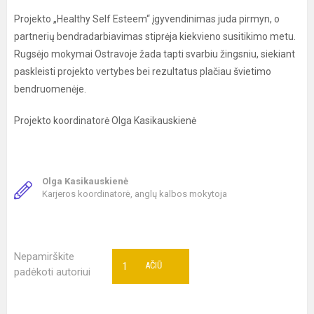
Projekto „Healthy Self Esteem“ įgyvendinimas juda pirmyn, o
partnerių bendradarbiavimas stiprėja kiekvieno susitikimo metu.
Rugsėjo mokymai Ostravoje žada tapti svarbiu žingsniu, siekiant
paskleisti projekto vertybes bei rezultatus plačiau švietimo
bendruomenėje.
Projekto koordinatorė Olga Kasikauskienė
Olga Kasikauskienė
Karjeros koordinatorė, anglų kalbos mokytoja
Nepamirškite
1
AČIŪ
padėkoti autoriui