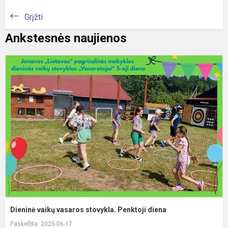
Grįžti
Ankstesnės naujienos
D
v
v
s
P
d
Dieninė vaikų vasaros stovykla. Penktoji diena
Paskelbta: 2025-06-17