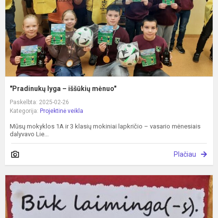
"Pradinukų lyga – iššūkių mėnuo"
Paskelbta: 2025-02-26
Kategorija:
Projektinė veikla
Mūsų mokyklos 1A ir 3 klasių mokiniai lapkričio – vasario mėnesiais
dalyvavo Lie...
Plačiau
A
ir
m
s