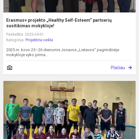
Erasmus+ projekto „Healthy Self-Esteem“ partnerių
susitikimas mokykloje!
Paskelbta: 2025-04-01
Kategorija:
Projektinė veikla
2025 m. kovo 25–26 dienomis Jonavos „Lietavos“ pagrindinėje
mokykloje vyko pirma...
Plačiau
„
s
l