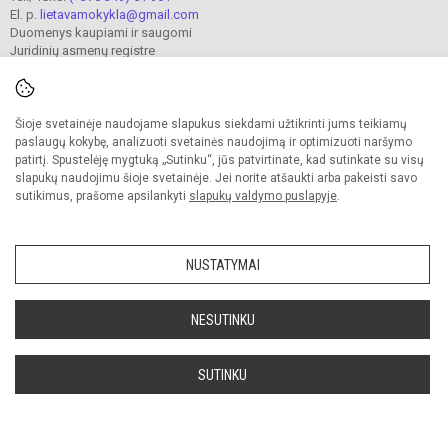
El. p.
lietavamokykla@gmail.com
Duomenys kaupiami ir saugomi
Juridinių asmenų registre
Įmonės kodas 190302241
Šioje svetainėje naudojame slapukus siekdami užtikrinti jums teikiamų
© 2023. Jonavos Lietavos pagrindinė mokykla. Visos teisės saugomos.
paslaugų kokybę, analizuoti svetainės naudojimą ir optimizuoti naršymo
Kopijuoti turinį be raštiško įstaigos administracijos sutikimo griežtai draudžiama.
patirtį. Spustelėję mygtuką „Sutinku“, jūs patvirtinate, kad sutinkate su visų
slapukų naudojimu šioje svetainėje. Jei norite atšaukti arba pakeisti savo
Prieinamumo paraiška
Slapukų valdymas
sutikimus, prašome apsilankyti
slapukų valdymo puslapyje
.
Sumanus būdas atnaujinti
mokyklos interneto
svetainę
NUSTATYMAI
NESUTINKU
SUTINKU