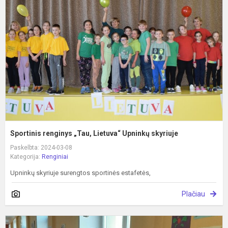
„
L
U
s
Sportinis renginys „Tau, Lietuva“ Upninkų skyriuje
Paskelbta: 2024-03-08
Kategorija:
Renginiai
Upninkų skyriuje surengtos sportinės estafetės,
Plačiau
K