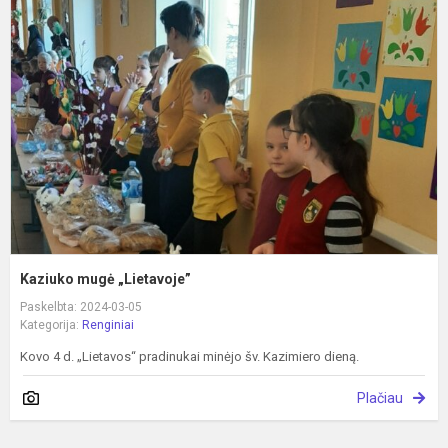
m
„
Kaziuko mugė „Lietavoje”
Paskelbta: 2024-03-05
Kategorija:
Renginiai
Kovo 4 d. „Lietavos“ pradinukai minėjo šv. Kazimiero dieną.
Plačiau