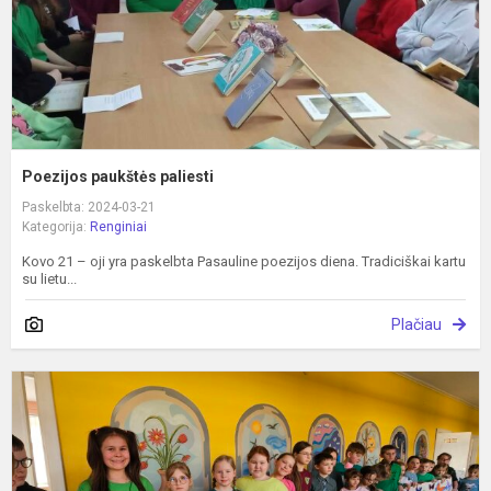
Poezijos paukštės paliesti
Paskelbta: 2024-03-21
Kategorija:
Renginiai
Kovo 21 – oji yra paskelbta Pasauline poezijos diena. Tradiciškai kartu
su lietu...
Plačiau
Ž
d
U
s