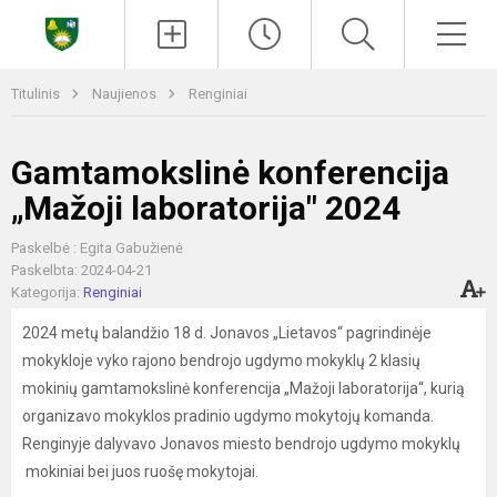
Paieška
Men
Titulinis
Naujienos
Renginiai
Gamtamokslinė konferencija
„Mažoji laboratorija" 2024
Paskelbė : Egita Gabužienė
Paskelbta: 2024-04-21
Kategorija:
Renginiai
2024 metų balandžio 18 d. Jonavos „Lietavos“ pagrindinėje
mokykloje vyko rajono bendrojo ugdymo mokyklų 2 klasių
mokinių gamtamokslinė konferencija „Mažoji laboratorija“, kurią
organizavo mokyklos pradinio ugdymo mokytojų komanda.
Renginyje dalyvavo Jonavos miesto bendrojo ugdymo mokyklų
mokiniai bei juos ruošę mokytojai.