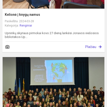
Kelionė į knygų namus
Paskelbta: 2024-03-28
Kategorija:
Renginiai
Upninkų skyriaus pirmokai kovo 27 dieną lankėsi Jonavos viešosios
bibliotekos Up...
Plačiau
T
ir
m
–
d
s
ki
į
t