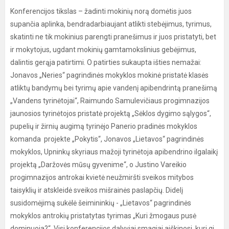
Konferencijos tikslas – žadinti mokinių norą domėtis juos
supančia aplinka, bendradarbiaujant atlikti stebėjimus, tyrimus,
skatinti ne tik mokinius parengti pranešimus ir juos pristatyti, bet
ir mokytojus, ugdant mokinių gamtamokslinius gebėjimus,
dalintis gerąja patirtimi. O patirties sukaupta išties nemažai:
Jonavos „Neries“ pagrindinės mokyklos mokinė pristatė klasės
atliktų bandymų bei tyrimų apie vandenį apibendrintą pranešimą
„Vandens tyrinėtojai“, Raimundo Samulevičiaus progimnazijos
jaunosios tyrinėtojos pristatė projektą „Sėklos dygimo sąlygos“,
pupelių ir žirnių augimą tyrinėjo Panerio pradinės mokyklos
komanda projekte „Pokytis“, Jonavos „Lietavos“ pagrindinės
mokyklos, Upninkų skyriaus mažoji tyrinėtoja apibendrino ilgalaikį
projektą „Daržovės mūsų gyvenime“, o Justino Vareikio
progimnazijos antrokai kvietė neužmiršti sveikos mitybos
taisyklių ir atskleidė sveikos mišrainės paslapčių. Didelį
susidomėjimą sukėlė šeimininkių - „Lietavos“ pagrindinės
mokyklos antrokių pristatytas tyrimas „Kuri žmogaus pusė
dominuoja?“. Visi konferencijos dalyviai smagiai aiškinosi, kuri gi