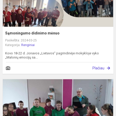
Sąmoningumo didinimo mėnuo
Paskelbta: 2024-03-25
Kategorija:
Renginiai
Kovo 18-22 d. Jonavos „Lietavos“ pagrindinėje mokykloje vyko
„Malonių emocijų sa...
Plačiau
P
p
p