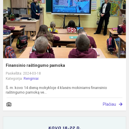
Finansinio raštingumo pamoka
Paskelbta: 2024-03-18
Kategorija:
Renginiai
Š. m. kovo 14 dieną mokykloje 4 klasės mokiniams finansinio
raštingumo pamoką ve...
Plačiau
M
e