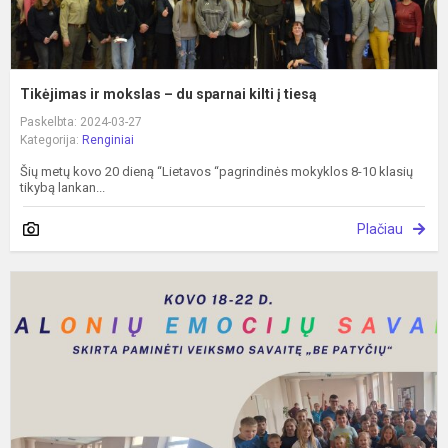
Tikėjimas ir mokslas – du sparnai kilti į tiesą
Paskelbta: 2024-03-27
Kategorija:
Renginiai
Šių metų kovo 20 dieną “Lietavos “pagrindinės mokyklos 8-10 klasių
tikybą lankan...
Plačiau
S
d
m