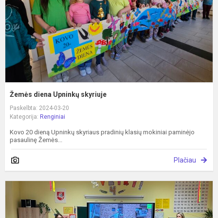
Žemės diena Upninkų skyriuje
Paskelbta: 2024-03-20
Kategorija:
Renginiai
Kovo 20 dieną Upninkų skyriaus pradinių klasių mokiniai paminėjo
pasaulinę Žemės...
Plačiau
F
r
p