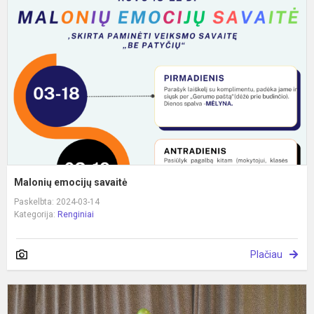
s
Malonių emocijų savaitė
Paskelbta: 2024-03-14
Kategorija:
Renginiai
Plačiau
S
r