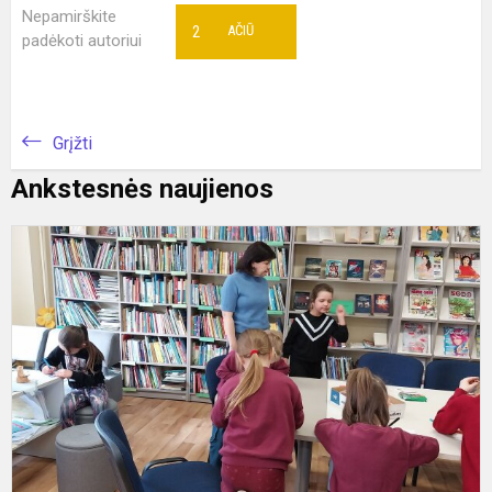
Nepamirškite
2
AČIŪ
padėkoti autoriui
Grįžti
Ankstesnės naujienos
K
į
k
n