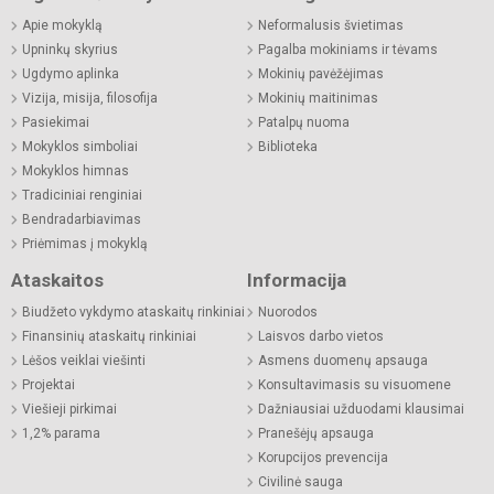
Apie mokyklą
Neformalusis švietimas
Upninkų skyrius
Pagalba mokiniams ir tėvams
Ugdymo aplinka
Mokinių pavėžėjimas
Vizija, misija, filosofija
Mokinių maitinimas
Pasiekimai
Patalpų nuoma
Mokyklos simboliai
Biblioteka
Mokyklos himnas
Tradiciniai renginiai
Bendradarbiavimas
Priėmimas į mokyklą
Ataskaitos
Informacija
Biudžeto vykdymo ataskaitų rinkiniai
Nuorodos
Finansinių ataskaitų rinkiniai
Laisvos darbo vietos
Lėšos veiklai viešinti
Asmens duomenų apsauga
Projektai
Konsultavimasis su visuomene
Viešieji pirkimai
Dažniausiai užduodami klausimai
1,2% parama
Pranešėjų apsauga
Korupcijos prevencija
Civilinė sauga