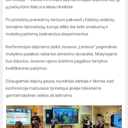
jų pačių kūno dalis yra labiau išreikšta.
Po pristatytų pranešimų visi buvo pakviesti į fizikinių reiškinių
tyrinėjimo laboratoriją, kurioje atliko dar kelis smalsumą ir
mokslinį pažinimą žadinančius eksperimentus.
Konferencijos dalyviams įteikti Jonavos „Lietavos“ pagrindinės
mokyklos padėkos raštai bei atminimo dovanėlės. Mokytojams
bus išduotos Jonavos rajono švietimo pagalbos tarnybos
kvalifikacinės pažymos.
Džiaugiamės dalyvių gausa, nuveiktais darbais ir tikimės, kad
konferencija mažuosius tyrinėtojus įkvėpė tolesniems
gamtamokslinės veiklos atradimams.