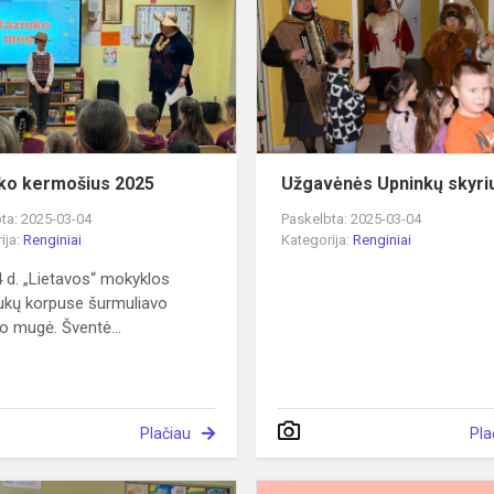
2025
ko kermošius 2025
Užgavėnės Upninkų skyri
ta: 2025-03-04
Paskelbta: 2025-03-04
ija:
Renginiai
Kategorija:
Renginiai
 d. „Lietavos“ mokyklos
ukų korpuse šurmuliavo
o mugė. Šventė...
Plačiau
Pla
STEAM