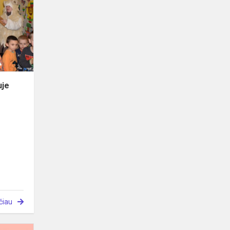
skyriuje
uje
čiau
Vaistažolių