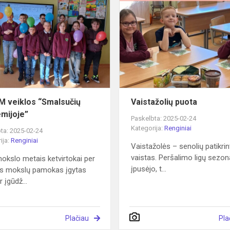
veiklos
“Smalsučių
akademijoje”
 veiklos “Smalsučių
Vaistažolių puota
mijoje”
Paskelbta: 2025-02-24
Kategorija:
Renginiai
ta: 2025-02-24
ija:
Renginiai
Vaistažolės – senolių patikri
vaistas. Peršalimo ligų sezon
mokslo metais ketvirtokai per
įpusėjo, t...
s mokslų pamokas įgytas
r įgūdž...
Plačiau
Pla