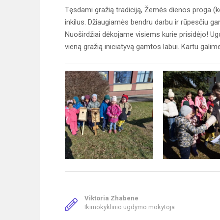
Tęsdami gražią tradiciją, Žemės dienos proga (ko
inkilus. Džiaugiamės bendru darbu ir rūpesčiu ga
Nuoširdžiai dėkojame visiems kurie prisidėjo! Ug
vieną gražią iniciatyvą gamtos labui. Kartu galim
Viktoria Zhabene
Ikimokyklinio ugdymo mokytoja