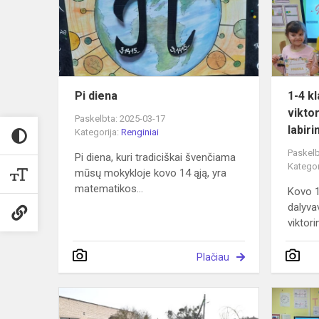
Pi diena
1-4 kl
vikto
Paskelbta: 2025-03-17
labiri
Kategorija:
Renginiai
Paskelb
Pi diena, kuri tradiciškai švenčiama
Kategor
mūsų mokykloje kovo 14 ąją, yra
matematikos...
Kovo 1
dalyva
viktorin
Plačiau
Sparnuočiu
pasitinkant