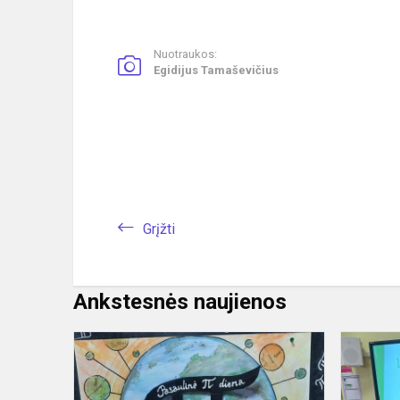
Nuotraukos:
Egidijus Tamaševičius
Grįžti
Ankstesnės naujienos
Pi
diena