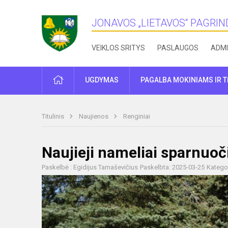
JONAVOS „LIETAVOS“ PAGRI
VEIKLOS SRITYS
PASLAUGOS
ADMI
PRADŽIA
UGDYMAS
PAGALBA MOKINIAMS IR 
Titulinis
Naujienos
Renginiai
Naujieji nameliai sparnuo
Paskelbė : Egidijus Tamaševičius
Paskelbta: 2025-03-25
Kategor