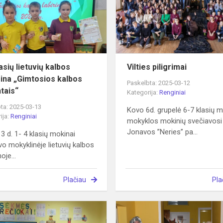
lietuvių
kalbos
viktorina
„Gimtosios
kalbos
labi...
asių lietuvių kalbos
Vilties piligrimai
rina „Gimtosios kalbos
Paskelbta: 2025-03-12
ntais“
Kategorija:
Renginiai
ta: 2025-03-13
Kovo 6d. grupelė 6-7 klasių 
ija:
Renginiai
mokyklos mokinių svečiavosi
Jonavos ”Neries” pa...
3 d. 1- 4 klasių mokinai
vo mokyklinėje lietuvių kalbos
oje...
Plačiau
Pla
s
Kaziuko
kermošius