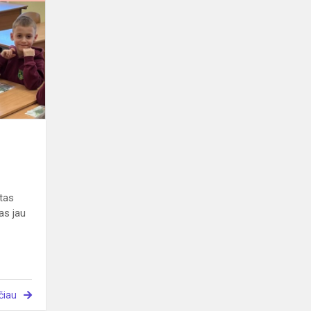
puota
ntas
as jau
čiau