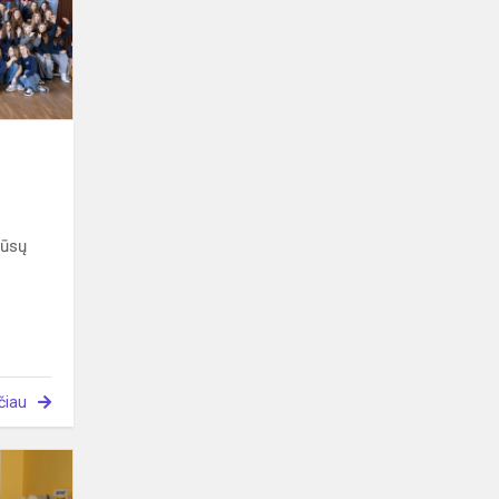
mūsų
čiau
Užgavėnės
Upninkų