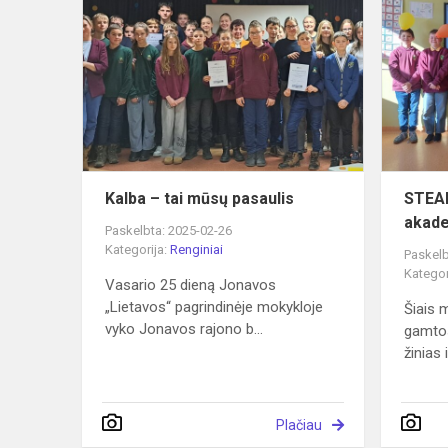
–
tai
mūsų
pasaulis
Kalba – tai mūsų pasaulis
STEAM
akade
Paskelbta: 2025-02-26
Kategorija:
Renginiai
Paskelb
Kategor
Vasario 25 dieną Jonavos
„Lietavos“ pagrindinėje mokykloje
Šiais 
vyko Jonavos rajono b...
gamto
žinias i
Plačiau