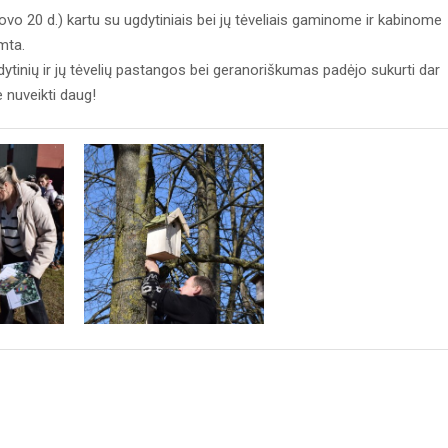
vo 20 d.) kartu su ugdytiniais bei jų tėveliais gaminome ir kabinome
mta.
dytinių ir jų tėvelių pastangos bei geranoriškumas padėjo sukurti dar
e nuveikti daug!