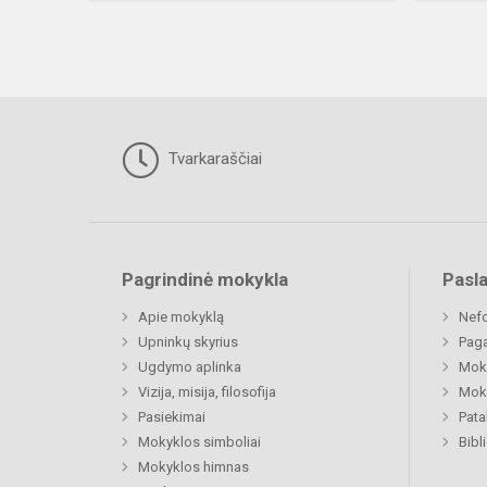
Tvarkaraščiai
Pagrindinė mokykla
Pasl
Apie mokyklą
Nefo
Upninkų skyrius
Paga
Ugdymo aplinka
Moki
Vizija, misija, filosofija
Moki
Pasiekimai
Pat
Mokyklos simboliai
Bibl
Mokyklos himnas