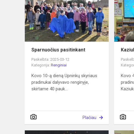
Sparnuočius pasitinkant
Kaziu
Paskelbta: 2025-03-12
Paskelb
Kategorija:
Renginiai
Kategor
Kovo 10-ą dieną Upninkų skyriaus
Kovo 4
pradinukai dalyvavo renginyje,
pradin
skirtame 40 pauk...
Kaziuk
Plačiau
Kalba