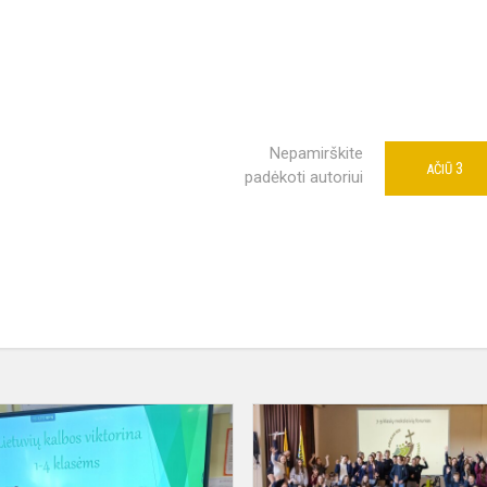
Nepamirškite
3
AČIŪ
padėkoti autoriui
1-
4
klasių