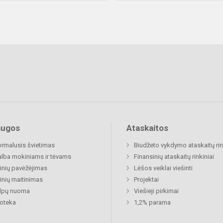
augos
Ataskaitos
rmalusis švietimas
Biudžeto vykdymo ataskaitų rin
lba mokiniams ir tėvams
Finansinių ataskaitų rinkiniai
nių pavėžėjimas
Lėšos veiklai viešinti
nių maitinimas
Projektai
alpų nuoma
Viešieji pirkimai
ioteka
1,2% parama