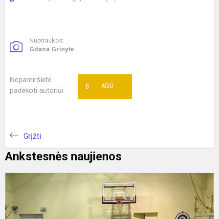
Nuotraukos:
Gitana Grinytė
Nepamirškite
0
AČIŪ
padėkoti autoriui
Grįžti
Ankstesnės naujienos
Š
s
f