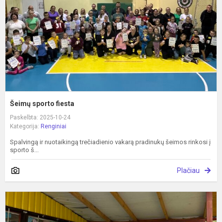
Šeimų sporto fiesta
Paskelbta: 2025-10-24
Kategorija:
Renginiai
Spalvingą ir nuotaikingą trečiadienio vakarą pradinukų šeimos rinkosi į
sporto š...
Plačiau
P
k
e