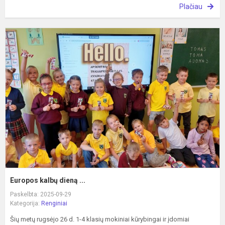
Plačiau
E
k
d
...
Europos kalbų dieną ...
Paskelbta: 2025-09-29
Kategorija:
Renginiai
Šių metų rugsėjo 26 d. 1-4 klasių mokiniai kūrybingai ir įdomiai