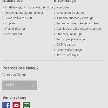
Ataskaitos
Informacija
Biudžeto vykdymo ataskaitų rinkiniai
Nuorodos
Finansinių ataskaitų rinkiniai
Laisvos darbo vietos
Lėšos veiklai viešinti
Asmens duomenų apsauga
Projektai
Konsultavimasis su visuomene
Viešieji pirkimai
Dažniausiai užduodami klausimai
1,2% parama
Pranešėjų apsauga
Korupcijos prevencija
Civilinė sauga
Teisinė informacija
Atviri duomenys
Pastebėjote klaidų?
Turite pasiūlymų?
RAŠYKITE
Bendraukime