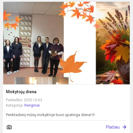
M
d
Mokytojų diena
Paskelbta: 2025-10-03
Kategorija:
Renginiai
Penktadienį mūsų mokykloje buvo ypatinga diena!🌞
Plačiau