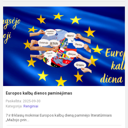
E
k
d
p
Europos kalbų dienos paminėjimas
Paskelbta: 2025-09-30
Kategorija:
Renginiai
7 ir 8 klasių mokiniai Europos kalbų dieną paminėjo literatūriniais
„Mažojo prin...