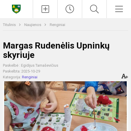
Paieška
Men
Titulinis
Naujienos
Renginiai
Margas Rudenėlis Upninkų
skyriuje
Paskelbė : Egidijus Tamaševičius
Paskelbta: 2025-10-29
Kategorija:
Renginiai