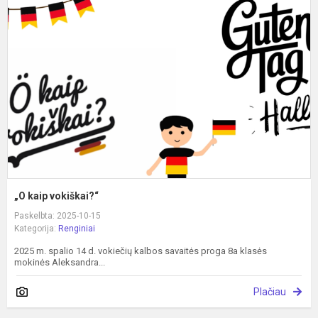
k
v
„O kaip vokiškai?“
Paskelbta: 2025-10-15
Kategorija:
Renginiai
2025 m. spalio 14 d. vokiečių kalbos savaitės proga 8a klasės
mokinės Aleksandra...
Plačiau