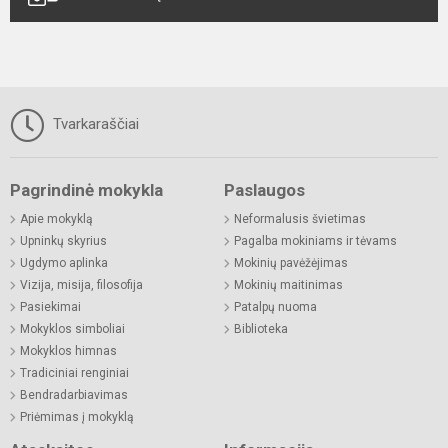
Tvarkaraščiai
Pagrindinė mokykla
Paslaugos
Apie mokyklą
Neformalusis švietimas
Upninkų skyrius
Pagalba mokiniams ir tėvams
Ugdymo aplinka
Mokinių pavėžėjimas
Vizija, misija, filosofija
Mokinių maitinimas
Pasiekimai
Patalpų nuoma
Mokyklos simboliai
Biblioteka
Mokyklos himnas
Tradiciniai renginiai
Bendradarbiavimas
Priėmimas į mokyklą