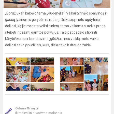
„Boružiukai“ kalbėjo tema „Rudenėlis“. Vaikai tyrinėjo spalvingą ir
gausų įvairiomis gėrybėmis rudenį. Diskusijų metu ugdytiniai
dalijosi, ką jie mėgsta veikti rudenį, tema vaikams suteikė progą
stebėti ir pažinti gamtos pokyčius. Taip pat padėjo stiprinti
kūrybiškumo ir bendravimo įgūdžius, nes veiklų metu vaikai
dalijosi savo įspūdžiais, kūrė, diskutavo ir drauge žaidė.
Gitana Grinytė
Ikimokyklinio ugdymo mokytoja