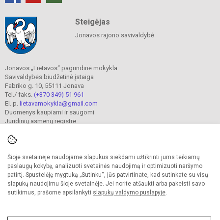
Steigėjas
Jonavos rajono savivaldybė
Jonavos „Lietavos“ pagrindinė mokykla
Savivaldybės biudžetinė įstaiga
Fabriko g. 10, 55111 Jonava
Tel./ faks.
(+370 349) 51 961
El. p.
lietavamokykla@gmail.com
Duomenys kaupiami ir saugomi
Juridinių asmenų registre
Įmonės kodas 190302241
Šioje svetainėje naudojame slapukus siekdami užtikrinti jums teikiamų
© 2023. Jonavos Lietavos pagrindinė mokykla. Visos teisės saugomos.
paslaugų kokybę, analizuoti svetainės naudojimą ir optimizuoti naršymo
Kopijuoti turinį be raštiško įstaigos administracijos sutikimo griežtai draudžiama.
patirtį. Spustelėję mygtuką „Sutinku“, jūs patvirtinate, kad sutinkate su visų
slapukų naudojimu šioje svetainėje. Jei norite atšaukti arba pakeisti savo
Prieinamumo paraiška
Slapukų valdymas
sutikimus, prašome apsilankyti
slapukų valdymo puslapyje
.
Sumanus būdas atnaujinti
mokyklos interneto
svetainę