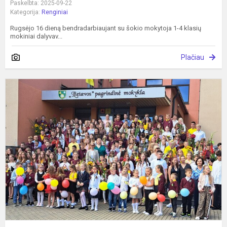
Paskelbta: 2025-09-22
Kategorija:
Renginiai
Rugsėjo 16 dieną bendradarbiaujant su šokio mokytoja 1-4 klasių
mokiniai dalyvav...
Plačiau
R
1
oj
,
p
m