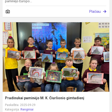
paminėjo Europo...
Plačiau
P
p
M
K
Č
g
Pradinukai paminėjo M. K. Čiurlionio gimtadienį
Paskelbta: 2025-09-29
Kategorija:
Renginiai