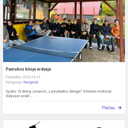
Pamokos kitoje erdvėje
Paskelbta: 2025-10-16
Kategorija:
Renginiai
Spalio 10 dieną Jonavos ,,Laisvalaikio slėnyje" 9 klasės mokiniai
dalyvavo prakt...
Plačiau
„