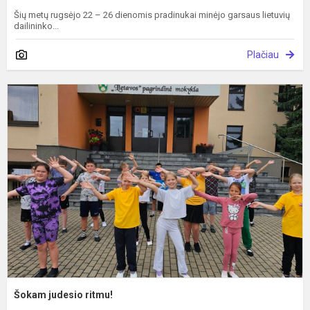
Šių metų rugsėjo 22 – 26 dienomis pradinukai minėjo garsaus lietuvių
dailininko...
Plačiau
Š
j
r
Šokam judesio ritmu!