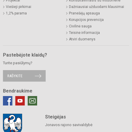
Projektai
Konsultavimasis su visuomene
Viešieji pirkimai
Dažniausiai užduodami klausimai
1,2% parama
Pranešėjų apsauga
Korupcijos prevencija
Civilinė sauga
Teisinė informacija
Atviri duomenys
Pastebėjote klaidų?
Turite pasiūlymų?
RAŠYKITE
Bendraukime
Steigėjas
Jonavos rajono savivaldybė