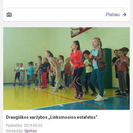
Plačiau
D
v
„
e
Draugiškos varžybos „Linksmosios estafetės“
Paskelbta: 2019-09-23
Kategorija:
Sportas