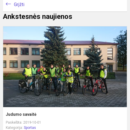
Grįžti
Ankstesnės naujienos
J
s
Judumo savaitė
Paskelbta: 2019-10-01
Kategorija:
Sportas