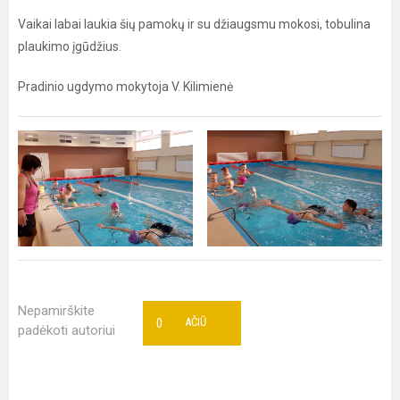
Vaikai labai laukia šių pamokų ir su džiaugsmu mokosi, tobulina
plaukimo įgūdžius.
Pradinio ugdymo mokytoja V. Kilimienė
Nepamirškite
0
AČIŪ
padėkoti autoriui