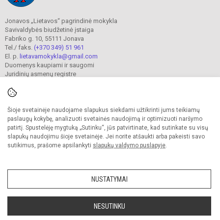
Jonavos „Lietavos“ pagrindinė mokykla
Savivaldybės biudžetinė įstaiga
Fabriko g. 10, 55111 Jonava
Tel./ faks.
(+370 349) 51 961
El. p.
lietavamokykla@gmail.com
Duomenys kaupiami ir saugomi
Juridinių asmenų registre
Įmonės kodas 190302241
Šioje svetainėje naudojame slapukus siekdami užtikrinti jums teikiamų
© 2023. Jonavos Lietavos pagrindinė mokykla. Visos teisės saugomos.
paslaugų kokybę, analizuoti svetainės naudojimą ir optimizuoti naršymo
Kopijuoti turinį be raštiško įstaigos administracijos sutikimo griežtai draudžiama.
patirtį. Spustelėję mygtuką „Sutinku“, jūs patvirtinate, kad sutinkate su visų
slapukų naudojimu šioje svetainėje. Jei norite atšaukti arba pakeisti savo
Prieinamumo paraiška
Slapukų valdymas
sutikimus, prašome apsilankyti
slapukų valdymo puslapyje
.
Sumanus būdas atnaujinti
mokyklos interneto
svetainę
NUSTATYMAI
NESUTINKU