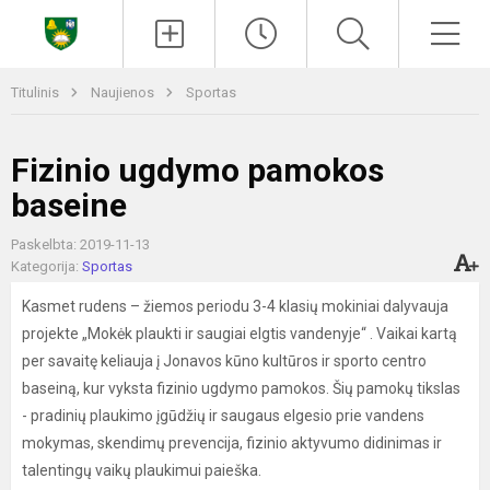
Paieška
Men
Titulinis
Naujienos
Sportas
Fizinio ugdymo pamokos
baseine
Paskelbta: 2019-11-13
Kategorija:
Sportas
Kasmet rudens – žiemos periodu 3-4 klasių mokiniai dalyvauja
projekte „Mokėk plaukti ir saugiai elgtis vandenyje“ . Vaikai kartą
per savaitę keliauja į Jonavos kūno kultūros ir sporto centro
baseiną, kur vyksta fizinio ugdymo pamokos. Šių pamokų tikslas
- pradinių plaukimo įgūdžių ir saugaus elgesio prie vandens
mokymas, skendimų prevencija, fizinio aktyvumo didinimas ir
talentingų vaikų plaukimui paieška.