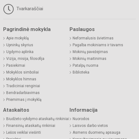
Tvarkaraščiai
Pagrindinė mokykla
Paslaugos
Apie mokyklą
Neformalusis švietimas
Upninkų skyrius
Pagalba mokiniams ir tėvams
Ugdymo aplinka
Mokinių pavėžėjimas
Vizija, misija, filosofija
Mokinių maitinimas
Pasiekimai
Patalpų nuoma
Mokyklos simboliai
Biblioteka
Mokyklos himnas
Tradiciniai renginiai
Bendradarbiavimas
Priėmimas į mokyklą
Ataskaitos
Informacija
Biudžeto vykdymo ataskaitų rinkiniai
Nuorodos
Finansinių ataskaitų rinkiniai
Laisvos darbo vietos
Lėšos veiklai viešinti
Asmens duomenų apsauga