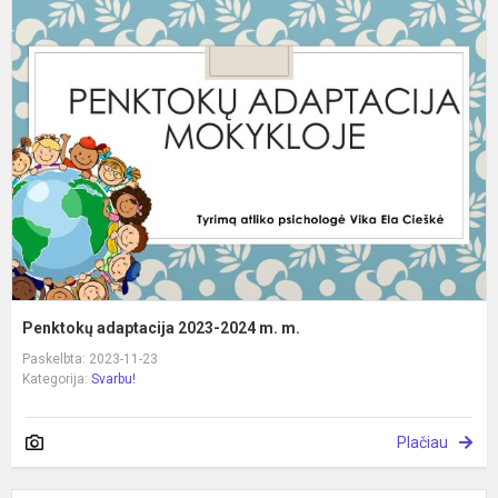
P
a
2
2
m
m
Penktokų adaptacija 2023-2024 m. m.
Paskelbta: 2023-11-23
Kategorija:
Svarbu!
Plačiau