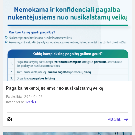
n
n
n
v
Pagalba nukentėjusiems nuo nusikalstamų veikų
Paskelbta: 2024-04-09
Kategorija:
Svarbu!
Plačiau