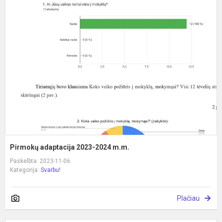
P
a
2
2
m
Pirmokų adaptacija 2023-2024 m.m.
Paskelbta: 2023-11-06
Kategorija:
Svarbu!
Plačiau