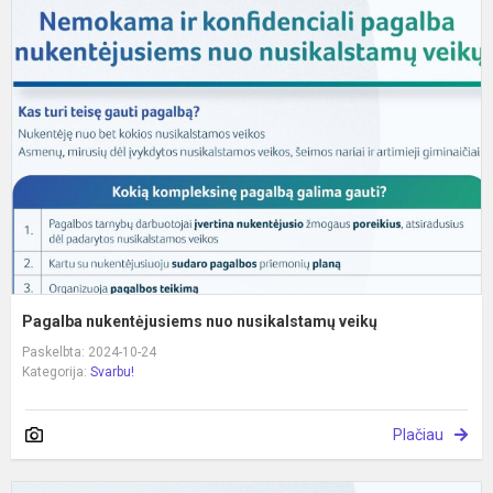
n
n
n
v
Pagalba nukentėjusiems nuo nusikalstamų veikų
Paskelbta: 2024-10-24
Kategorija:
Svarbu!
Plačiau
P