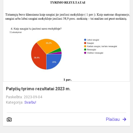
P
t
r
2
m
Patyčių tyrimo rezultatai 2023 m.
Paskelbta: 2023-09-04
Kategorija:
Svarbu!
Plačiau