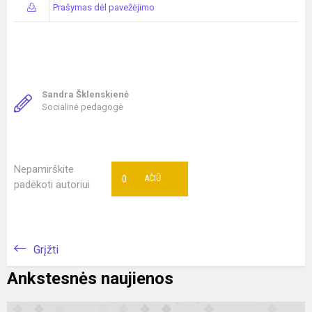
Prašymas dėl pavežėjimo
Sandra Šklenskienė
Socialinė pedagogė
Nepamirškite
0
AČIŪ
padėkoti autoriui
Grįžti
Ankstesnės naujienos
S