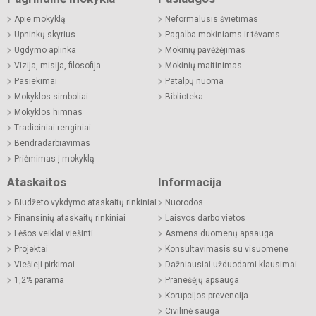
Apie mokyklą
Neformalusis švietimas
Upninkų skyrius
Pagalba mokiniams ir tėvams
Ugdymo aplinka
Mokinių pavėžėjimas
Vizija, misija, filosofija
Mokinių maitinimas
Pasiekimai
Patalpų nuoma
Mokyklos simboliai
Biblioteka
Mokyklos himnas
Tradiciniai renginiai
Bendradarbiavimas
Priėmimas į mokyklą
Ataskaitos
Informacija
Biudžeto vykdymo ataskaitų rinkiniai
Nuorodos
Finansinių ataskaitų rinkiniai
Laisvos darbo vietos
Lėšos veiklai viešinti
Asmens duomenų apsauga
Projektai
Konsultavimasis su visuomene
Viešieji pirkimai
Dažniausiai užduodami klausimai
1,2% parama
Pranešėjų apsauga
Korupcijos prevencija
Civilinė sauga