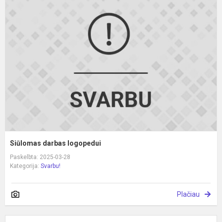
d
l
Siūlomas darbas logopedui
Paskelbta: 2025-03-28
Kategorija:
Svarbu!
Plačiau
K