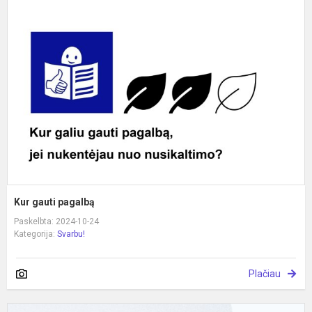
g
p
Kur gauti pagalbą
Paskelbta: 2024-10-24
Kategorija:
Svarbu!
Plačiau
P