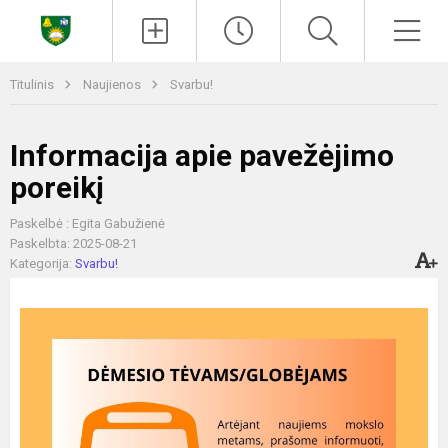
Paieška
Men
Titulinis
Naujienos
Svarbu!
Informacija apie pavežėjimo
poreikį
Paskelbė : Egita Gabužienė
Paskelbta: 2025-08-21
Kategorija:
Svarbu!