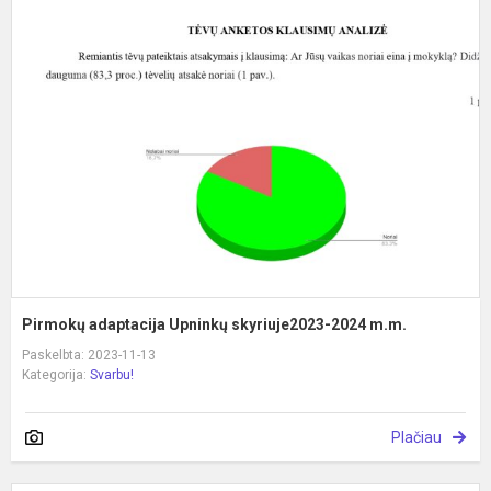
P
a
U
s
2
m
Pirmokų adaptacija Upninkų skyriuje2023-2024 m.m.
Paskelbta: 2023-11-13
Kategorija:
Svarbu!
Plačiau