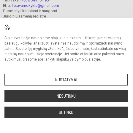
Tel./ faks.
(+370 349) 51 961
El. p.
lietavamokykla@gmail.com
Duomenys kaupiami ir saugomi
Juridinių asmenų registre
Įmonės kodas 190302241
Šioje svetainėje naudojame slapukus siekdami užtikrinti jums teikiamų
© 2023. Jonavos Lietavos pagrindinė mokykla. Visos teisės saugomos.
paslaugų kokybę, analizuoti svetainės naudojimą ir optimizuoti naršymo
Kopijuoti turinį be raštiško įstaigos administracijos sutikimo griežtai draudžiama.
patirtį. Spustelėję mygtuką „Sutinku“, jūs patvirtinate, kad sutinkate su visų
slapukų naudojimu šioje svetainėje. Jei norite atšaukti arba pakeisti savo
Prieinamumo paraiška
Slapukų valdymas
sutikimus, prašome apsilankyti
slapukų valdymo puslapyje
.
Sumanus būdas atnaujinti
mokyklos interneto
svetainę
NUSTATYMAI
NESUTINKU
SUTINKU