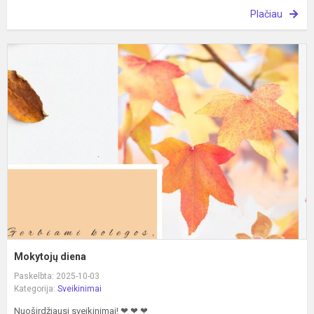
Plačiau
M
d
Mokytojų diena
Paskelbta: 2025-10-03
Kategorija:
Sveikinimai
Nuoširdžiausi sveikinimai! ❤ ❤ ❤