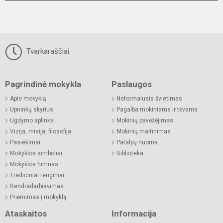
Tvarkaraščiai
Pagrindinė mokykla
Paslaugos
Apie mokyklą
Neformalusis švietimas
Upninkų skyrius
Pagalba mokiniams ir tėvams
Ugdymo aplinka
Mokinių pavėžėjimas
Vizija, misija, filosofija
Mokinių maitinimas
Pasiekimai
Patalpų nuoma
Mokyklos simboliai
Biblioteka
Mokyklos himnas
Tradiciniai renginiai
Bendradarbiavimas
Priėmimas į mokyklą
Ataskaitos
Informacija