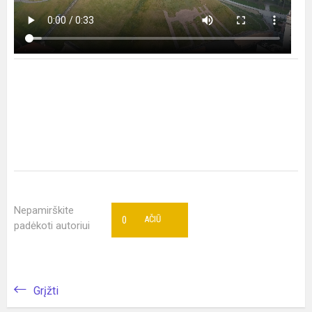
Nepamirškite
0
AČIŪ
padėkoti autoriui
Grįžti