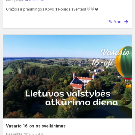
Gražios ir prasmingos Kovo 11-osios šventės! 💛💚❤️
Plačiau
V
1
o
s
Vasario 16-osios sveikinimas
Paskelbta: 2025-02-14