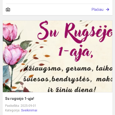
Plačiau
S
r
1
ą
Su rugsėjo 1-ąja!
Paskelbta: 2025-09-01
Kategorija:
Sveikinimai