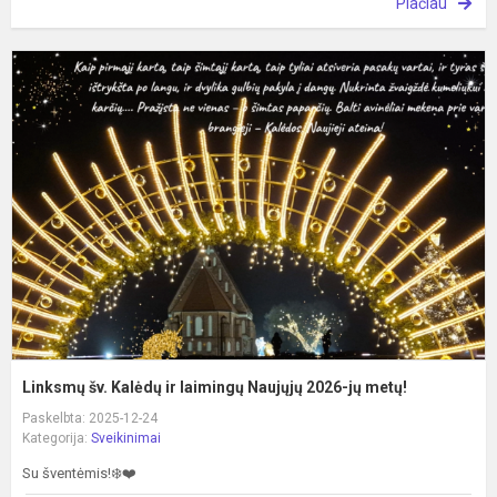
Plačiau
L
š
K
ir
l
N
2
j
m
Linksmų šv. Kalėdų ir laimingų Naujųjų 2026-jų metų!
Paskelbta: 2025-12-24
Kategorija:
Sveikinimai
Su šventėmis!❄️❤️