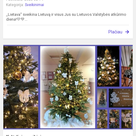
Kategorija:
Sveikinimai
,,Lietava" sveikina Lietuvą ir visus Jus su Lietuvos Valstybės atkūrimo
diena!💛💚...
Plačiau
K
s