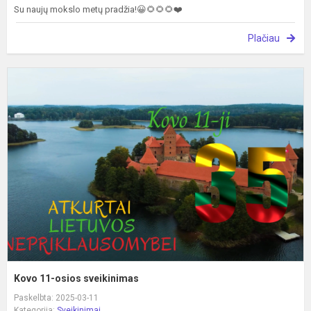
Su naujų mokslo metų pradžia!😀🌻🌻🌻❤️
Plačiau
K
1
o
s
Kovo 11-osios sveikinimas
Paskelbta: 2025-03-11
Kategorija:
Sveikinimai