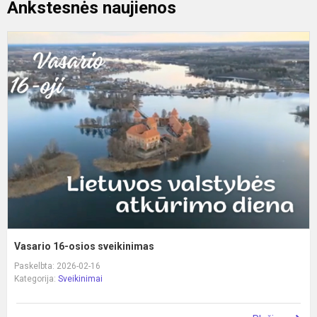
Ankstesnės naujienos
V
1
o
s
Vasario 16-osios sveikinimas
Paskelbta: 2026-02-16
Kategorija:
Sveikinimai