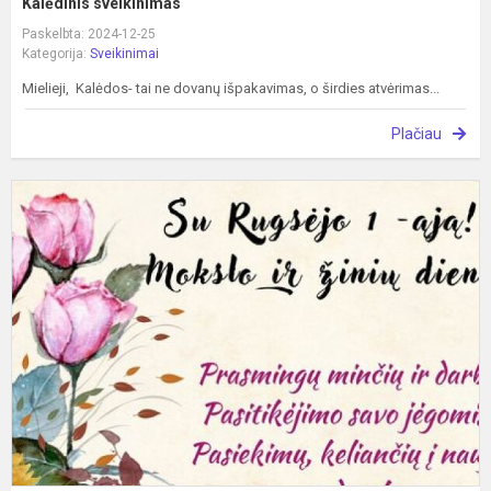
Kalėdinis sveikinimas
Paskelbta: 2024-12-25
Kategorija:
Sveikinimai
Mielieji, Kalėdos- tai ne dovanų išpakavimas, o širdies atvėrimas...
Plačiau
R
1
o
s