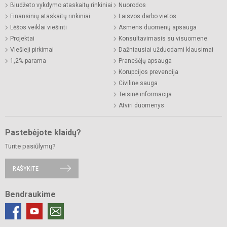
Biudžeto vykdymo ataskaitų rinkiniai
Nuorodos
Finansinių ataskaitų rinkiniai
Laisvos darbo vietos
Lėšos veiklai viešinti
Asmens duomenų apsauga
Projektai
Konsultavimasis su visuomene
Viešieji pirkimai
Dažniausiai užduodami klausimai
1,2% parama
Pranešėjų apsauga
Korupcijos prevencija
Civilinė sauga
Teisinė informacija
Atviri duomenys
Pastebėjote klaidų?
Turite pasiūlymų?
RAŠYKITE
Bendraukime