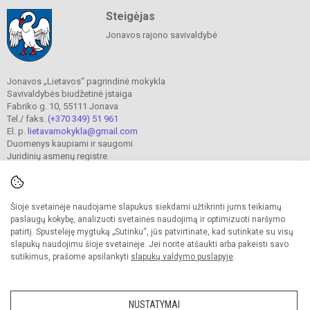
Steigėjas
Jonavos rajono savivaldybė
Jonavos „Lietavos“ pagrindinė mokykla
Savivaldybės biudžetinė įstaiga
Fabriko g. 10, 55111 Jonava
Tel./ faks.
(+370 349) 51 961
El. p.
lietavamokykla@gmail.com
Duomenys kaupiami ir saugomi
Juridinių asmenų registre
Įmonės kodas 190302241
Šioje svetainėje naudojame slapukus siekdami užtikrinti jums teikiamų
© 2023. Jonavos Lietavos pagrindinė mokykla. Visos teisės saugomos.
paslaugų kokybę, analizuoti svetainės naudojimą ir optimizuoti naršymo
Kopijuoti turinį be raštiško įstaigos administracijos sutikimo griežtai draudžiama.
patirtį. Spustelėję mygtuką „Sutinku“, jūs patvirtinate, kad sutinkate su visų
slapukų naudojimu šioje svetainėje. Jei norite atšaukti arba pakeisti savo
Prieinamumo paraiška
Slapukų valdymas
sutikimus, prašome apsilankyti
slapukų valdymo puslapyje
.
Sumanus būdas atnaujinti
mokyklos interneto
svetainę
NUSTATYMAI