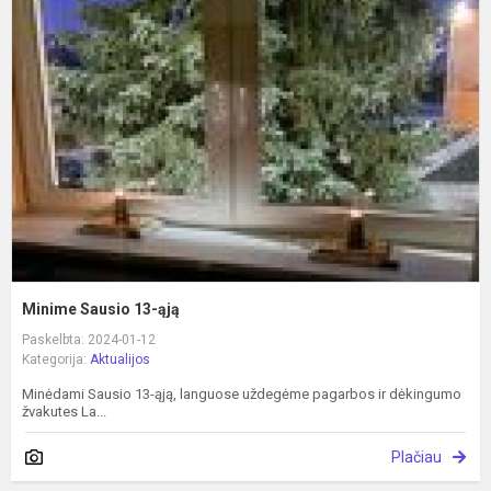
S
1
ą
Minime Sausio 13-ąją
Paskelbta: 2024-01-12
Kategorija:
Aktualijos
Minėdami Sausio 13-ąją, languose uždegėme pagarbos ir dėkingumo
žvakutes La...
Plačiau