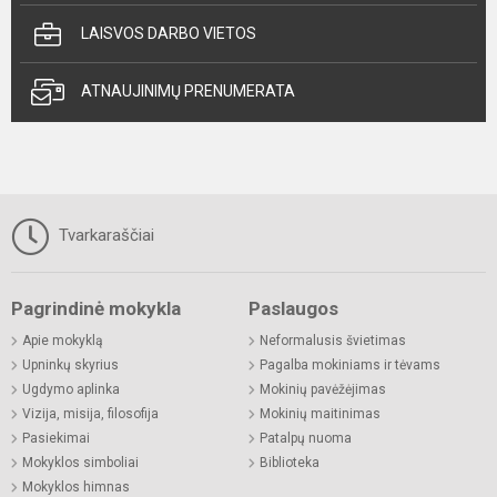
LAISVOS DARBO VIETOS
ATNAUJINIMŲ PRENUMERATA
Tvarkaraščiai
Pagrindinė mokykla
Paslaugos
Apie mokyklą
Neformalusis švietimas
Upninkų skyrius
Pagalba mokiniams ir tėvams
Ugdymo aplinka
Mokinių pavėžėjimas
Vizija, misija, filosofija
Mokinių maitinimas
Pasiekimai
Patalpų nuoma
Mokyklos simboliai
Biblioteka
Mokyklos himnas