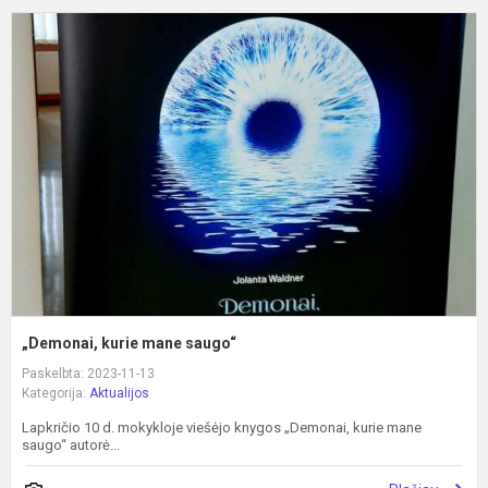
„
k
m
s
„Demonai, kurie mane saugo“
Paskelbta: 2023-11-13
Kategorija:
Aktualijos
Lapkričio 10 d. mokykloje viešėjo knygos „Demonai, kurie mane
saugo“ autorė...