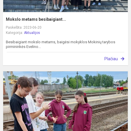
Mokslo metams besibaigiant...
Paskelbta: 2023-06-20
Kategorija:
Aktualijos
Besibaigiant mokslo metams, baigėsi mokyklos Mokinių tarybos
pirmininkės Evelino...
Plačiau
B
1
d
i
p
ki