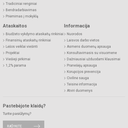
Tradiciniai renginiai
Bendradarbiavimas
Priėmimas į mokyklą
Ataskaitos
Informacija
Biudžeto vykdymo ataskaitų rinkiniai
Nuorodos
Finansinių ataskaitų rinkiniai
Laisvos darbo vietos
Lėšos veiklai viešinti
Asmens duomenų apsauga
Projektai
Konsultavimasis su visuomene
Viešieji pirkimai
Dažniausiai užduodami klausimai
1,2% parama
Pranešėjų apsauga
Korupcijos prevencija
Civilinė sauga
Teisinė informacija
Atviri duomenys
Pastebėjote klaidų?
Turite pasiūlymų?
RAŠYKITE