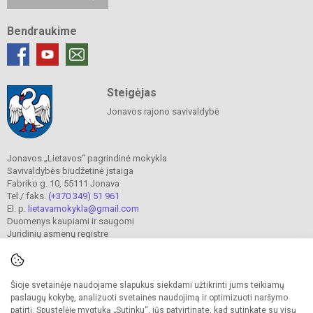
Bendraukime
Steigėjas
Jonavos rajono savivaldybė
Jonavos „Lietavos“ pagrindinė mokykla
Savivaldybės biudžetinė įstaiga
Fabriko g. 10, 55111 Jonava
Tel./ faks.
(+370 349) 51 961
El. p.
lietavamokykla@gmail.com
Duomenys kaupiami ir saugomi
Juridinių asmenų registre
Įmonės kodas 190302241
Šioje svetainėje naudojame slapukus siekdami užtikrinti jums teikiamų
© 2023. Jonavos Lietavos pagrindinė mokykla. Visos teisės saugomos.
paslaugų kokybę, analizuoti svetainės naudojimą ir optimizuoti naršymo
Kopijuoti turinį be raštiško įstaigos administracijos sutikimo griežtai draudžiama.
patirtį. Spustelėję mygtuką „Sutinku“, jūs patvirtinate, kad sutinkate su visų