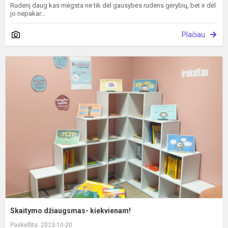
Rudenį daug kas mėgsta ne tik dėl gausybės rudens gėrybių, bet ir dėl
jo nepakar...
Plačiau
S
d
k
Skaitymo džiaugsmas- kiekvienam!
Paskelbta: 2023-10-20