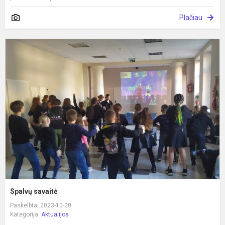
Plačiau
S
s
Spalvų savaitė
Paskelbta: 2023-10-20
Kategorija:
Aktualijos