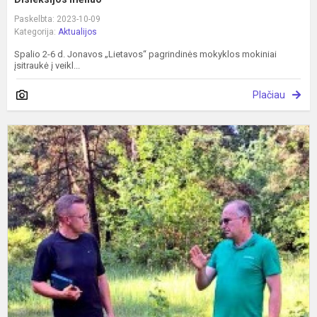
Paskelbta: 2023-10-09
Kategorija:
Aktualijos
Spalio 2-6 d. Jonavos „Lietavos“ pagrindinės mokyklos mokiniai
įsitraukė į veikl...
Plačiau
M
8
-
m
p