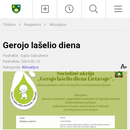
Paieška
Men
Titulinis
Naujienos
Aktualijos
Gerojo lašelio diena
Paskelbė : Egita Gabužienė
Paskelbta: 2024-02-15
Kategorija:
Aktualijos