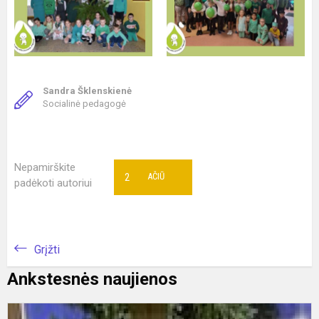
Sandra Šklenskienė
Socialinė pedagogė
Nepamirškite
2
AČIŪ
padėkoti autoriui
Grįžti
Ankstesnės naujienos
M