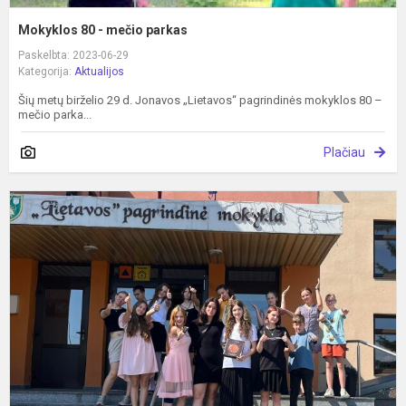
Mokyklos 80 - mečio parkas
Paskelbta: 2023-06-29
Kategorija:
Aktualijos
Šių metų birželio 29 d. Jonavos „Lietavos“ pagrindinės mokyklos 80 –
mečio parka...
Plačiau
M
m
b