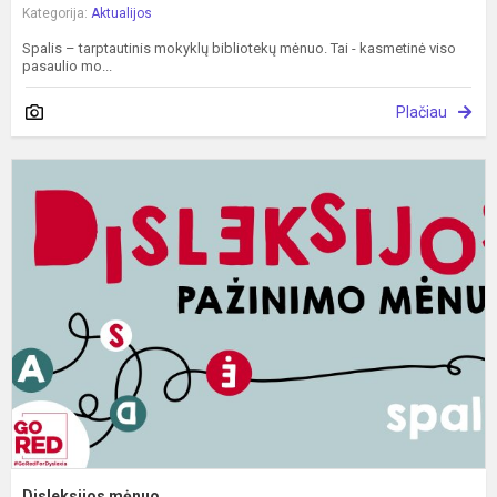
Kategorija:
Aktualijos
Spalis – tarptautinis mokyklų bibliotekų mėnuo. Tai - kasmetinė viso
pasaulio mo...
Plačiau
D
m
Disleksijos mėnuo