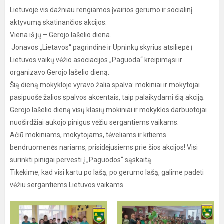
Lietuvoje vis dažniau rengiamos įvairios gerumo ir socialinį
aktyvumą skatinančios akcijos.
Viena iš jų – Gerojo lašelio diena.
Jonavos „Lietavos“ pagrindinė ir Upninkų skyrius atsiliepė į
Lietuvos vaikų vėžio asociacijos „Paguoda“ kreipimąsi ir
organizavo Gerojo lašelio dieną.
Šią dieną mokykloje vyravo žalia spalva: mokiniai ir mokytojai
pasipuošė žalios spalvos akcentais, taip palaikydami šią akciją.
Gerojo lašelio dieną visų klasių mokiniai ir mokyklos darbuotojai
nuoširdžiai aukojo pinigus vėžiu sergantiems vaikams.
Ačiū mokiniams, mokytojams, tėveliams ir kitiems
bendruomenės nariams, prisidėjusiems prie šios akcijos! Visi
surinkti pinigai pervesti į „Paguodos“ sąskaitą.
Tikėkime, kad visi kartu po lašą, po gerumo lašą, galime padėti
vėžiu sergantiems Lietuvos vaikams.