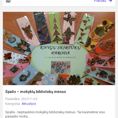
Plačiau
S
–
m
b
m
Spalis – mokyklų bibliotekų mėnuo
Paskelbta: 2023-11-03
Kategorija:
Aktualijos
Spalis - tarptautinis mokyklų bibliotekų mėnuo. Tai kasmetinė viso
pasaulio moky...