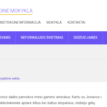
NDINĖ MOKYKLA
NISTRACINĖ INFORMACIJA
MOKYKLA
KONTAKTAI
TĖVAMS
NEFORMALUSIS ŠVIETIMAS
DIDŽIUOJAMĖS
ojektinė veikla
ruotos dailės pamokos metu gamino atvirukus. Kartu su Jonavos r.
ibliotekininke aptarė šiltus bei šaltus atspalvius, stebėjo gėlių