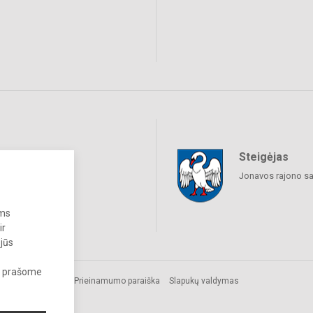
Steigėjas
raukime
Jonavos rajono sa
ums
ir
 jūs
s, prašome
s.
Prieinamumo paraiška
Slapukų valdymas