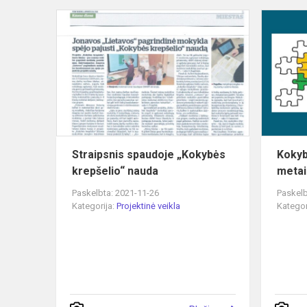
Straipsnis
spaudoje
„Kokybės
krepšelio“
nauda
Straipsnis spaudoje „Kokybės
Kokyb
krepšelio“ nauda
metai
Paskelbta: 2021-11-26
Paskelb
Kategorija:
Projektinė veikla
Kategor