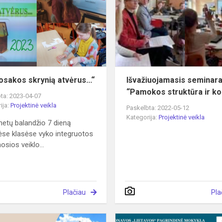
atvėrus...“
osakos skrynią atvėrus...“
Išvažiuojamasis seminar
“Pamokos struktūra ir k
ta: 2023-04-07
ija:
Projektinė veikla
Paskelbta: 2022-05-12
Kategorija:
Projektinė veikla
etų balandžio 7 dieną
ėse klasėse vyko integruotos
sios veiklo...
Plačiau
Pla
Kokybės