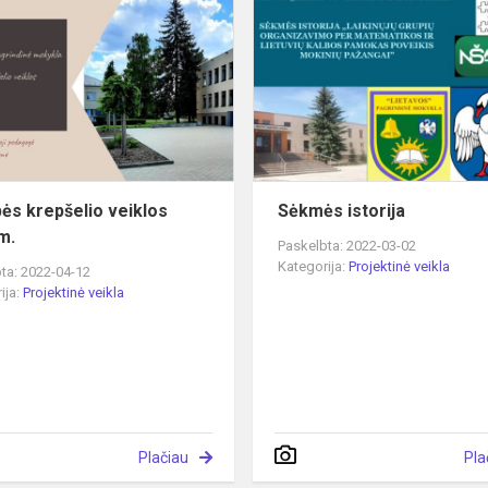
krepšelio
veiklos
2022
m.
ės krepšelio veiklos
Sėkmės istorija
m.
Paskelbta: 2022-03-02
Kategorija:
Projektinė veikla
ta: 2022-04-12
ija:
Projektinė veikla
Plačiau
Pla