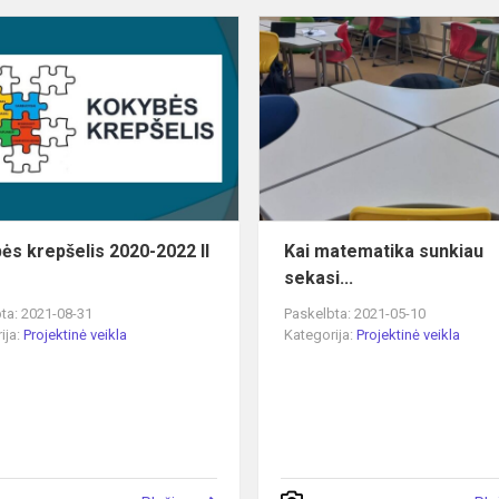
Kokybės
krepšelis
2020-
2022
II
metai
ės krepšelis 2020-2022 II
Kai matematika sunkiau
sekasi...
ta: 2021-08-31
Paskelbta: 2021-05-10
ija:
Projektinė veikla
Kategorija:
Projektinė veikla