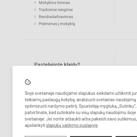
Mokyklos himnas
Tradiciniai renginiai
Bendradarbiavimas
Priėmimas į mokyklą
Pastebėjote klaidų?
Bend
Turite pasiūlymų?
RAŠYKITE
Šioje svetainėje naudojame slapukus siekdami užtikrinti j
teikiamų paslaugų kokybę, analizuoti svetainės naudojimą 
optimizuoti naršymo patirtį. Spustelėję mygtuką „Sutinku“,
patvirtinate, kad sutinkate su visų slapukų naudojimu šioje
svetainėje. Jei norite atšaukti arba pakeisti savo sutikimu
© 2023. Jonavos Lietavos pagrindinė mokykla. Visos teisės saugomo
apsilankyti
slapukų valdymo puslapyje
.
Kopijuoti turinį be raštiško įstaigos administracijos sutikimo griežtai
draudžiama.