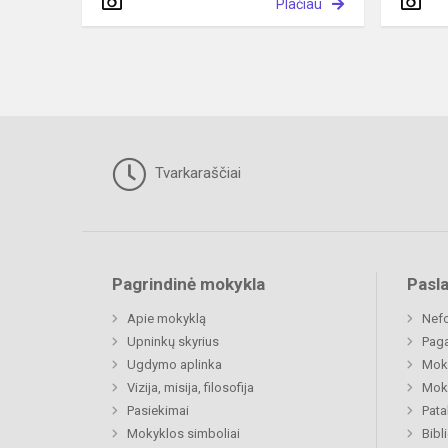
Plačiau
Tvarkaraščiai
Pagrindinė mokykla
Pasl
Apie mokyklą
Nefo
Upninkų skyrius
Paga
Ugdymo aplinka
Moki
Vizija, misija, filosofija
Moki
Pasiekimai
Pat
Mokyklos simboliai
Bibl