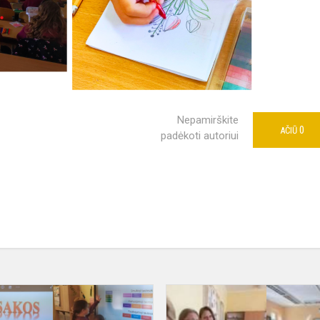
Nepamirškite
0
AČIŪ
padėkoti autoriui
„Tautosakos
skrynią