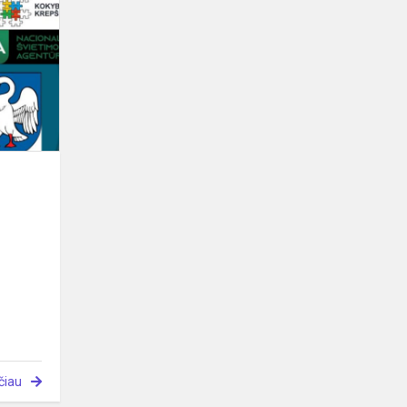
istorija
čiau