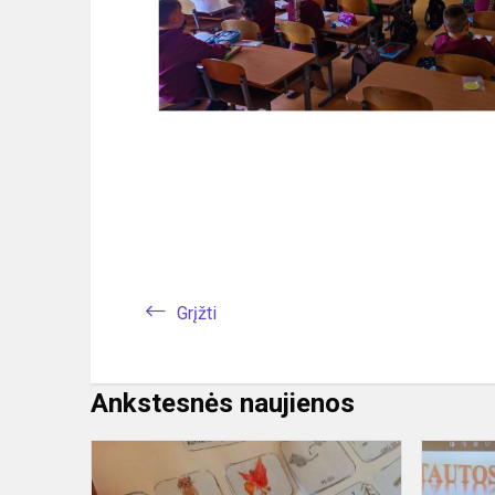
Grįžti
Ankstesnės naujienos
„Paklausyk,
perskaityk,