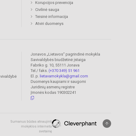
Korupcijos prevencija
Civilinė sauga
Teisinė informacija
Atviri duomenys
Jonavos „Lietavos“ pagrindinė mokykla
Savivaldybės biudžetinė įstaiga
Fabriko g. 10, 55111 Jonava
Tel./ faks.
(+370 349) 51 961
El. p.
lietavamokykla@gmail.com
vivaldybė
Duomenys kaupiami ir saugomi
Juridinių asmenų registre
Įmonės kodas 190302241
Sumanus būdas atnaujinti
mokyklos interneto
svetainę