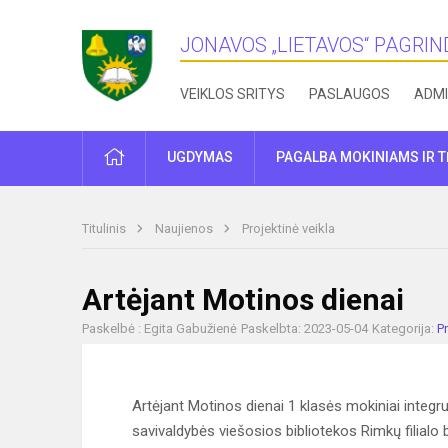
JONAVOS „LIETAVOS“ PAGRI
VEIKLOS SRITYS
PASLAUGOS
ADMI
PRADŽIA
UGDYMAS
PAGALBA MOKINIAMS IR 
Titulinis
Naujienos
Projektinė veikla
Artėjant Motinos dienai
Paskelbė : Egita Gabužienė
Paskelbta: 2023-05-04
Kategorija:
Pr
Artėjant Motinos dienai 1 klasės mokiniai integ
savivaldybės viešosios bibliotekos Rimkų filialo b