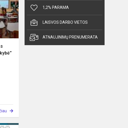
“Pamokos
1,2% PARAMA
struktūra
ir
LAISVOS DARBO VIETOS
kokybė”
ATNAUJINIMŲ PRENUMERATA
as
okybė”
čiau
Sėkmės