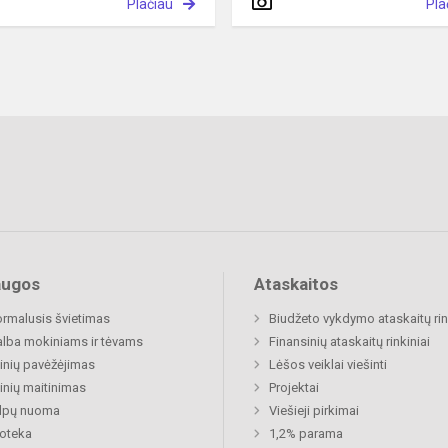
Plačiau
Pla
augos
Ataskaitos
rmalusis švietimas
Biudžeto vykdymo ataskaitų rin
lba mokiniams ir tėvams
Finansinių ataskaitų rinkiniai
nių pavėžėjimas
Lėšos veiklai viešinti
nių maitinimas
Projektai
alpų nuoma
Viešieji pirkimai
ioteka
1,2% parama