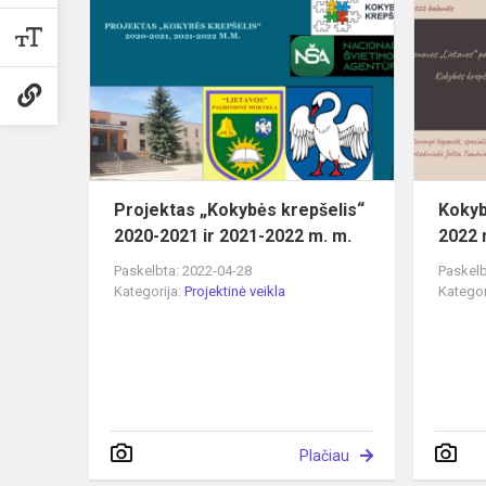
„Kokybės
krepšelis“
2020-
2021
ir
2021-
2022
m.
Projektas „Kokybės krepšelis“
Kokyb
m.
2020-2021 ir 2021-2022 m. m.
2022 
Paskelbta: 2022-04-28
Paskelb
Kategorija:
Projektinė veikla
Kategor
Plačiau