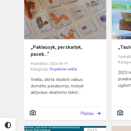
pasek...“
„Paklausyk, perskaityk,
„Taut
pasek...“
Paskelb
Kategor
Paskelbta: 2023-04-19
Kategorija:
Projektinė veikla
2023 m
pradin
Veikla, skirta skatinti vaikus
ugdomo
domėtis pasakomis, mokyti
aktyvaus skaitomo tekst...
Plačiau
Projektas