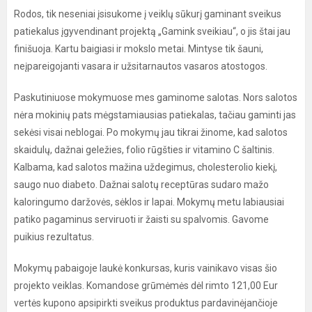
Rodos, tik neseniai įsisukome į veiklų sūkurį gaminant sveikus
patiekalus įgyvendinant projektą „Gamink sveikiau“, o jis štai jau
finišuoja. Kartu baigiasi ir mokslo metai. Mintyse tik šauni,
neįpareigojanti vasara ir užsitarnautos vasaros atostogos.
Paskutiniuose mokymuose mes gaminome salotas. Nors salotos
nėra mokinių pats mėgstamiausias patiekalas, tačiau gaminti jas
sekėsi visai neblogai. Po mokymų jau tikrai žinome, kad salotos
skaidulų, dažnai geležies, folio rūgšties ir vitamino C šaltinis.
Kalbama, kad salotos mažina uždegimus, cholesterolio kiekį,
saugo nuo diabeto. Dažnai salotų receptūras sudaro mažo
kaloringumo daržovės, sėklos ir lapai. Mokymų metu labiausiai
patiko pagaminus serviruoti ir žaisti su spalvomis. Gavome
puikius rezultatus.
Mokymų pabaigoje laukė konkursas, kuris vainikavo visas šio
projekto veiklas. Komandose grūmėmės dėl rimto 121,00 Eur
vertės kupono apsipirkti sveikus produktus pardavinėjančioje