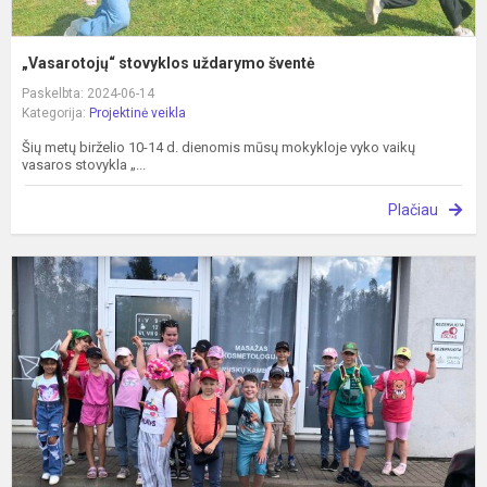
„Vasarotojų“ stovyklos uždarymo šventė
Paskelbta: 2024-06-14
Kategorija:
Projektinė veikla
Šių metų birželio 10-14 d. dienomis mūsų mokykloje vyko vaikų
vasaros stovykla „...
Plačiau
K
s
„
d