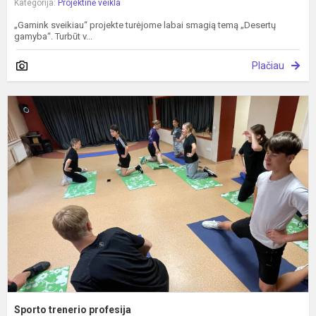
Kategorija:
Projektinė veikla
„Gamink sveikiau“ projekte turėjome labai smagią temą „Desertų
gamyba“. Turbūt v...
Plačiau
S
t
p
Sporto trenerio profesija