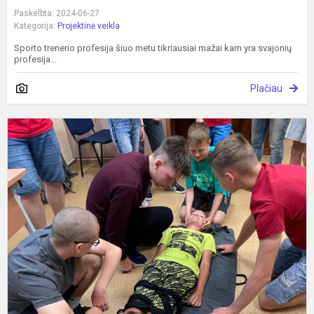
Paskelbta: 2024-06-27
Kategorija:
Projektinė veikla
Sporto trenerio profesija šiuo metu tikriausiai mažai kam yra svajonių
profesija...
Plačiau
P
p