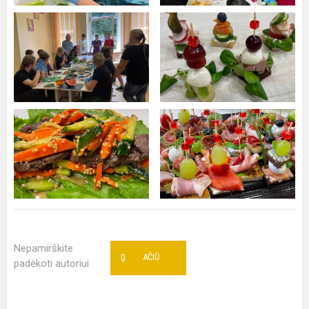
Nepamirškite
0
AČIŪ
padėkoti autoriui