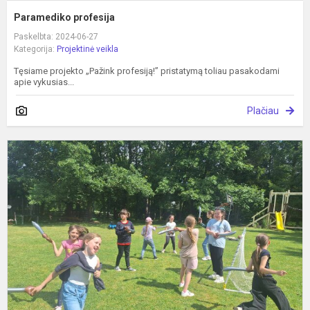
Paramediko profesija
Paskelbta: 2024-06-27
Kategorija:
Projektinė veikla
Tęsiame projekto „Pažink profesiją!” pristatymą toliau pasakodami
apie vykusias...
Plačiau
„
s
u
š