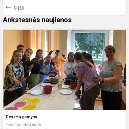
Grįžti
Ankstesnės naujienos
D
g
Desertų gamyba
Paskelbta: 2024-06-28