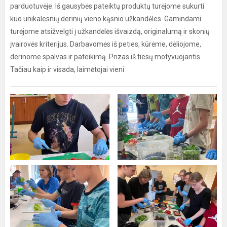
parduotuvėje. Iš gausybės pateiktų produktų turėjome sukurti
kuo unikalesnių derinių vieno kąsnio užkandėles. Gamindami
turėjome atsižvelgti į užkandėlės išvaizdą, originalumą ir skonių
įvairovės kriterijus. Darbavomės iš peties, kūrėme, dėliojome,
derinome spalvas ir pateikimą. Prizas iš tiesų motyvuojantis.
Tačiau kaip ir visada, laimėtojai vieni