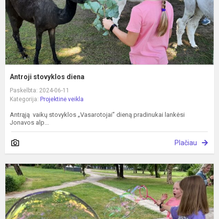
Antroji stovyklos diena
Paskelbta: 2024-06-11
Kategorija:
Projektinė veikla
Antrąją vaikų stovyklos „Vasarotojai” dieną pradinukai lankėsi
Jonavos alp...
Plačiau
P
d