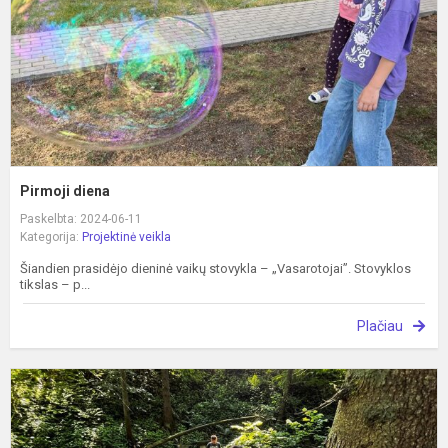
Pirmoji diena
Paskelbta: 2024-06-11
Kategorija:
Projektinė veikla
Šiandien prasidėjo dieninė vaikų stovykla – „Vasarotojai”. Stovyklos
tikslas – p...
Plačiau
L
u
t