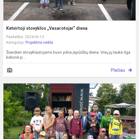
Ketvirtoji stovyklos „Vasarotojai“ diena
Paskelbta: 2024-06-13
Kategorija:
Projektinė veikla
Šiandien stovyklautojams buvo pilna įspūdžių diena. Visų jų laukė ilga
kelionė p...
Plačiau
T
s
„
d