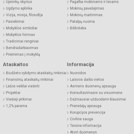
Upninkų skyrius
Pagalba mokiniams ir tėvams
Ugdymo aplinka
Mokinių pavėžėjimas
Vizija, misija, filosofija
Mokinių maitinimas
Pasiekimai
Patalpų nuoma
Mokyklos simboliai
Biblioteka
Mokyklos himnas
Tradiciniai renginiai
Bendradarbiavimas
Priėmimas į mokyklą
Ataskaitos
Informacija
Biudžeto vykdymo ataskaitų rinkiniai
Nuorodos
Finansinių ataskaitų rinkiniai
Laisvos darbo vietos
Lėšos veiklai viešinti
Asmens duomenų apsauga
Projektai
Konsultavimasis su visuomene
Viešieji pirkimai
Dažniausiai užduodami klausimai
1,2% parama
Pranešėjų apsauga
Korupcijos prevencija
Civilinė sauga
Teisinė informacija
Atviri duomenys