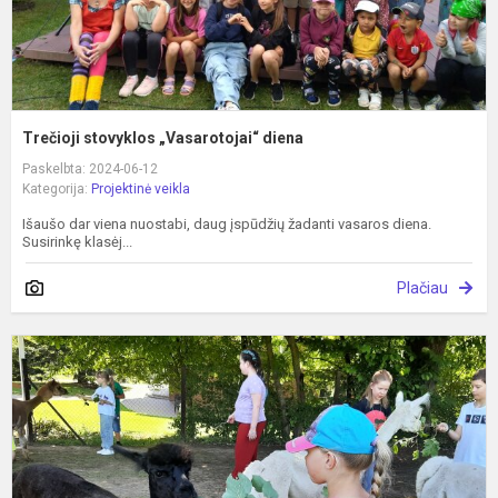
Trečioji stovyklos „Vasarotojai“ diena
Paskelbta: 2024-06-12
Kategorija:
Projektinė veikla
Išaušo dar viena nuostabi, daug įspūdžių žadanti vasaros diena.
Susirinkę klasėj...
Plačiau
A
s
d