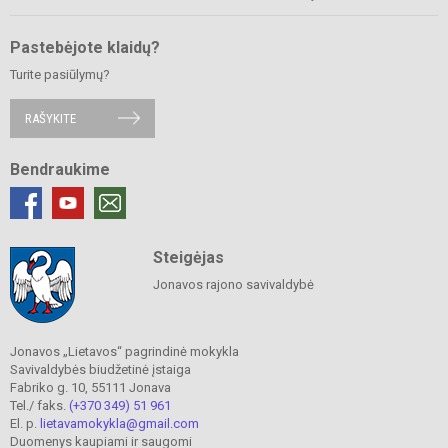
Pastebėjote klaidų?
Turite pasiūlymų?
RAŠYKITE
Bendraukime
Steigėjas
Jonavos rajono savivaldybė
Jonavos „Lietavos“ pagrindinė mokykla
Savivaldybės biudžetinė įstaiga
Fabriko g. 10, 55111 Jonava
Tel./ faks.
(+370 349) 51 961
El. p.
lietavamokykla@gmail.com
Duomenys kaupiami ir saugomi