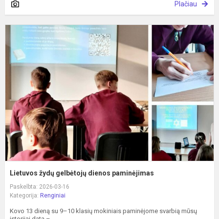
Plačiau
L
ž
g
d
p
Lietuvos žydų gelbėtojų dienos paminėjimas
Paskelbta: 2026-03-16
Kategorija:
Renginiai
Kovo 13 dieną su 9–10 klasių mokiniais paminėjome svarbią mūsų
istorijai datą –...