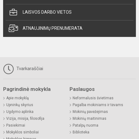
LAISVOS DARBO VIETOS
ATNAUJINIMŲ PRENUMERATA
Tvarkaraščiai
Pagrindinė mokykla
Paslaugos
Apie mokyklą
Neformalusis švietimas
Upninkų skyrius
Pagalba mokiniams ir tėvams
Ugdymo aplinka
Mokinių pavėžėjimas
Vizija, misija, filosofija
Mokinių maitinimas
Pasiekimai
Patalpų nuoma
Mokyklos simboliai
Biblioteka
Mokyklos himnas