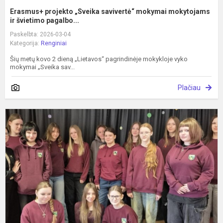
Erasmus+ projekto „Sveika savivertė“ mokymai mokytojams
ir švietimo pagalbo...
Paskelbta: 2026-03-04
Kategorija:
Renginiai
Šių metų kovo 2 dieną „Lietavos“ pagrindinėje mokykloje vyko
mokymai „Sveika sav...
Plačiau
M
„
E
p
s
k