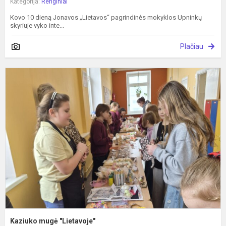
Kategorija:
Renginiai
Kovo 10 dieną Jonavos „Lietavos“ pagrindinės mokyklos Upninkų
skyriuje vyko inte...
Plačiau
K
m
"
Kaziuko mugė "Lietavoje"