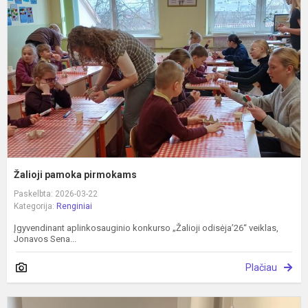
p
Žalioji pamoka pirmokams
Paskelbta: 2026-03-22
Kategorija:
Renginiai
Įgyvendinant aplinkosauginio konkurso „Žalioji odisėja’26“ veiklas,
Jonavos Sena...
Plačiau
T