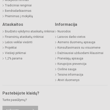
Tradiciniai renginiai
Bendradarbiavimas
Priėmimas į mokyklą
Ataskaitos
Informacija
Biudžeto vykdymo ataskaitų rinkiniai
Nuorodos
Finansinių ataskaitų rinkiniai
Laisvos darbo vietos
Lėšos veiklai viešinti
Asmens duomenų apsauga
Projektai
Konsultavimasis su visuomene
Viešieji pirkimai
Dažniausiai užduodami klausimai
1,2% parama
Pranešėjų apsauga
Korupcijos prevencija
Civilinė sauga
Teisinė informacija
Atviri duomenys
Pastebėjote klaidų?
Turite pasiūlymų?