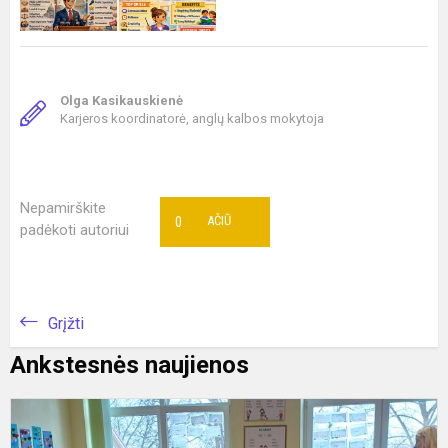
Olga Kasikauskienė
Karjeros koordinatorė, anglų kalbos mokytoja
Nepamirškite
0
AČIŪ
padėkoti autoriui
Grįžti
Ankstesnės naujienos
Ž
p