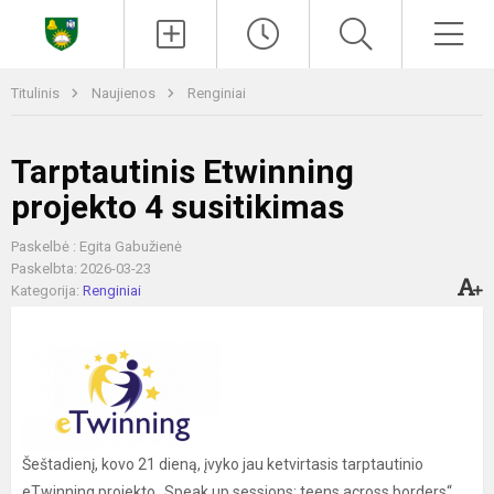
Paieška
Men
Titulinis
Naujienos
Renginiai
Tarptautinis Etwinning
projekto 4 susitikimas
Paskelbė : Egita Gabužienė
Paskelbta: 2026-03-23
Kategorija:
Renginiai
Šeštadienį, kovo 21 dieną, įvyko jau ketvirtasis tarptautinio
eTwinning projekto „Speak up sessions: teens across borders“