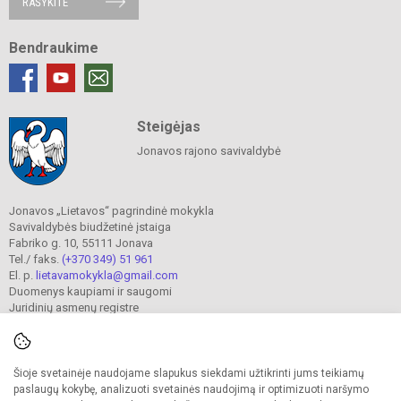
RAŠYKITE
Bendraukime
Steigėjas
Jonavos rajono savivaldybė
Jonavos „Lietavos“ pagrindinė mokykla
Savivaldybės biudžetinė įstaiga
Fabriko g. 10, 55111 Jonava
Tel./ faks.
(+370 349) 51 961
El. p.
lietavamokykla@gmail.com
Duomenys kaupiami ir saugomi
Juridinių asmenų registre
Įmonės kodas 190302241
Šioje svetainėje naudojame slapukus siekdami užtikrinti jums teikiamų
© 2023. Jonavos Lietavos pagrindinė mokykla. Visos teisės saugomos.
paslaugų kokybę, analizuoti svetainės naudojimą ir optimizuoti naršymo