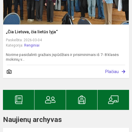
„Čia Lietuva, čia lietūs lyja“
Paskelbta: 2026-03-04
Kategorija:
Renginiai
Norime pasidalinti gražiais įspūdžiais ir prisiminimais iš 7- 8 klasės
mokinių v...
Plačiau
Naujienų archyvas