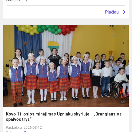
Plačiau
K
1
o
m
U
s
–
„
sp
Kovo 11-osios minėjimas Upninkų skyriuje – „Brangiausios
spalvos trys“
Paskelbta: 2026-03-12