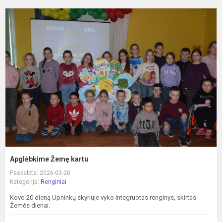
A
Ž
k
Apglėbkime Žemę kartu
Paskelbta: 2026-03-20
Kategorija:
Renginiai
Kovo 20 dieną Upninkų skyriuje vyko integruotas renginys, skirtas
Žemės dienai.