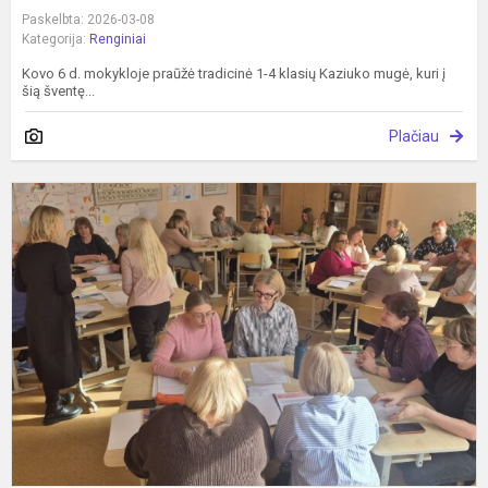
Paskelbta: 2026-03-08
Kategorija:
Renginiai
Kovo 6 d. mokykloje praūžė tradicinė 1-4 klasių Kaziuko mugė, kuri į
šią šventę...
Plačiau
E
p
„
s
m
m
ir.