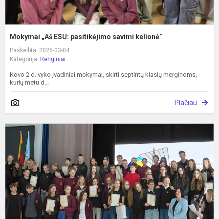
Mokymai „Aš ESU: pasitikėjimo savimi kelionė”
Paskelbta: 2026-03-04
Kategorija:
Renginiai
Kovo 2 d. vyko įvadiniai mokymai, skirti septintų klasių merginoms,
kurių metu d...
Plačiau
„
L
č
l
ly