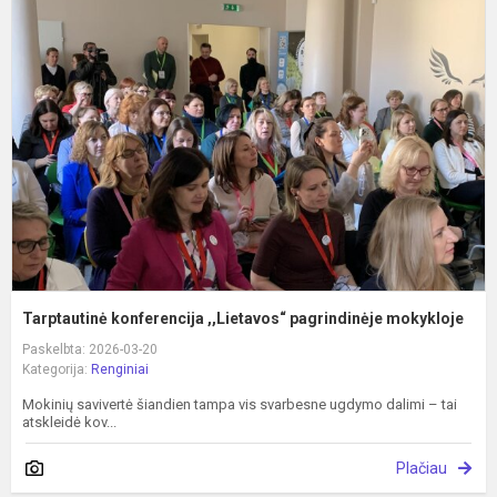
k
,
p
m
Tarptautinė konferencija ,,Lietavos“ pagrindinėje mokykloje
Paskelbta: 2026-03-20
Kategorija:
Renginiai
Mokinių savivertė šiandien tampa vis svarbesne ugdymo dalimi – tai
atskleidė kov...
Plačiau