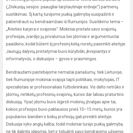
(„Diskusijų sesijos: paaugliai tarptautinėje erdvėje“) partnerių
susitikimas. Šį kartą turėjome puikią galimybę susipažinti ir
pabendrauti su bendraamžiais iš Rumunijos. Susitikimo tema –
„Ateities karjera ir svajonės“. Mokiniai pristatė savo svajonių
profesijas, įvardijo jų privalumus bei įdomiai ir argumentuotai
paaiškino, kodėl būtent šį profesinį kelią norėtų pasirinkti ateityje.
Jaunųjų dalyvių pristatymai buvo kūrybiški, įkvepiantys ir
informatyvūs, o diskusijos – gyvos ir prasmingos.
Bendraudami pastebėjome nemažai panašumų: tiek Lietuvoje,
tiek Rumunijoje mokiniai svajoja tapti politikais, mokytojais, IT
specialistais ar profesionaliais futbolininkais. Vis dėlto netrūko ir
įdomių, netikėtų profesinių svajonių, kurios dar labiau praturtino
diskusiją. Ypač įdomu buvo išgirsti mokinių įžvalgas apie tai,
kokios profesijos buvo paklausios prieš 10–15 metų, kurios yra
populiarios šiandien ir kokių profesijų gali prireikti ateityje.
Diskusija vyko anglų kalba, todėl mokiniai turėjo puikią galimybę
ne tik dalintis idėjomis, bet ir tobulinti savo bendravimo užsienio