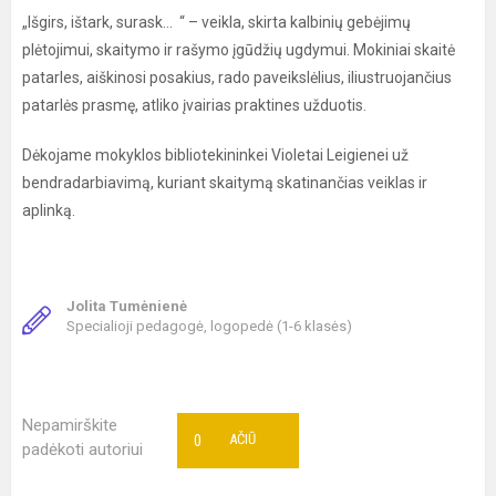
„Išgirs, ištark, surask... “ – veikla, skirta kalbinių gebėjimų
plėtojimui, skaitymo ir rašymo įgūdžių ugdymui. Mokiniai skaitė
patarles, aiškinosi posakius, rado paveikslėlius, iliustruojančius
patarlės prasmę, atliko įvairias praktines užduotis.
Dėkojame mokyklos bibliotekininkei Violetai Leigienei už
bendradarbiavimą, kuriant skaitymą skatinančias veiklas ir
aplinką.
Jolita Tumėnienė
Specialioji pedagogė, logopedė (1-6 klasės)
Nepamirškite
0
AČIŪ
padėkoti autoriui