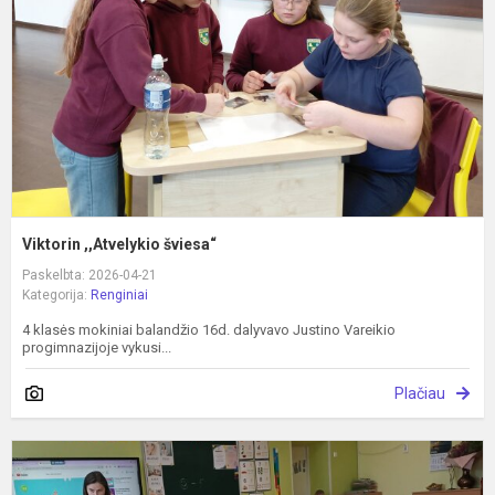
Viktorin ,,Atvelykio šviesa“
Paskelbta: 2026-04-21
Kategorija:
Renginiai
4 klasės mokiniai balandžio 16d. dalyvavo Justino Vareikio
progimnazijoje vykusi...
Plačiau
„
d