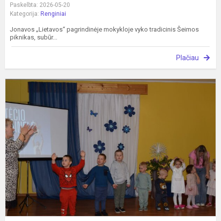
Paskelbta: 2026-05-20
Kategorija:
Renginiai
Jonavos „Lietavos“ pagrindinėje mokykloje vyko tradicinis Šeimos
piknikas, subūr...
Plačiau
R
„
š
U
s