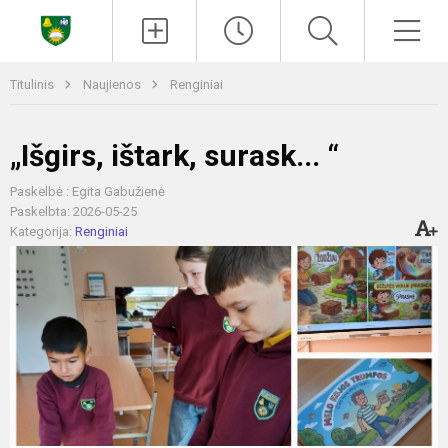
Paieška
Men
Titulinis
Naujienos
Renginiai
„Išgirs, ištark, surask... “
Paskelbė : Egita Gabužienė
Paskelbta: 2026-05-25
Kategorija:
Renginiai