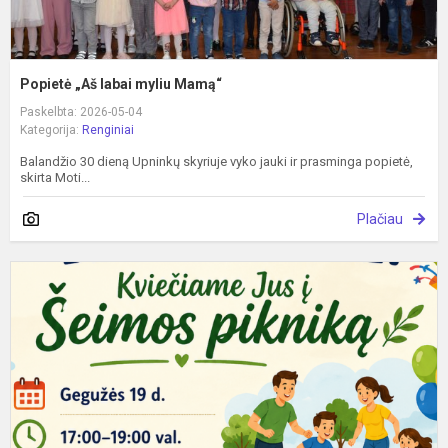
Popietė „Aš labai myliu Mamą“
Paskelbta: 2026-05-04
Kategorija:
Renginiai
Balandžio 30 dieną Upninkų skyriuje vyko jauki ir prasminga popietė,
skirta Moti...
Plačiau
Š
p