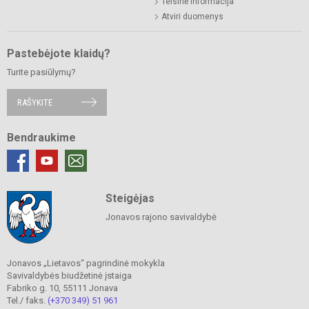
Teisinė informacija
Atviri duomenys
Pastebėjote klaidų?
Turite pasiūlymų?
RAŠYKITE
Bendraukime
Steigėjas
Jonavos rajono savivaldybė
Jonavos „Lietavos“ pagrindinė mokykla
Savivaldybės biudžetinė įstaiga
Fabriko g. 10, 55111 Jonava
Tel./ faks.
(+370 349) 51 961