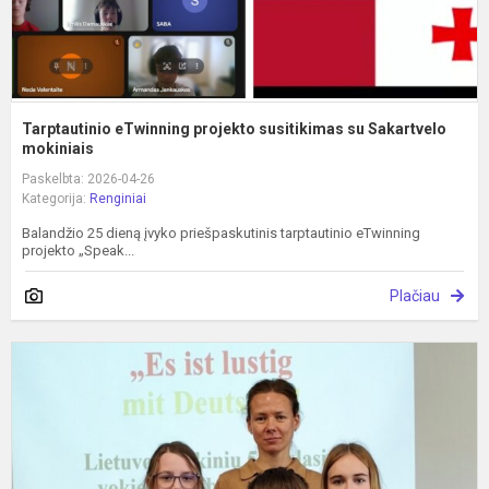
Tarptautinio eTwinning projekto susitikimas su Sakartvelo
mokiniais
Paskelbta: 2026-04-26
Kategorija:
Renginiai
Balandžio 25 dieną įvyko priešpaskutinis tarptautinio eTwinning
projekto „Speak...
Plačiau
L
5
6
k
m
v