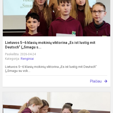
„
i
l
m
D
Lietuvos 5–6 klasių mokinių viktorina „Es ist lustig mit
Deutsch“ („Smagu s...
Paskelbta: 2026-04-24
Kategorija:
Renginiai
Lietuvos 5–6 klasių mokinių viktorina „Es ist lustig mit Deutsch“
(„Smagu su vok...
Plačiau
V
,
š