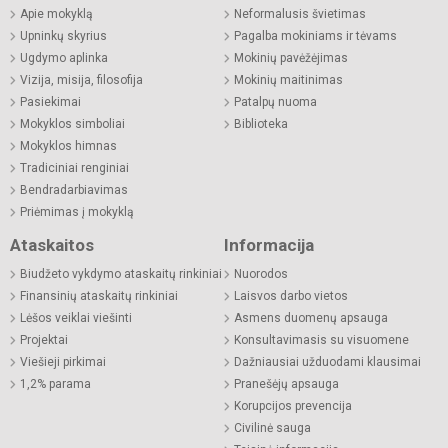
Apie mokyklą
Neformalusis švietimas
Upninkų skyrius
Pagalba mokiniams ir tėvams
Ugdymo aplinka
Mokinių pavėžėjimas
Vizija, misija, filosofija
Mokinių maitinimas
Pasiekimai
Patalpų nuoma
Mokyklos simboliai
Biblioteka
Mokyklos himnas
Tradiciniai renginiai
Bendradarbiavimas
Priėmimas į mokyklą
Ataskaitos
Informacija
Biudžeto vykdymo ataskaitų rinkiniai
Nuorodos
Finansinių ataskaitų rinkiniai
Laisvos darbo vietos
Lėšos veiklai viešinti
Asmens duomenų apsauga
Projektai
Konsultavimasis su visuomene
Viešieji pirkimai
Dažniausiai užduodami klausimai
1,2% parama
Pranešėjų apsauga
Korupcijos prevencija
Civilinė sauga