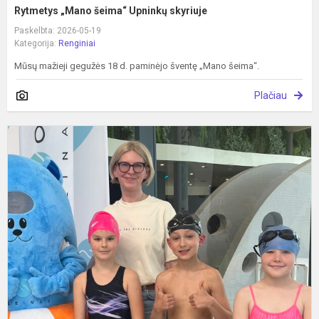
Rytmetys „Mano šeima“ Upninkų skyriuje
Paskelbta: 2026-05-19
Kategorija:
Renginiai
Mūsų mažieji gegužės 18 d. paminėjo šventę „Mano šeima“.
Plačiau
T
a
k
m
p
v
„