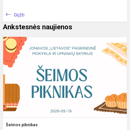
Grįžti
Ankstesnės naujienos
Š
p
Šeimos piknikas