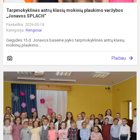
Tarpmokyklinės antrų klasių mokinių plaukimo varžybos
„Jonavos SPLACH“
Paskelbta: 2026-05-18
Kategorija:
Renginiai
Gegužės 15 d. Jonavos baseine įvyko tarpmokyklinės antrų klasių
mokinių plaukimo...
Plačiau
P
„
l
m
M