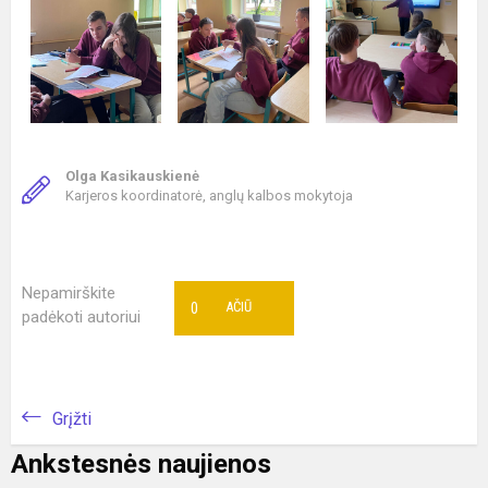
Olga Kasikauskienė
Karjeros koordinatorė, anglų kalbos mokytoja
Nepamirškite
0
AČIŪ
padėkoti autoriui
Grįžti
Ankstesnės naujienos