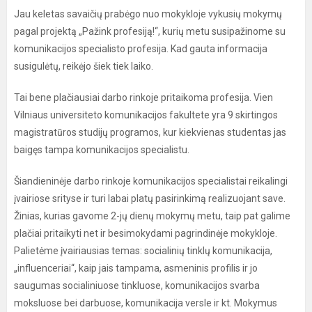
Jau keletas savaičių prabėgo nuo mokykloje vykusių mokymų
pagal projektą „Pažink profesiją!“, kurių metu susipažinome su
komunikacijos specialisto profesija. Kad gauta informacija
susigulėtų, reikėjo šiek tiek laiko.
Tai bene plačiausiai darbo rinkoje pritaikoma profesija. Vien
Vilniaus universiteto komunikacijos fakultete yra 9 skirtingos
magistratūros studijų programos, kur kiekvienas studentas jas
baigęs tampa komunikacijos specialistu.
Šiandieninėje darbo rinkoje komunikacijos specialistai reikalingi
įvairiose srityse ir turi labai platų pasirinkimą realizuojant save.
Žinias, kurias gavome 2-jų dienų mokymų metu, taip pat galime
plačiai pritaikyti net ir besimokydami pagrindinėje mokykloje.
Palietėme įvairiausias temas: socialinių tinklų komunikacija,
„influenceriai“, kaip jais tampama, asmeninis profilis ir jo
saugumas socialiniuose tinkluose, komunikacijos svarba
moksluose bei darbuose, komunikacija versle ir kt. Mokymus