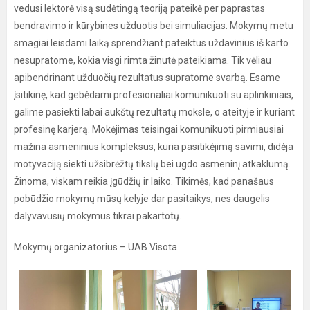
vedusi lektorė visą sudėtingą teoriją pateikė per paprastas
bendravimo ir kūrybines užduotis bei simuliacijas. Mokymų metu
smagiai leisdami laiką sprendžiant pateiktus uždavinius iš karto
nesupratome, kokia visgi rimta žinutė pateikiama. Tik vėliau
apibendrinant užduočių rezultatus supratome svarbą. Esame
įsitikinę, kad gebėdami profesionaliai komunikuoti su aplinkiniais,
galime pasiekti labai aukštų rezultatų moksle, o ateityje ir kuriant
profesinę karjerą. Mokėjimas teisingai komunikuoti pirmiausiai
mažina asmeninius kompleksus, kuria pasitikėjimą savimi, didėja
motyvaciją siekti užsibrėžtų tikslų bei ugdo asmeninį atkaklumą.
Žinoma, viskam reikia įgūdžių ir laiko. Tikimės, kad panašaus
pobūdžio mokymų mūsų kelyje dar pasitaikys, nes daugelis
dalyvavusių mokymus tikrai pakartotų.
Mokymų organizatorius – UAB Visota