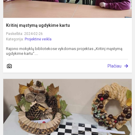
Kritinį mąstymą ugdykime kartu
Paskelbta: 2024-02-26
Kategorija:
Projektinė veikla
Rajono mokyklų bibliotekose vykdomas projektas „Kritinį mąstymą
ugdykime kartu“....
Plačiau
K
ir
d