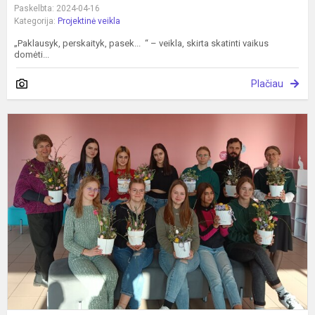
Paskelbta: 2024-04-16
Kategorija:
Projektinė veikla
„Paklausyk, perskaityk, pasek... “ – veikla, skirta skatinti vaikus
domėti...
Plačiau
„
p
p