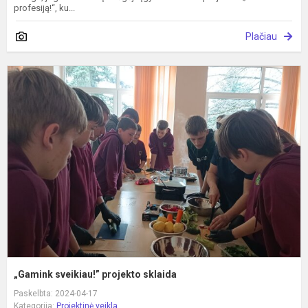
profesiją!“, ku...
Plačiau
„
s
p
s
„Gamink sveikiau!” projekto sklaida
Paskelbta: 2024-04-17
Kategorija:
Projektinė veikla