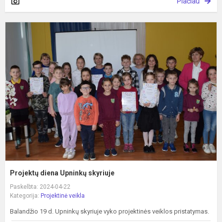
Plačiau
P
d
U
s
Projektų diena Upninkų skyriuje
Paskelbta: 2024-04-22
Kategorija:
Projektinė veikla
Balandžio 19 d. Upninkų skyriuje vyko projektinės veiklos pristatymas.