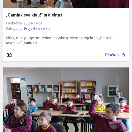
„Gamink sveikiau!“ projektas
Paskelbta: 2024-03-28
Kategorija:
Projektinė veikla
Mūsų mokykloje pradedamas vykdyti vietos projektas „Gamink
sveikiau!“, kurio tik...
Plačiau
K
m
u
k