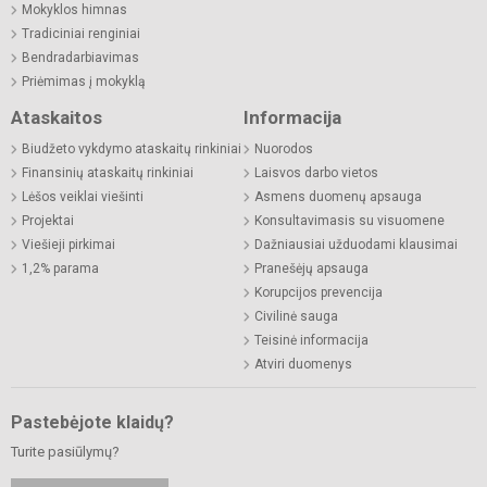
Mokyklos himnas
Tradiciniai renginiai
Bendradarbiavimas
Priėmimas į mokyklą
Ataskaitos
Informacija
Biudžeto vykdymo ataskaitų rinkiniai
Nuorodos
Finansinių ataskaitų rinkiniai
Laisvos darbo vietos
Lėšos veiklai viešinti
Asmens duomenų apsauga
Projektai
Konsultavimasis su visuomene
Viešieji pirkimai
Dažniausiai užduodami klausimai
1,2% parama
Pranešėjų apsauga
Korupcijos prevencija
Civilinė sauga
Teisinė informacija
Atviri duomenys
Pastebėjote klaidų?
Turite pasiūlymų?