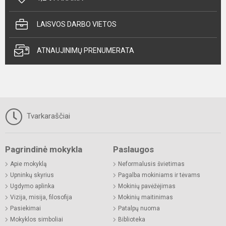
LAISVOS DARBO VIETOS
ATNAUJINIMŲ PRENUMERATA
Tvarkaraščiai
Pagrindinė mokykla
Paslaugos
Apie mokyklą
Neformalusis švietimas
Upninkų skyrius
Pagalba mokiniams ir tėvams
Ugdymo aplinka
Mokinių pavėžėjimas
Vizija, misija, filosofija
Mokinių maitinimas
Pasiekimai
Patalpų nuoma
Mokyklos simboliai
Biblioteka