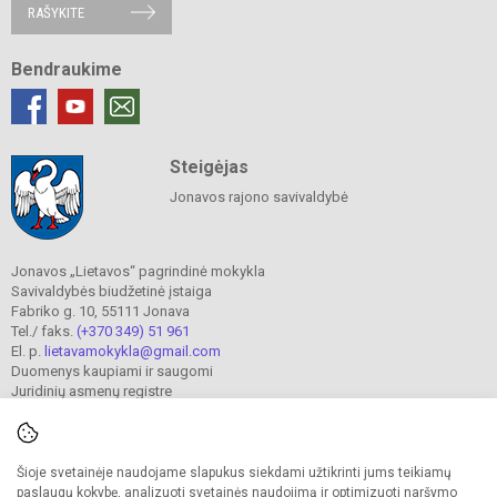
RAŠYKITE
Bendraukime
Steigėjas
Jonavos rajono savivaldybė
Jonavos „Lietavos“ pagrindinė mokykla
Savivaldybės biudžetinė įstaiga
Fabriko g. 10, 55111 Jonava
Tel./ faks.
(+370 349) 51 961
El. p.
lietavamokykla@gmail.com
Duomenys kaupiami ir saugomi
Juridinių asmenų registre
Įmonės kodas 190302241
Šioje svetainėje naudojame slapukus siekdami užtikrinti jums teikiamų
© 2023. Jonavos Lietavos pagrindinė mokykla. Visos teisės saugomos.
paslaugų kokybę, analizuoti svetainės naudojimą ir optimizuoti naršymo