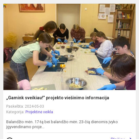
„
s
p
v
i
„Gamink sveikiau!” projekto viešinimo informacija
Paskelbta: 2024-05-03
Kategorija:
Projektinė veikla
Balandžio mėn. 17-tą bei balandžio mėn. 23-čią dienomis įvyko
įgyvendinamo proje...