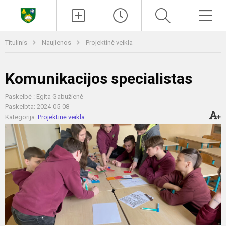
Paieška
Men
Titulinis
Naujienos
Projektinė veikla
Komunikacijos specialistas
Paskelbė : Egita Gabužienė
Paskelbta: 2024-05-08
Kategorija:
Projektinė veikla