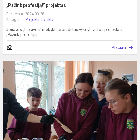
„Pažink profesiją!” projektas
Paskelbta: 2024-03-28
Kategorija:
Projektinė veikla
Jonavos „Lietavos“ mokykloje pradėtas vykdyti vietos projektas
„Pažink profesiją...
Plačiau
„
s
p