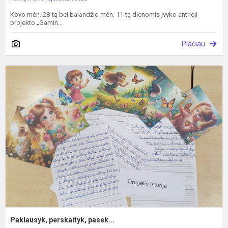
Kovo mėn. 28-tą bei balandžio mėn. 11-tą dienomis įvyko antrieji
projekto „Gamin...
Plačiau
P
p
p
Paklausyk, perskaityk, pasek...