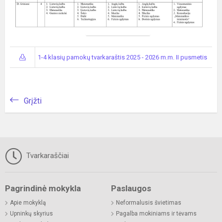
1-4 klasių pamokų tvarkaraštis 2025 - 2026 m.m. II pusmetis
Grįžti
Tvarkaraščiai
Pagrindinė mokykla
Paslaugos
Apie mokyklą
Neformalusis švietimas
Upninkų skyrius
Pagalba mokiniams ir tėvams