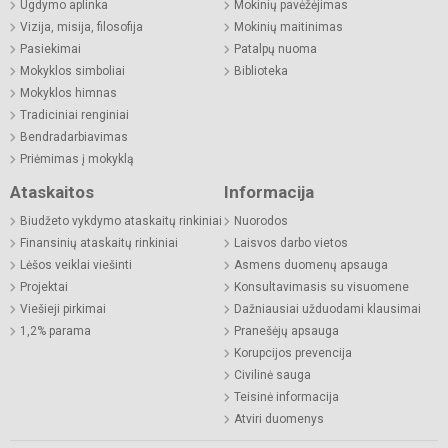
Ugdymo aplinka
Mokinių pavėžėjimas
Vizija, misija, filosofija
Mokinių maitinimas
Pasiekimai
Patalpų nuoma
Mokyklos simboliai
Biblioteka
Mokyklos himnas
Tradiciniai renginiai
Bendradarbiavimas
Priėmimas į mokyklą
Ataskaitos
Informacija
Biudžeto vykdymo ataskaitų rinkiniai
Nuorodos
Finansinių ataskaitų rinkiniai
Laisvos darbo vietos
Lėšos veiklai viešinti
Asmens duomenų apsauga
Projektai
Konsultavimasis su visuomene
Viešieji pirkimai
Dažniausiai užduodami klausimai
1,2% parama
Pranešėjų apsauga
Korupcijos prevencija
Civilinė sauga
Teisinė informacija
Atviri duomenys