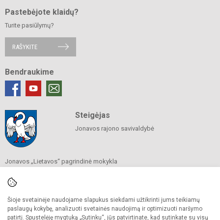
Pastebėjote klaidų?
Turite pasiūlymų?
RAŠYKITE
Bendraukime
Steigėjas
Jonavos rajono savivaldybė
Jonavos „Lietavos“ pagrindinė mokykla
Savivaldybės biudžetinė įstaiga
Fabriko g. 10, 55111 Jonava
Tel./ faks.
(+370 349) 51 961
El. p.
lietavamokykla@gmail.com
Šioje svetainėje naudojame slapukus siekdami užtikrinti jums teikiamų
Duomenys kaupiami ir saugomi
paslaugų kokybę, analizuoti svetainės naudojimą ir optimizuoti naršymo
Juridinių asmenų registre
patirtį. Spustelėję mygtuką „Sutinku“, jūs patvirtinate, kad sutinkate su visų