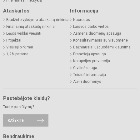
Priėmimas į mokyklą
Ataskaitos
Informacija
Biudžeto vykdymo ataskaitų rinkiniai
Nuorodos
Finansinių ataskaitų rinkiniai
Laisvos darbo vietos
Lėšos veiklai viešinti
Asmens duomenų apsauga
Projektai
Konsultavimasis su visuomene
Viešieji pirkimai
Dažniausiai užduodami klausimai
1,2% parama
Pranešėjų apsauga
Korupcijos prevencija
Civilinė sauga
Teisinė informacija
Atviri duomenys
Pastebėjote klaidų?
Turite pasiūlymų?
RAŠYKITE
Bendraukime