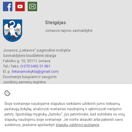
Steigėjas
Jonavos rajono savivaldybė
Jonavos „Lietavos“ pagrindinė mokykla
Savivaldybės biudžetinė įstaiga
Fabriko g. 10, 55111 Jonava
Tel./ faks.
(+370 349) 51 961
El. p.
lietavamokykla@gmail.com
Duomenys kaupiami ir saugomi
Juridinių asmenų registre
Įmonės kodas 190302241
Šioje svetainėje naudojame slapukus siekdami užtikrinti jums teikiamų
© 2023. Jonavos Lietavos pagrindinė mokykla. Visos teisės saugomos.
paslaugų kokybę, analizuoti svetainės naudojimą ir optimizuoti naršymo
Kopijuoti turinį be raštiško įstaigos administracijos sutikimo griežtai draudžiama.
patirtį. Spustelėję mygtuką „Sutinku“, jūs patvirtinate, kad sutinkate su visų
slapukų naudojimu šioje svetainėje. Jei norite atšaukti arba pakeisti savo
Prieinamumo paraiška
Slapukų valdymas
sutikimus, prašome apsilankyti
slapukų valdymo puslapyje
.
Sumanus būdas atnaujinti