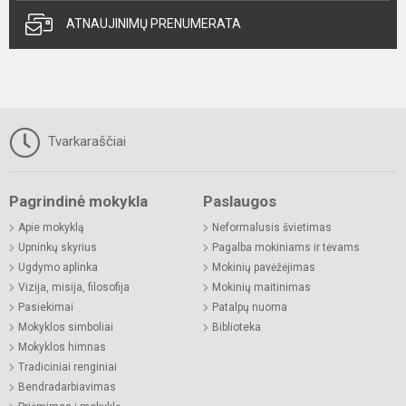
ATNAUJINIMŲ PRENUMERATA
Tvarkaraščiai
Pagrindinė mokykla
Paslaugos
Apie mokyklą
Neformalusis švietimas
Upninkų skyrius
Pagalba mokiniams ir tėvams
Ugdymo aplinka
Mokinių pavėžėjimas
Vizija, misija, filosofija
Mokinių maitinimas
Pasiekimai
Patalpų nuoma
Mokyklos simboliai
Biblioteka
Mokyklos himnas
Tradiciniai renginiai
Bendradarbiavimas