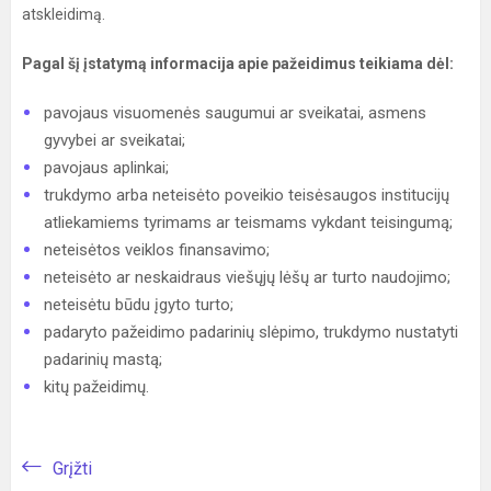
atskleidimą.
Pagal šį įstatymą informacija apie pažeidimus teikiama dėl:
pavojaus visuomenės saugumui ar sveikatai, asmens
gyvybei ar sveikatai;
pavojaus aplinkai;
trukdymo arba neteisėto poveikio teisėsaugos institucijų
atliekamiems tyrimams ar teismams vykdant teisingumą;
neteisėtos veiklos finansavimo;
neteisėto ar neskaidraus viešųjų lėšų ar turto naudojimo;
neteisėtu būdu įgyto turto;
padaryto pažeidimo padarinių slėpimo, trukdymo nustatyti
padarinių mastą;
kitų pažeidimų.
Grįžti