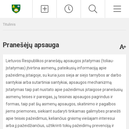
Paieška
Men
Titulinis
Pranešėjų apsauga
Lietuvos Respublikos pranešėjų apsaugos įstatymas (toliau-
Įstatymas) įtvirtina asmenų, pateikusių informaciją apie
pažeidimą įstaigoje, su kuria juos sieja ar siejo tarnybos ar darbo
santykiai arba sutartiniai santykiai, apsaugos mechanizmą.
Įstatymas taip pat nustato apie pažeidimus įstaigose pranešusių
asmenų teises ir pareigas, jų teisinės apsaugos pagrindus ir
formas, taip pat šių asmenų apsaugos, skatinimo ir pagalbos
jiems priemones, siekiant sudaryti tinkamas galimybes pranešti
apie teisės pažeidimus, keliančius grėsmę viešajam interesui
arba jį pažeidžiančius, užtikrinti tokių pažeidimų prevenciją ir