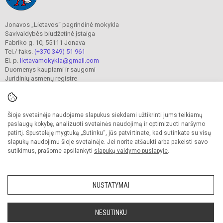
Jonavos „Lietavos“ pagrindinė mokykla
Savivaldybės biudžetinė įstaiga
Fabriko g. 10, 55111 Jonava
Tel./ faks.
(+370 349) 51 961
El. p.
lietavamokykla@gmail.com
Duomenys kaupiami ir saugomi
Juridinių asmenų registre
Įmonės kodas 190302241
Šioje svetainėje naudojame slapukus siekdami užtikrinti jums teikiamų
© 2023. Jonavos Lietavos pagrindinė mokykla. Visos teisės saugomos.
paslaugų kokybę, analizuoti svetainės naudojimą ir optimizuoti naršymo
Kopijuoti turinį be raštiško įstaigos administracijos sutikimo griežtai draudžiama.
patirtį. Spustelėję mygtuką „Sutinku“, jūs patvirtinate, kad sutinkate su visų
slapukų naudojimu šioje svetainėje. Jei norite atšaukti arba pakeisti savo
Prieinamumo paraiška
Slapukų valdymas
sutikimus, prašome apsilankyti
slapukų valdymo puslapyje
.
Sumanus būdas atnaujinti
mokyklos interneto
svetainę
NUSTATYMAI
NESUTINKU