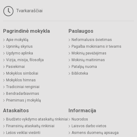
Tvarkaraščiai
Pagrindinė mokykla
Paslaugos
Apie mokyklą
Neformalusis švietimas
Upninkų skyrius
Pagalba mokiniams ir tėvams
Ugdymo aplinka
Mokinių pavėžėjimas
Vizija, misija, filosofija
Mokinių maitinimas
Pasiekimai
Patalpų nuoma
Mokyklos simboliai
Biblioteka
Mokyklos himnas
Tradiciniai renginiai
Bendradarbiavimas
Priėmimas į mokyklą
Ataskaitos
Informacija
Biudžeto vykdymo ataskaitų rinkiniai
Nuorodos
Finansinių ataskaitų rinkiniai
Laisvos darbo vietos
Lėšos veiklai viešinti
Asmens duomenų apsauga