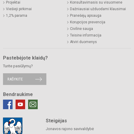
Projektai
Konsultavimasis su visuomene
Viešieji pirkimai
Dažniausiai užduodami klausimai
1,2% parama
Pranešėjų apsauga
Korupcijos prevencija
Civilinė sauga
Teisinė informacija
Atviri duomenys
Pastebėjote klaidų?
Turite pasiūlymų?
RAŠYKITE
Bendraukime
Steigėjas
Jonavos rajono savivaldybė