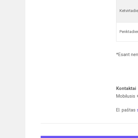
Ketvirtadi
Penktadie
*Esant nen
Kontaktai
Mobilusis
El. paštas