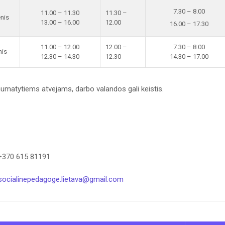
7.30 – 8.00
11.00 – 11.30
11.30 –
enis
13.00 – 16.00
12.00
16.00 – 17.30
11.00 – 12.00
12.00 –
7.30 – 8.00
nis
12.30 – 14.30
12.30
14.30 – 17.00
umatytiems atvejams, darbo valandos gali keistis.
 +370 615 81191
socialinepedagoge.lietava@gmail.com