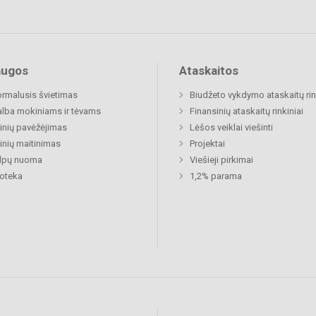
augos
Ataskaitos
rmalusis švietimas
Biudžeto vykdymo ataskaitų rin
lba mokiniams ir tėvams
Finansinių ataskaitų rinkiniai
nių pavėžėjimas
Lėšos veiklai viešinti
nių maitinimas
Projektai
alpų nuoma
Viešieji pirkimai
ioteka
1,2% parama