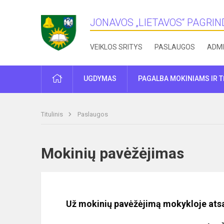
JONAVOS „LIETAVOS“ PAGRI
VEIKLOS SRITYS
PASLAUGOS
ADMI
PRADŽIA
UGDYMAS
PAGALBA MOKINIAMS IR 
Titulinis
Paslaugos
Mokinių pavėžėjimas
Už mokinių pavėžėjimą mokykloje at