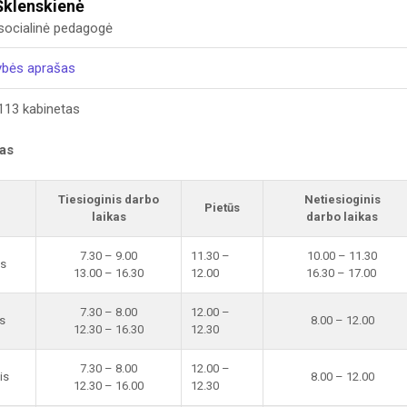
Šklenskienė
 socialinė pedagogė
ybės aprašas
113 kabinetas
kas
Tiesioginis darbo
Netiesioginis
Pietūs
laikas
darbo laikas
7.30 – 9.00
11.30 –
10.00 – 11.30
is
13.00 – 16.30
12.00
16.30 – 17.00
7.30 – 8.00
12.00 –
s
8.00 – 12.00
12.30 – 16.30
12.30
7.30 – 8.00
12.00 –
is
8.00 – 12.00
12.30 – 16.00
12.30