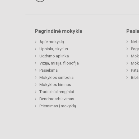
Pagrindinė mokykla
Pasl
Apie mokyklą
Nefo
Upninkų skyrius
Paga
Ugdymo aplinka
Moki
Vizija, misija, filosofija
Moki
Pasiekimai
Pat
Mokyklos simboliai
Bibl
Mokyklos himnas
Tradiciniai renginiai
Bendradarbiavimas
Priėmimas į mokyklą