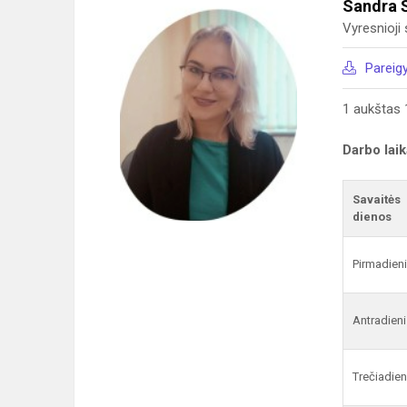
Sandra 
Vyresnioji
Pareig
1 aukštas 
Darbo lai
Savaitės
dienos
Pirmadien
Antradieni
Trečiadien