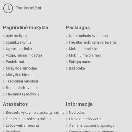
Tvarkaraščiai
Pagrindinė mokykla
Paslaugos
Apie mokyklą
Neformalusis švietimas
Upninkų skyrius
Pagalba mokiniams ir tėvams
Ugdymo aplinka
Mokinių pavėžėjimas
Vizija, misija, filosofija
Mokinių maitinimas
Pasiekimai
Patalpų nuoma
Mokyklos simboliai
Biblioteka
Mokyklos himnas
Tradiciniai renginiai
Bendradarbiavimas
Priėmimas į mokyklą
Ataskaitos
Informacija
Biudžeto vykdymo ataskaitų rinkiniai
Nuorodos
Finansinių ataskaitų rinkiniai
Laisvos darbo vietos
Lėšos veiklai viešinti
Asmens duomenų apsauga