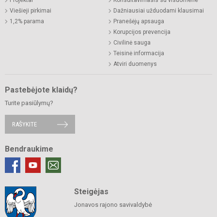
Projektai
Konsultavimasis su visuomene
Viešieji pirkimai
Dažniausiai užduodami klausimai
1,2% parama
Pranešėjų apsauga
Korupcijos prevencija
Civilinė sauga
Teisinė informacija
Atviri duomenys
Pastebėjote klaidų?
Turite pasiūlymų?
RAŠYKITE
Bendraukime
Steigėjas
Jonavos rajono savivaldybė