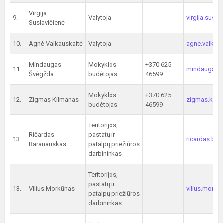
Virgija
9.
Valytoja
virgija.susl
Suslavičienė
10.
Agnė Valkauskaitė
Valytoja
agne.valkaus
Mindaugas
Mokyklos
+370 625
11.
mindaugas.s
Švėgžda
budėtojas
46599
Mokyklos
+370 625
12.
Zigmas Kilmanas
zigmas.kilm
budėtojas
46599
Teritorijos,
Ričardas
pastatų ir
13.
ricardas.ba
Baranauskas
patalpų priežiūros
darbininkas
Teritorijos,
pastatų ir
13.
Vilius Morkūnas
vilius.morku
patalpų priežiūros
darbininkas