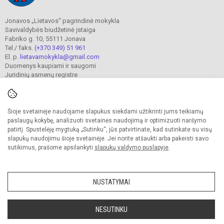
Jonavos „Lietavos“ pagrindinė mokykla
Savivaldybės biudžetinė įstaiga
Fabriko g. 10, 55111 Jonava
Tel./ faks.
(+370 349) 51 961
El. p.
lietavamokykla@gmail.com
Duomenys kaupiami ir saugomi
Juridinių asmenų registre
Įmonės kodas 190302241
Šioje svetainėje naudojame slapukus siekdami užtikrinti jums teikiamų
© 2023. Jonavos Lietavos pagrindinė mokykla. Visos teisės saugomos.
paslaugų kokybę, analizuoti svetainės naudojimą ir optimizuoti naršymo
Kopijuoti turinį be raštiško įstaigos administracijos sutikimo griežtai draudžiama.
patirtį. Spustelėję mygtuką „Sutinku“, jūs patvirtinate, kad sutinkate su visų
slapukų naudojimu šioje svetainėje. Jei norite atšaukti arba pakeisti savo
Prieinamumo paraiška
Slapukų valdymas
sutikimus, prašome apsilankyti
slapukų valdymo puslapyje
.
Sumanus būdas atnaujinti
mokyklos interneto
svetainę
NUSTATYMAI
NESUTINKU