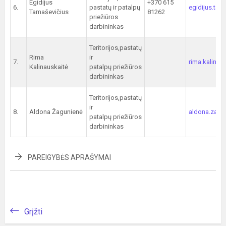
Egidijus
+370 615
6.
pastatų ir patalpų
egidijus.tam
Tamaševičius
81262
priežiūros
darbininkas
Teritorijos,pastatų
Rima
ir
7.
rima.kalinau
Kalinauskaitė
patalpų priežiūros
darbininkas
Teritorijos,pastatų
ir
8.
Aldona Žagunienė
aldona.zagu
patalpų priežiūros
darbininkas
PAREIGYBĖS APRAŠYMAI
Grįžti