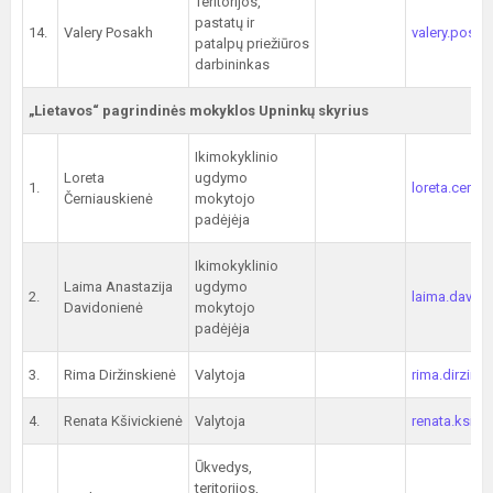
Teritorijos,
pastatų ir
14.
Valery Posakh
valery.posak
patalpų priežiūros
darbininkas
„Lietavos“ pagrindinės mokyklos Upninkų skyrius
Ikimokyklinio
Loreta
ugdymo
1.
loreta.cerni
Černiauskienė
mokytojo
padėjėja
Ikimokyklinio
Laima Anastazija
ugdymo
2.
laima.davido
Davidonienė
mokytojo
padėjėja
3.
Rima Diržinskienė
Valytoja
rima.dirzins
4.
Renata Kšivickienė
Valytoja
renata.ksivi
Ūkvedys,
teritorijos,