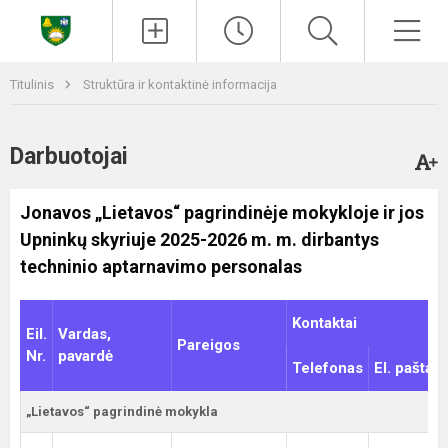
Paieška
Men
Titulinis
Struktūra ir kontaktinė informacija
Darbuotojai
Jonavos „Lietavos“ pagrindinėje mokykloje ir jos
Upninkų skyriuje 2025-2026 m. m. dirbantys
techninio aptarnavimo personalas
Kontaktai
Eil.
Vardas,
Pareigos
Nr.
pavardė
Telefonas
El. paštas
„Lietavos“ pagrindinė mokykla