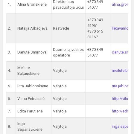
Direktoriaus
+370 349
1.
Alina Gronskienė
alina.gronsk
pavaduotoja ūkiui
51077
+370 349
51961
2.
Natalja Arkadjeva
Raštvedė
lietavamoky
+370 615
81167
Duomenų įvesties
+370 349
3.
Danutė Smirnova
danutė.smir
operatorė
51077
Meilutė
4.
Valytoja
meilute.balt
Baltauskienė
5.
Rita Jablonskienė
Valytoja
rita.jablons
6.
Vilma Petrulienė
Valytoja
http://vilma
7.
Edita Parutienė
Valytoja
http://edita
Inga
8.
Valytoja
inga.sapanav
Sapanavičienė