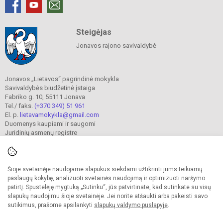
Steigėjas
Jonavos rajono savivaldybė
Jonavos „Lietavos“ pagrindinė mokykla
Savivaldybės biudžetinė įstaiga
Fabriko g. 10, 55111 Jonava
Tel./ faks.
(+370 349) 51 961
El. p.
lietavamokykla@gmail.com
Duomenys kaupiami ir saugomi
Juridinių asmenų registre
Įmonės kodas 190302241
Šioje svetainėje naudojame slapukus siekdami užtikrinti jums teikiamų
© 2023. Jonavos Lietavos pagrindinė mokykla. Visos teisės saugomos.
paslaugų kokybę, analizuoti svetainės naudojimą ir optimizuoti naršymo
Kopijuoti turinį be raštiško įstaigos administracijos sutikimo griežtai draudžiama.
patirtį. Spustelėję mygtuką „Sutinku“, jūs patvirtinate, kad sutinkate su visų
slapukų naudojimu šioje svetainėje. Jei norite atšaukti arba pakeisti savo
Prieinamumo paraiška
Slapukų valdymas
sutikimus, prašome apsilankyti
slapukų valdymo puslapyje
.
Sumanus būdas atnaujinti