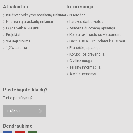
Ataskaitos
Informacija
Biudžeto vykdymo ataskaitų rinkiniai
Nuorodos
Finansinių ataskaitų rinkiniai
Laisvos darbo vietos
Lėšos veiklai viešinti
Asmens duomenų apsauga
Projektai
Konsultavimasis su visuomene
Viešieji pirkimai
Dažniausiai užduodami klausimai
1,2% parama
Pranešėjų apsauga
Korupcijos prevencija
Civilinė sauga
Teisinė informacija
Atviri duomenys
Pastebėjote klaidų?
Turite pasiūlymų?
RAŠYKITE
Bendraukime