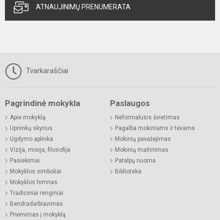
ATNAUJINIMŲ PRENUMERATA
Tvarkaraščiai
Pagrindinė mokykla
Paslaugos
Apie mokyklą
Neformalusis švietimas
Upninkų skyrius
Pagalba mokiniams ir tėvams
Ugdymo aplinka
Mokinių pavėžėjimas
Vizija, misija, filosofija
Mokinių maitinimas
Pasiekimai
Patalpų nuoma
Mokyklos simboliai
Biblioteka
Mokyklos himnas
Tradiciniai renginiai
Bendradarbiavimas
Priėmimas į mokyklą