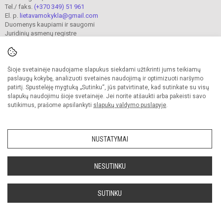
Tel./ faks.
(+370 349) 51 961
El. p.
lietavamokykla@gmail.com
Duomenys kaupiami ir saugomi
Juridinių asmenų registre
Įmonės kodas 190302241
Šioje svetainėje naudojame slapukus siekdami užtikrinti jums teikiamų
© 2023. Jonavos Lietavos pagrindinė mokykla. Visos teisės saugomos.
paslaugų kokybę, analizuoti svetainės naudojimą ir optimizuoti naršymo
Kopijuoti turinį be raštiško įstaigos administracijos sutikimo griežtai draudžiama.
patirtį. Spustelėję mygtuką „Sutinku“, jūs patvirtinate, kad sutinkate su visų
slapukų naudojimu šioje svetainėje. Jei norite atšaukti arba pakeisti savo
Prieinamumo paraiška
Slapukų valdymas
sutikimus, prašome apsilankyti
slapukų valdymo puslapyje
.
Sumanus būdas atnaujinti
mokyklos interneto
svetainę
NUSTATYMAI
NESUTINKU
SUTINKU