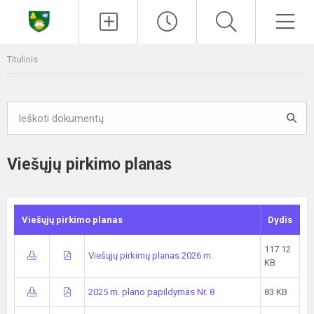
Paieška
Men
Titulinis
Viešųjų pirkimo planas
Viešųjų pirkimo planas
Dydis
117.12
Viešųjų pirkimų planas 2026 m.
KB
2025 m. plano papildymas Nr. 8
83 KB