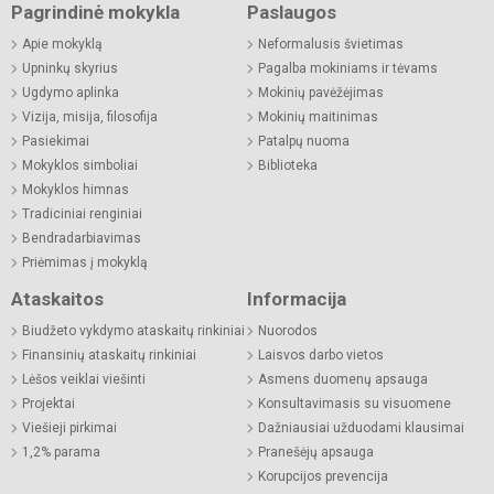
Pagrindinė mokykla
Paslaugos
Apie mokyklą
Neformalusis švietimas
Upninkų skyrius
Pagalba mokiniams ir tėvams
Ugdymo aplinka
Mokinių pavėžėjimas
Vizija, misija, filosofija
Mokinių maitinimas
Pasiekimai
Patalpų nuoma
Mokyklos simboliai
Biblioteka
Mokyklos himnas
Tradiciniai renginiai
Bendradarbiavimas
Priėmimas į mokyklą
Ataskaitos
Informacija
Biudžeto vykdymo ataskaitų rinkiniai
Nuorodos
Finansinių ataskaitų rinkiniai
Laisvos darbo vietos
Lėšos veiklai viešinti
Asmens duomenų apsauga
Projektai
Konsultavimasis su visuomene
Viešieji pirkimai
Dažniausiai užduodami klausimai
1,2% parama
Pranešėjų apsauga
Korupcijos prevencija