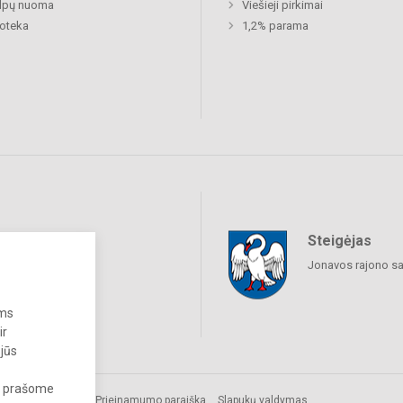
alpų nuoma
Viešieji pirkimai
ioteka
1,2% parama
Steigėjas
raukime
Jonavos rajono sa
ums
ir
 jūs
s, prašome
s.
Prieinamumo paraiška
Slapukų valdymas