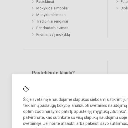
Pasiekimai
Pat
Mokyklos simboliai
Bibl
Mokyklos himnas
Tradiciniai renginiai
Bendradarbiavimas
Priėmimas į mokyklą
Pastebėjote klaidų?
Bend
Turite pasiūlymų?
RAŠYKITE
Šioje svetainėje naudojame slapukus siekdami užtikrinti j
teikiamų paslaugų kokybę, analizuoti svetainės naudojimą 
optimizuoti naršymo patirtį. Spustelėję mygtuką „Sutinku“,
patvirtinate, kad sutinkate su visų slapukų naudojimu šioje
svetainėje. Jei norite atšaukti arba pakeisti savo sutikimu
© 2023. Jonavos Lietavos pagrindinė mokykla. Visos teisės saugomo