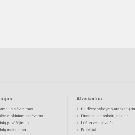
augos
Ataskaitos
rmalusis švietimas
Biudžeto vykdymo ataskaitų rin
lba mokiniams ir tėvams
Finansinių ataskaitų rinkiniai
nių pavėžėjimas
Lėšos veiklai viešinti
nių maitinimas
Projektai