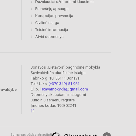
Dažniausiai užduodami klausimai
Pranešėjų apsauga
Korupcijos prevencija
Civilinė sauga
Teisinė informacija
Atviri duomenys
Jonavos „Lietavos“ pagrindinė mokykla
Savivaldybės biudžetinė įstaiga
Fabriko g. 10, 55111 Jonava
Tel./ faks.
(+370 349) 51 961
El. p.
lietavamokykla@gmail.com
vivaldybė
Duomenys kaupiami ir saugomi
Juridinių asmenų registre
Įmonės kodas 190302241
Sumanus būdas atnaujinti