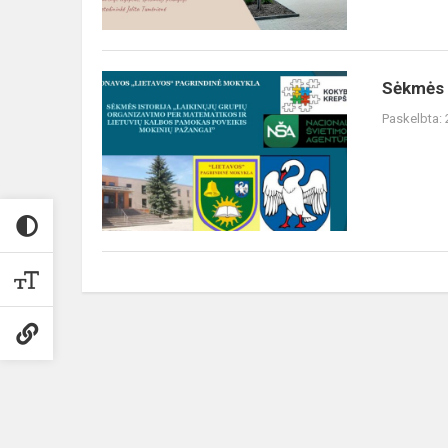
Sėkmės
Sėkmės i
istorija
Paskelbta: