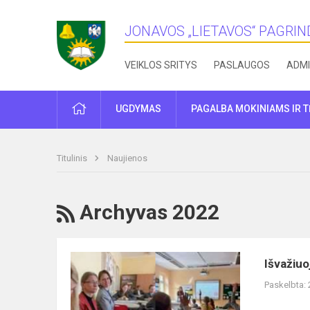
JONAVOS „LIETAVOS“ PAGRI
VEIKLOS SRITYS
PASLAUGOS
ADMI
PRADŽIA
UGDYMAS
PAGALBA MOKINIAMS IR 
Titulinis
Naujienos
RSS
Archyvas 2022
Išvažiuojamasis
Išvažiu
seminaras
Paskelbta:
“Pamokos
struktūra