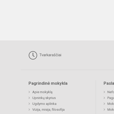
Tvarkaraščiai
Pagrindinė mokykla
Pasl
Apie mokyklą
Nefo
Upninkų skyrius
Paga
Ugdymo aplinka
Moki
Vizija, misija, filosofija
Moki